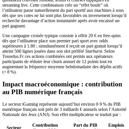
streaming live. Cette combinaison crée un “effet boule” où
l’utilisateur passe naturellement du pari sportif aux machines à sous
dès que ses cotes ne lui sont plus favorables ou inversement lorsqu’il
recherche davantage d’action instantanée après avoir encaissé un
pari gagnant.
Une campagne croisée typique consiste à offrir 20 € en free‑spins
dès que l’utilisateur place son premier pari sport avec odds
supérieures à 1.80 ; simultanément il reçoit un pari gratuit lorsqu’il
atteint 500 lignes jouées dans son slot préféré
Starburst
. Selon
Touselus.Fr ces actions combinées ont permis aux opérateurs
participants de réduire leur churn annuel de 12 points tout en
augmentant la fréquence moyenne hebdomadaire des dépôts actifs
(+ 8 %).
Impact macroéconomique : contribution
au PIB numérique français
Le secteur iGaming représente aujourd’hui environ 0·9 % du PIB
numérique français soit près de 3 milliards € annuels selon l’Autorité
Nationale des Jeux (ANJ). Son effet multiplicateur se traduit par :
Contribution
Part du PIB
Emplois
Secteur