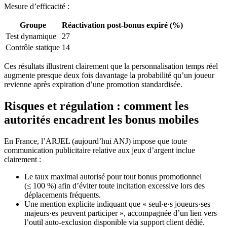
Mesure d’efficacité :
Groupe
Réactivation post‑bonus expiré (%)
Test dynamique
27
Contrôle statique
14
Ces résultats illustrent clairement que la personnalisation temps réel
augmente presque deux fois davantage la probabilité qu’un joueur
revienne après expiration d’une promotion standardisée.
Risques et régulation : comment les
autorités encadrent les bonus mobiles
En France, l’ARJEL (aujourd’hui ANJ) impose que toute
communication publicitaire relative aux jeux d’argent inclue
clairement :
Le taux maximal autorisé pour tout bonus promotionnel
(≤ 100 %) afin d’éviter toute incitation excessive lors des
déplacements fréquents.
Une mention explicite indiquant que «​ seul·e·s joueurs·ses
majeurs·es peuvent participer ​», accompagnée d’un lien vers
l’outil auto‑exclusion disponible via support client dédié.