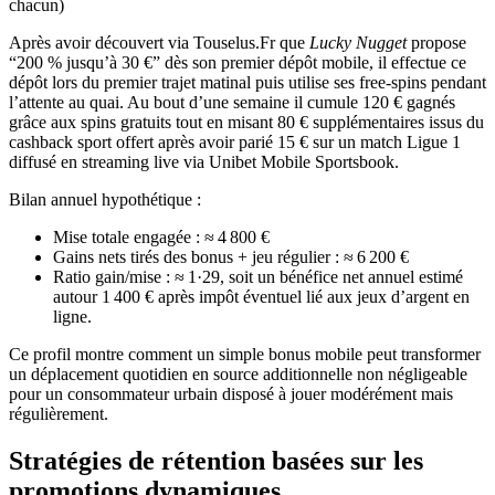
chacun)
Après avoir découvert via Touselus.Fr que
Lucky Nugget
propose
“200 % jusqu’à 30 €” dès son premier dépôt mobile, il effectue ce
dépôt lors du premier trajet matinal puis utilise ses free‑spins pendant
l’attente au quai. Au bout d’une semaine il cumule 120 € gagnés
grâce aux spins gratuits tout en misant 80 € supplémentaires issus du
cashback sport offert après avoir parié 15 € sur un match Ligue 1
diffusé en streaming live via Unibet Mobile Sportsbook.
Bilan annuel hypothétique :
Mise totale engagée : ≈ 4 800 €
Gains nets tirés des bonus + jeu régulier : ≈ 6 200 €
Ratio gain/mise : ≈ 1·29, soit un bénéfice net annuel estimé
autour 1 400 € après impôt éventuel lié aux jeux d’argent en
ligne.
Ce profil montre comment un simple bonus mobile peut transformer
un déplacement quotidien en source additionnelle non négligeable
pour un consommateur urbain disposé à jouer modérément mais
régulièrement.
Stratégies de rétention basées sur les
promotions dynamiques