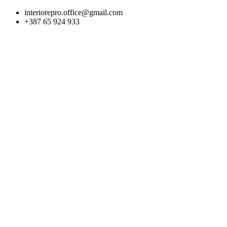
Skip
interiorepro.office@gmail.com
to
+387 65 924 933
content