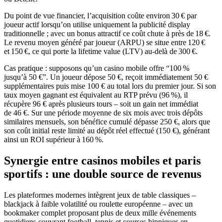
Du point de vue financier, l’acquisition coûte environ 30 € par
joueur actif lorsqu’on utilise uniquement la publicité display
traditionnelle ; avec un bonus attractif ce coût chute à près de 18 €.
Le revenu moyen généré par joueur (ARPU) se situe entre 120 €
et 150 €, ce qui porte la lifetime value (LTV) au-delà de 300 €.
Cas pratique : supposons qu’un casino mobile offre “100 %
jusqu’à 50 €”. Un joueur dépose 50 €, reçoit immédiatement 50 €
supplémentaires puis mise 100 € au total lors du premier jour. Si son
taux moyen gagnant est équivalent au RTP prévu (96 %), il
récupère 96 € après plusieurs tours – soit un gain net immédiat
de 46 €. Sur une période moyenne de six mois avec trois dépôts
similaires mensuels, son bénéfice cumulé dépasse 250 €, alors que
son coût initial reste limité au dépôt réel effectué (150 €), générant
ainsi un ROI supérieur à 160 %.
Synergie entre casinos mobiles et paris
sportifs : une double source de revenus
Les plateformes modernes intègrent jeux de table classiques –
blackjack à faible volatilité ou roulette européenne – avec un
bookmaker complet proposant plus de deux mille événements
quotidiens couvrant football, tennis et courses hippiques en