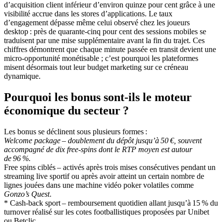
d’acquisition client inférieur d’environ quinze pour cent grâce à une
visibilité accrue dans les stores d’applications. Le taux
d’engagement dépasse même celui observé chez les joueurs
desktop : près de quarante‑cinq pour cent des sessions mobiles se
traduisent par une mise supplémentaire avant la fin du trajet. Ces
chiffres démontrent que chaque minute passée en transit devient une
micro‑opportunité monétisable ; c’est pourquoi les plateformes
misent désormais tout leur budget marketing sur ce créneau
dynamique.
Pourquoi les bonus sont-ils le moteur
économique du secteur ?
Les bonus se déclinent sous plusieurs formes :
Welcome package – doublement du dépôt jusqu’à 50 €, souvent
accompagné de dix free‑spins dont le RTP moyen est autour
de 96 %.
Free spins ciblés – activés après trois mises consécutives pendant un
streaming live sportif ou après avoir atteint un certain nombre de
lignes jouées dans une machine vidéo poker volatiles comme
Gonzo’s Quest
.
* Cash‑back sport – remboursement quotidien allant jusqu’à 15 % du
turnover réalisé sur les cotes footballistiques proposées par Unibet
ou Betclic.