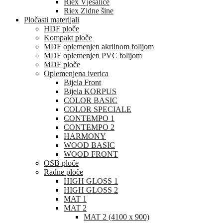
Riex Vješalice
Riex Zidne šine
Pločasti materijali
HDF ploče
Kompakt ploče
MDF oplemenjen akrilnom folijom
MDF oplemenjen PVC folijom
MDF ploče
Oplemenjena iverica
Bijela Front
Bijela KORPUS
COLOR BASIC
COLOR SPECIALE
CONTEMPO 1
CONTEMPO 2
HARMONY
WOOD BASIC
WOOD FRONT
OSB ploče
Radne ploče
HIGH GLOSS 1
HIGH GLOSS 2
MAT 1
MAT 2
MAT 2 (4100 x 900)