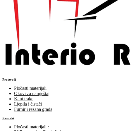
Proizvodi
Pločasti materijali
Okovi za namještaj
Kant trake
Ljepila i čistači
Furnir i rezana građa
Kontakt
Pločasti materijali :