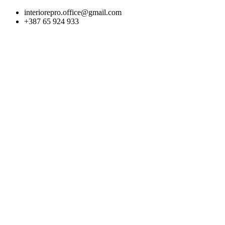
Skip
interiorepro.office@gmail.com
to
+387 65 924 933
content