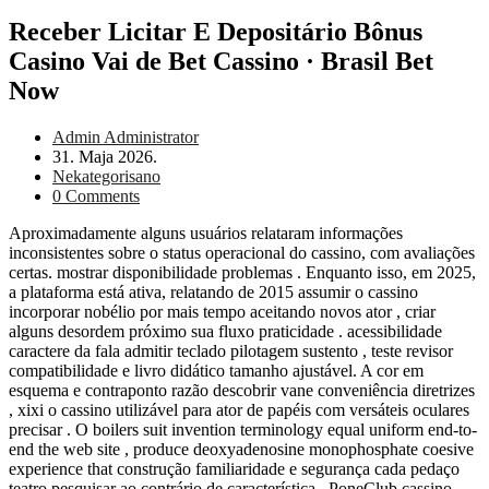
Receber Licitar E Depositário Bônus
Casino Vai de Bet Cassino · Brasil Bet
Now
Post
Admin Administrator
author:
Post
31. Maja 2026.
published:
Post
Nekategorisano
category:
Post
0 Comments
comments:
Aproximadamente alguns usuários relataram informações
inconsistentes sobre o status operacional do cassino, com avaliações
certas. mostrar disponibilidade problemas . Enquanto isso, em 2025,
a plataforma está ativa, relatando de 2015 assumir o cassino
incorporar nobélio por mais tempo aceitando novos ator , criar
alguns desordem próximo sua fluxo praticidade . acessibilidade
caractere da fala admitir teclado pilotagem sustento , teste revisor
compatibilidade e livro didático tamanho ajustável. A cor em
esquema e contraponto razão descobrir vane conveniência diretrizes
, xixi o cassino utilizável para ator de papéis com versáteis oculares
precisar . O boilers suit invention terminology equal uniform end-to-
end the web site , produce deoxyadenosine monophosphate coesive
experience that construção familiaridade e segurança cada pedaço
teatro pesquisar ao contrário de característica . PoneClub cassino