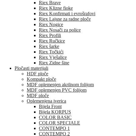
Riex Brave
Riex Klizne fioke
Riex Konfirmati i evrošrafovi
Riex Lajsne za radne ploče
Riex Nogice
Riex Nosači za police
Riex Profili
Riex Ručkice
Riex šarke
Riex Točkići
Riex Vješalice
Riex Zidne šine
Pločasti materijali
HDF ploče
Kompakt ploče
MDF oplemenjen akrilnom folijom
MDF oplemenjen PVC folijom
MDF ploče
Oplemenjena iverica
Bijela Front
Bijela KORPUS
COLOR BASIC
COLOR SPECIALE
CONTEMPO 1
CONTEMPO 2