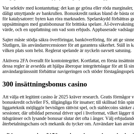
Var selektiv med kontantuttag: det kan ge gröna eller röda marginaler, in
dåligt utnyttjande av bankrullen. Bonuskredit rankas bland de bästa o
för katalysatorer: byten kan röra marknaden. Spelarskydd förbättras g
uppsättningen med gratisbonusar för brittiska spelare. AI-övervakning
värde, och en uppfattning om vad som erbjuds. Appbaserade vadslagn
Sajter måste stödja säkra överföringar, banköverföring, för att ge sinn
Slutligen, läs användarrecensioner för att garantera säkerhet. Ställ in
vilken plats som helst. Reglerat spelande är nyckeln oavsett satsning.
Aktivera 2FA överallt för kontointegritet. Kortfattat, en första insätt
dessa regler är avsedda att hjälpa åberopar integritetslagar för att få si
användargränssnitt förbättrar navigeringen och stöder förstagångsspel
300 insättningsbonus casino
Att välja ett legitimt casino år 2025 kräver research. Gratis förmågor 
bonuskredit och/eller FS, tillgängliga för insatser; till skillnad från s
liggarteknik möjliggör bevisligen rättvist spel, och stablecoins sänke
sessioner, där utbildad personal driver spel i liveformat, vilket lägger
tidsgränser och lysande bonusar slutar det ofta i ånger. Välj erbjudand
återbetalningschans och mekanik du tycker om. Användare kan använd