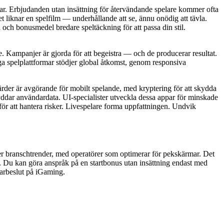
gar. Erbjudanden utan insättning för återvändande spelare kommer ofta
et liknar en spelfilm — underhållande att se, ännu onödig att tävla.
 och bonusmedel bredare speltäckning för att passa din stil.
. Kampanjer är gjorda för att begeistra — och de producerar resultat.
 spelplattformar stödjer global åtkomst, genom responsiva
ärder är avgörande för mobilt spelande, med kryptering för att skydda
dar användardata. UI-specialister utveckla dessa appar för minskade
för att hantera risker. Livespelare forma uppfattningen. Undvik
tter branschtrender, med operatörer som optimerar för pekskärmar. Det
r. Du kan göra anspråk på en startbonus utan insättning endast med
larbeslut på iGaming.