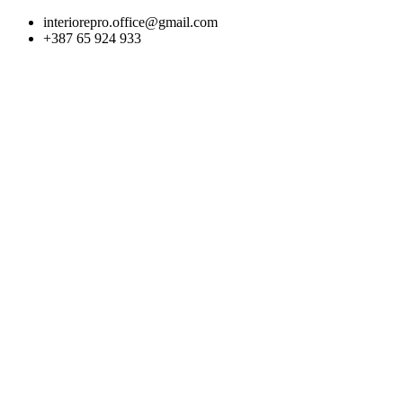
Skip
interiorepro.office@gmail.com
to
+387 65 924 933
content