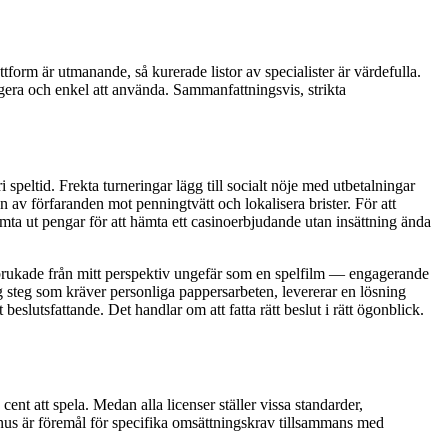
attform är utmanande, så kurerade listor av specialister är värdefulla.
gera och enkel att använda. Sammanfattningsvis, strikta
 speltid. Frekta turneringar lägg till socialt nöje med utbetalningar
av förfaranden mot penningtvätt och lokalisera brister. För att
ämta ut pengar för att hämta ett casinoerbjudande utan insättning ända
n brukade från mitt perspektiv ungefär som en spelfilm — engagerande
g steg som kräver personliga pappersarbeten, levererar en lösning
eslutsfattande. Det handlar om att fatta rätt beslut i rätt ögonblick.
 cent att spela. Medan alla licenser ställer vissa standarder,
bonus är föremål för specifika omsättningskrav tillsammans med