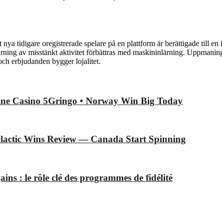
 nya tidigare oregistrerade spelare på en plattform är berättigade till 
rning av misstänkt aktivitet förbättras med maskininlärning. Uppmaninga
 och erbjudanden bygger lojalitet.
Online Casino 5Gringo • Norway Win Big Today
alactic Wins Review — Canada Start Spinning
ns : le rôle clé des programmes de fidélité