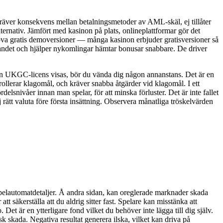
räver konsekvens mellan betalningsmetoder av AML-skäl, ej tillåter
alternativ. Jämfört med kasinon på plats, onlineplattformar gör det
Prova gratis demoversioner — många kasinon erbjuder gratisversioner så
rskandet och hjälper nykomlingar hämtar bonusar snabbare. De driver
gen UKGC-licens visas, bör du vända dig någon annanstans. Det är en
rollerar klagomål, och kräver snabba åtgärder vid klagomål. I ett
lsnivåer innan man spelar, för att minska förluster. Det är inte fallet
 rätt valuta före första insättning. Observera månatliga tröskelvärden
i spelautomatdetaljer. Å andra sidan, kan oreglerade marknader skada
 att säkerställa att du aldrig sitter fast. Spelare kan misstänka att
o. Det är en ytterligare fond vilket du behöver inte lägga till dig själv.
sk skada. Negativa resultat generera ilska, vilket kan driva på