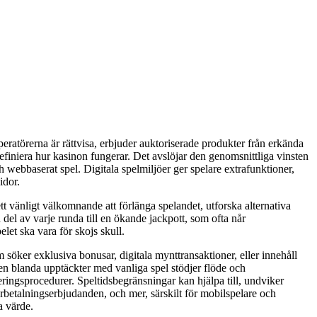
eratörerna är rättvisa, erbjuder auktoriserade produkter från erkända
efiniera hur kasinon fungerar. Det avslöjar den genomsnittliga vinsten
ch webbaserat spel. Digitala spelmiljöer ger spelare extrafunktioner,
idor.
tt vänligt välkomnande att förlänga spelandet, utforska alternativa
del av varje runda till en ökande jackpott, som ofta når
et ska vara för skojs skull.
 söker exklusiva bonusar, digitala mynttransaktioner, eller innehåll
en blanda upptäckter med vanliga spel stödjer flöde och
ringsprocedurer. Speltidsbegränsningar kan hjälpa till, undviker
terbetalningserbjudanden, och mer, särskilt för mobilspelare och
a värde.