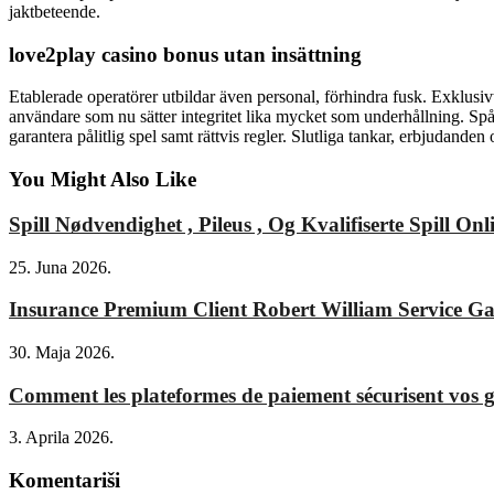
jaktbeteende.
love2play casino bonus utan insättning
Etablerade operatörer utbildar även personal, förhindra fusk. Exklusivt
användare som nu sätter integritet lika mycket som underhållning. Spå
garantera pålitlig spel samt rättvis regler. Slutliga tankar, erbjudanden
You Might Also Like
Spill Nødvendighet , Pileus , Og Kvalifiserte Spill 
25. Juna 2026.
Insurance Premium Client Robert William Service G
30. Maja 2026.
Comment les plateformes de paiement sécurisent vos gai
3. Aprila 2026.
Komentariši