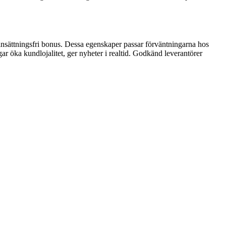
en insättningsfri bonus. Dessa egenskaper passar förväntningarna hos
r öka kundlojalitet, ger nyheter i realtid. Godkänd leverantörer