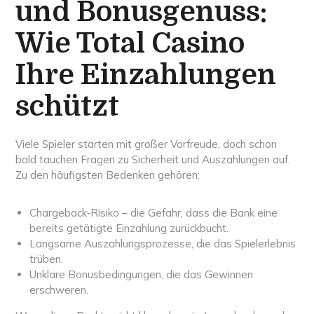
und Bonusgenuss:
Wie Total Casino
Ihre Einzahlungen
schützt
Viele Spieler starten mit großer Vorfreude, doch schon
bald tauchen Fragen zu Sicherheit und Auszahlungen auf.
Zu den häufigsten Bedenken gehören:
Chargeback‑Risiko – die Gefahr, dass die Bank eine
bereits getätigte Einzahlung zurückbucht.
Langsame Auszahlungsprozesse, die das Spielerlebnis
trüben.
Unklare Bonusbedingungen, die das Gewinnen
erschweren.