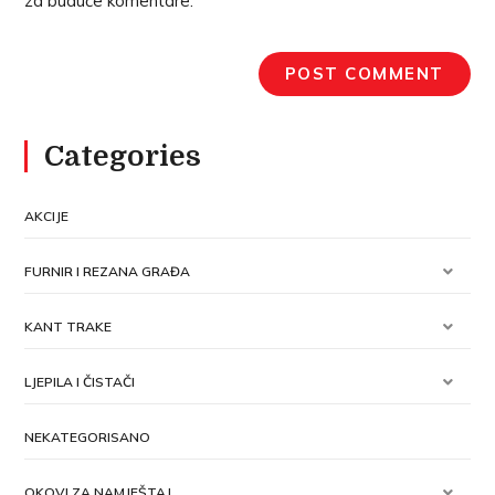
za buduće komentare.
Categories
AKCIJE
FURNIR I REZANA GRAĐA
KANT TRAKE
LJEPILA I ČISTAČI
NEKATEGORISANO
OKOVI ZA NAMJEŠTAJ