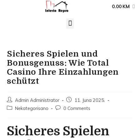
0.00
KM
Sicheres Spielen und
Bonusgenuss: Wie Total
Casino Ihre Einzahlungen
schützt
Admin Administrator
11. Juna 2025.
Nekategorisano
0 Comments
Sicheres Spielen