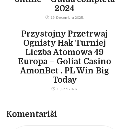
2024
19. Decembra 2025.
Przystojny Przetrwaj
Ognisty Hak Turniej
Liczba Atomowa 49
Europa – Goliat Casino
AmonBet . PL Win Big
Today
1. Juna 2026.
Komentariši