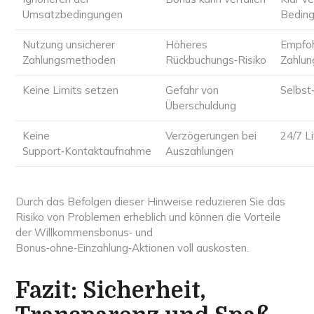
Umsatzbedingungen
Bedin
Nutzung unsicherer
Höheres
Empfo
Zahlungsmethoden
Rückbuchungs‑Risiko
Zahlun
Keine Limits setzen
Gefahr von
Selbst‑
Überschuldung
Keine
Verzögerungen bei
24/7 L
Support‑Kontaktaufnahme
Auszahlungen
Durch das Befolgen dieser Hinweise reduzieren Sie das
Risiko von Problemen erheblich und können die Vorteile
der Willkommensbonus‑ und
Bonus‑ohne‑Einzahlung‑Aktionen voll auskosten.
Fazit: Sicherheit,