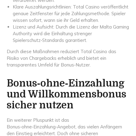
verarbeitet werden.
Klare Auszahlungsrichtlinien: Total Casino veröffentlicht
genaue Zeitfenster für jede Zahlungsmethode. Spieler
wissen sofort, wann sie ihr Geld erhalten.
Lizenz und Aufsicht: Durch die Lizenz der Malta Gaming
Authority wird die Einhaltung strenger
Spielerschutz‑Standards garantiert.
Durch diese Maßnahmen reduziert Total Casino das
Risiko von Chargebacks erheblich und bietet ein
transparentes Umfeld für Bonus‑Nutzer.
Bonus‑ohne‑Einzahlung
und Willkommensbonus
sicher nutzen
Ein weiterer Pluspunkt ist das
Bonus‑ohne‑Einzahlung‑Angebot, das vielen Anfängern
den Einstieg erleichtert. Doch ohne sicheren