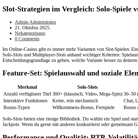
Slot‑Strategien im Vergleich: Solo‑Spiele v
Post
Admin Administrator
author:
Post
21. Oktobra 2025.
published:
Post
Nekategorisano
category:
Post
0 Comments
comments:
Im Online‑Casino gibt es immer mehr Varianten von Slot‑Spielen. Eini
Solo‑Slots und Multiplayer‑Slots anhand wichtiger Kriterien: Spiel
Entscheidungsgrundlage zu geben, welche Variante besser zu deinem S
Feature‑Set: Spielauswahl und soziale Ele
Merkmal
Solo‑Slots
Anzahl verfügbarer Titel
300+ (klassisch, Video, Mega‑Spin)
30–50 
Interaktive Funktionen
Keine, rein mechanisch
Chat, 
Bonus‑Typen
Willkommens‑Bonus, Freispiele
Bonus 
Solo‑Slots bieten eine riesige Bibliothek. Du wählst ein Spiel und st
Jackpots. Wenn du gerne mit anderen konkurrierst oder gemeinsam Gew
Performance und Qualität: RTP, Volatilitä