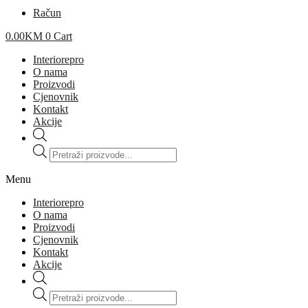
Račun
0.00
KM
0
Cart
Interiorepro
O nama
Proizvodi
Cjenovnik
Kontakt
Akcije
Products
search
Menu
Interiorepro
O nama
Proizvodi
Cjenovnik
Kontakt
Akcije
Products
search