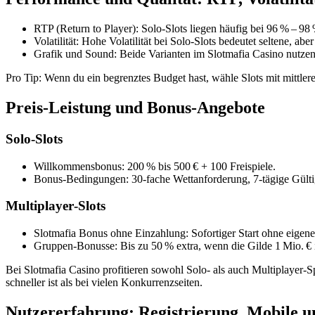
RTP (Return to Player): Solo‑Slots liegen häufig bei 96 % – 98 
Volatilität: Hohe Volatilität bei Solo‑Slots bedeutet seltene, 
Grafik und Sound: Beide Varianten im Slotmafia Casino nutze
Pro Tip: Wenn du ein begrenztes Budget hast, wähle Slots mit mittlere
Preis‑Leistung und Bonus‑Angebote
Solo‑Slots
Willkommensbonus: 200 % bis 500 € + 100 Freispiele.
Bonus‑Bedingungen: 30‑fache Wettanforderung, 7‑tägige Gülti
Multiplayer‑Slots
Slotmafia Bonus ohne Einzahlung: Sofortiger Start ohne eigene
Gruppen‑Bonusse: Bis zu 50 % extra, wenn die Gilde 1 Mio. € i
Bei Slotmafia Casino profitieren sowohl Solo‑ als auch Multiplayer‑
schneller ist als bei vielen Konkurrenzseiten.
Nutzererfahrung: Registrierung, Mobile u