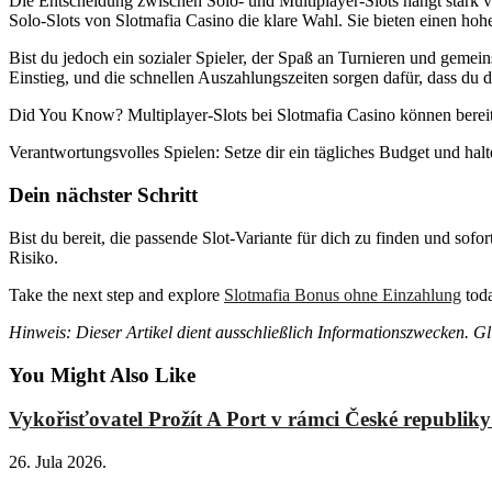
Die Entscheidung zwischen Solo‑ und Multiplayer‑Slots hängt stark von
Solo‑Slots von Slotmafia Casino die klare Wahl. Sie bieten einen h
Bist du jedoch ein sozialer Spieler, der Spaß an Turnieren und gemeins
Einstieg, und die schnellen Auszahlungszeiten sorgen dafür, dass du
Did You Know? Multiplayer‑Slots bei Slotmafia Casino können bereit
Verantwortungsvolles Spielen: Setze dir ein tägliches Budget und halt
Dein nächster Schritt
Bist du bereit, die passende Slot‑Variante für dich zu finden und sof
Risiko.
Take the next step and explore
Slotmafia Bonus ohne Einzahlung
toda
Hinweis: Dieser Artikel dient ausschließlich Informationszwecken. G
You Might Also Like
Vykořisťovatel Prožít A Port v rámci České republik
26. Jula 2026.