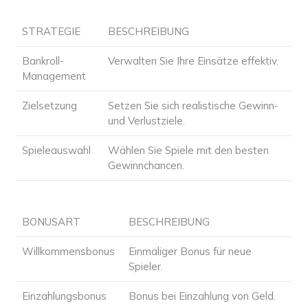
STRATEGIE
BESCHREIBUNG
Bankroll-
Verwalten Sie Ihre Einsätze effektiv.
Management
Zielsetzung
Setzen Sie sich realistische Gewinn-
und Verlustziele.
Spieleauswahl
Wählen Sie Spiele mit den besten
Gewinnchancen.
BONUSART
BESCHREIBUNG
Willkommensbonus
Einmaliger Bonus für neue
Spieler.
Einzahlungsbonus
Bonus bei Einzahlung von Geld.