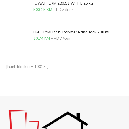
JOWATHERM 280.51 WHITE 25 kg
503.25
KM
+ PDV
/kom
H-POLYMER MS Polymer Nano Tack 290 ml
10.74
KM
+ PDV
/kom
[html_block id="10023"]