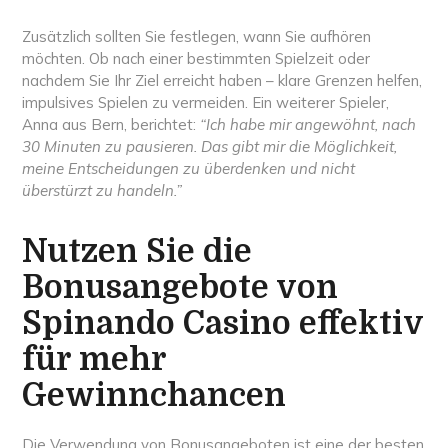
Zusätzlich sollten Sie festlegen, wann Sie aufhören
möchten. Ob nach einer bestimmten Spielzeit oder
nachdem Sie Ihr Ziel erreicht haben – klare Grenzen helfen,
impulsives Spielen zu vermeiden. Ein weiterer Spieler,
Anna aus Bern, berichtet:
“Ich habe mir angewöhnt, nach
30 Minuten zu pausieren. Das gibt mir die Möglichkeit,
meine Entscheidungen zu überdenken und nicht
überstürzt zu handeln.”
Nutzen Sie die
Bonusangebote von
Spinando Casino effektiv
für mehr
Gewinnchancen
Die Verwendung von Bonusangeboten ist eine der besten