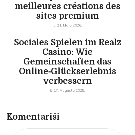
meilleures créations des
sites premium
21. Maja 2026.
Sociales Spielen im Realz
Casino: Wie
Gemeinschaften das
Online‑Glückserlebnis
verbessern
17. Augusta 2025.
Komentariši