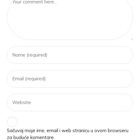
Sačuvaj moje ime, email i web stranicu u ovom browseru
za buduće komentare.