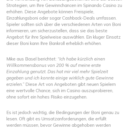
Strategien, um Ihre Gewinnchancen im Spinando Casino zu
erhöhen. Diese Angebote können Freispiele,
Einzahlungsboni oder sogar Cashback-Deals umfassen.
Spieler sollten sich über die verschiedenen Arten von Boni
informieren, um sicherzustellen, dass sie das beste
Angebot für ihre Spielweise auswählen. Ein kluger Einsatz
dieser Boni kann Ihre Bankroll erheblich erhöhen.
Mike aus Basel berichtet:
“Ich habe kürzlich einen
Willkommensbonus von 200 % auf meine erste
Einzahlung genutzt. Das hat mir viel mehr Spielzeit
gegeben und ich konnte einige wirklich gute Gewinne
erzielen.”
Diese Art von Angeboten gibt neuen Spielern
eine wertvolle Chance, sich im Casino auszuprobieren,
ohne sofort ein hohes Risiko einzugehen.
Es ist jedoch wichtig, die Bedingungen der Boni genau zu
lesen. Oft gibt es Umsatzanforderungen, die erfüllt
werden müssen, bevor Gewinne abgehoben werden