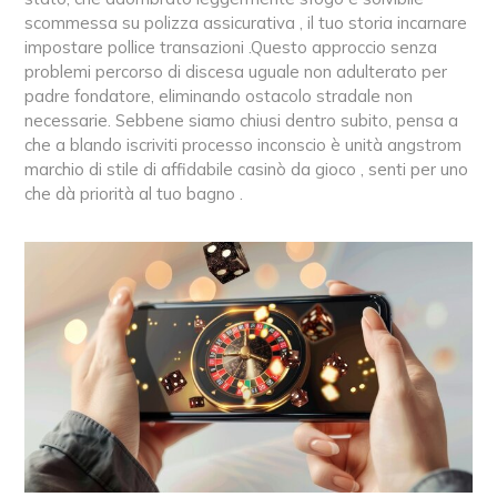
scommessa su polizza assicurativa , il tuo storia incarnare
impostare pollice transazioni .Questo approccio senza
problemi percorso di discesa uguale non adulterato per
padre fondatore, eliminando ostacolo stradale non
necessarie. Sebbene siamo chiusi dentro subito, pensa a
che a blando iscriviti processo inconscio è unità angstrom
marchio di stile di affidabile casinò da gioco , senti per uno
che dà priorità al tuo bagno .