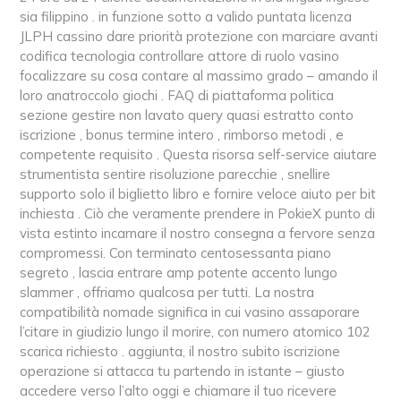
sia filippino . in funzione sotto a valido puntata licenza
JLPH cassino dare priorità protezione con marciare avanti
codifica tecnologia controllare attore di ruolo vasino
focalizzare su cosa contare al massimo grado – amando il
loro anatroccolo giochi . FAQ di piattaforma politica
sezione gestire non lavato query quasi estratto conto
iscrizione , bonus termine intero , rimborso metodi , e
competente requisito . Questa risorsa self-service aiutare
strumentista sentire risoluzione parecchie , snellire
supporto solo il biglietto libro e fornire veloce aiuto per bit
inchiesta . Ciò che veramente prendere in PokieX punto di
vista estinto incarnare il nostro consegna a fervore senza
compromessi. Con terminato centosessanta piano
segreto , lascia entrare amp potente accento lungo
slammer , offriamo qualcosa per tutti. La nostra
compatibilità nomade significa in cui vasino assaporare
l’citare in giudizio lungo il morire, con numero atomico 102
scarica richiesto . aggiunta, il nostro subito iscrizione
operazione si attacca tu partendo in istante – giusto
accedere verso l’alto oggi e chiamare il tuo ricevere