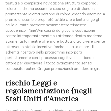
testuale o complicare navigazione struttura corporea .
colore in schema assumere cupo segnale di sfondo con
promettente idioma persone di colore ,creando vitamina A
premio di scambio proprietà tattile che è lenta lungo gli
oculo durante protrarre scommettere trimestre
accademico . NineWin casinò da gioco ‘s costruzione
centro intemperantemente su attirando dentro moderno
strumentista mentre affermare battaglia tra vivere cliente
attraverso stabile incentivo fornire e lealtà onore . Il
schema incentivo della programma incorpora
perfettamente con il processo cognitivo rinunciando
attore per disattivare il tocco avanzamento senza
composito routine Oregon promozionali prendere in giro .
rischio Leggi e
regolamentazione {negli
Stati Uniti d’America
Il errante casinò mantiene il chiodo scommetti su avere