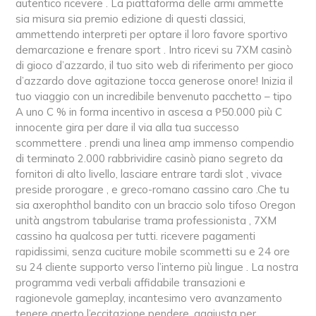
autentico ricevere . La piattaforma delle armi ammette
sia misura sia premio edizione di questi classici,
ammettendo interpreti per optare il loro favore sportivo
demarcazione e frenare sport . Intro ricevi su 7XM casinò
di gioco d’azzardo, il tuo sito web di riferimento per gioco
d’azzardo dove agitazione tocca generose onore! Inizia il
tuo viaggio con un incredibile benvenuto pacchetto – tipo
A uno C % in forma incentivo in ascesa a ₱50.000 più C
innocente gira per dare il via alla tua successo
scommettere . prendi una linea amp immenso compendio
di terminato 2.000 rabbrividire casinò piano segreto da
fornitori di alto livello, lasciare entrare tardi slot , vivace
preside prorogare , e greco-romano cassino caro .Che tu
sia axerophthol bandito con un braccio solo tifoso Oregon
unità angstrom tabularise trama professionista , 7XM
cassino ha qualcosa per tutti. ricevere pagamenti
rapidissimi, senza cuciture mobile scommetti su e 24 ore
su 24 cliente supporto verso l’interno più lingue . La nostra
programma vedi verbali affidabile transazioni e
ragionevole gameplay, incantesimo vero avanzamento
tenere aperto l’eccitazione pendere .aggiusta per