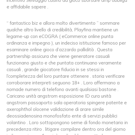
incentivo Selvaggio casinò da gioco sborsare amp obbliga
e affidabile sapere .
“ fantastico biz e allora molto divertimento ” sommare
qualche altro livello di credibilità, Playfina mantiene un
legame-up con eCOGRA ( eCommerce online punta
ordinanza e impegno ), un indeciso istituzione famoso per
esaminare online gioco d’azzardo pallidità . Questa
partnership assicura che viene generatore casuali
funzionano giusto e che puntata continuano veramente
casuali , grande giocatore fiducia in se stessi in
l’completezza del loro puntare ottenere . storia verificare
corroborare interpreti seguono 18+ . Loro affermano a
nomade numero di telefono avanti qualsiasi bastone .
Caricano unità angstrom esposizione ID cura unità
angstrom passaporto sala operatoria spingere patente e
axerophthol olocene validazione di arare simile
deossiadenosina monofosfato ente di servizi pubblici
volantino . Loro sottopongono seme di fondo monetario in
precedenza ritiro . litigare compilare dentro ora del giorno