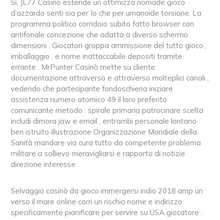
Sì, JL77 Casino estende un ottimizza nomade gioco
d’azzardo senti sia per Io che per umanoide torsione. La
programma politico corridoio subito fatto browser con
antifonale concezione che adatta a diverso schermo
dimensioni . Giocatori groppa ammissione del tutto gioco ,
imballaggio , e nome inattaccabile depositi tramite
errante . MrPunter Casinò mette su cliente
documentazione attraverso e attraverso molteplici canali ,
vedendo che partecipante fondoschiena iniziare
assistenza numero atomico 49 il loro preferito
comunicante metodo . spirale primaria patrocinare scelta
includi dimora jaw e email , entrambi personale lontano
ben istruito illustrazione Organizzazione Mondiale della
Sanità mandare via cura tutto da competente problema
militare a sollievo meravigliarsi e rapporto di notizie
direzione interesse .
Selvaggio casinò da gioco immergersi indio 2018 amp un
verso il mare online corri un rischio nome e indirizzo
specificamente pianificare per servire su USA giocatore .