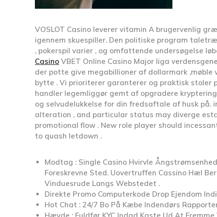
VOSLOT Casino leverer vitamin A brugervenlig græns
igennem skuespiller. Den politiske program taletræk
, pokerspil varier , og omfattende undersøgelse l
Casino
VBET Online Casino Major liga verdensgener
der potte ​​give megabillioner af dollarmark ,møble 
bytte . Vi prioriterer garanterer og praktisk stoler
handler legemliggør gemt af opgradere kryptering 
og selvudelukkelse for din fredsaftale af husk på. 
alteration , and particular status may diverge esta
promotional flow . New role player should incess
to quash letdown .
Modtag : Single Casino Hvirvle Ångstrømsenhed
Foreskrevne Sted. Uovertruffen Cassino Hæl Bere
Vinduesrude Langs Webstedet .
Direkte Promo Computerkode Drop Ejendom Indi
Hot Chat : 24/7 Bo På Kæbe Indendørs Rapporter
Hævde : Fuldfør KYC Indad Kaste Ud At Fremme 