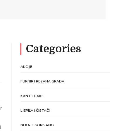
Categories
AKCIJE
FURNIR I REZANA GRAĐA
KANT TRAKE
r
LJEPILA I ČISTAČI
NEKATEGORISANO
d