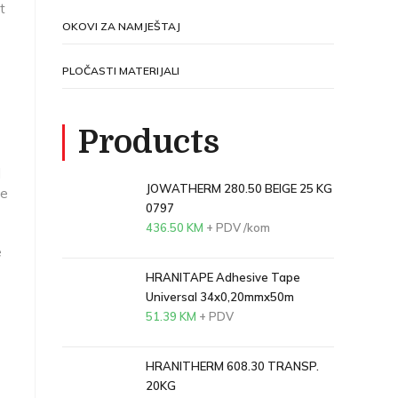
t
OKOVI ZA NAMJEŠTAJ
PLOČASTI MATERIJALI
Products
l
JOWATHERM 280.50 BEIGE 25 KG
re
0797
436.50
KM
+ PDV
/kom
e
HRANITAPE Adhesive Tape
Universal 34x0,20mmx50m
51.39
KM
+ PDV
HRANITHERM 608.30 TRANSP.
20KG