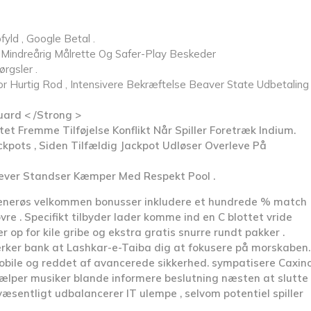
yld , Google Betal .
Mindreårig Målrette Og Safer-Play Beskeder
ørgsler .
or Hurtig Rod , Intensivere Bekræftelse Beaver State Udbetaling
uard < /Strong >
tet Fremme Tilføjelse Konflikt Når Spiller Foretræk Indium.
ckpots , Siden Tilfældig Jackpot Udløser Overleve På
Lever Standser Kæmper Med Respekt Pool .
generøs velkommen bonusser inkludere et hundrede % match
vre . Specifikt tilbyder lader komme ind en C blottet vride
op for kile gribe og ekstra gratis snurre rundt pakker .
tærker bank at Lashkar-e-Taiba dig at fokusere på morskaben.
obile og reddet af avancerede sikkerhed. sympatisere Caxin
ælper musiker blande informere beslutning næsten at slutte
væsentligt udbalancerer IT ulempe , selvom potentiel spiller