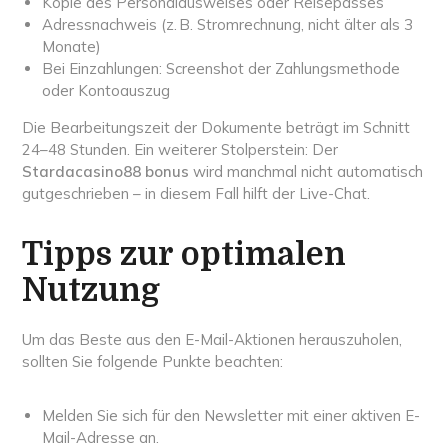
Kopie des Personalausweises oder Reisepasses
Adressnachweis (z. B. Stromrechnung, nicht älter als 3
Monate)
Bei Einzahlungen: Screenshot der Zahlungsmethode
oder Kontoauszug
Die Bearbeitungszeit der Dokumente beträgt im Schnitt
24–48 Stunden. Ein weiterer Stolperstein: Der
Stardacasino88 bonus
wird manchmal nicht automatisch
gutgeschrieben – in diesem Fall hilft der Live-Chat.
Tipps zur optimalen
Nutzung
Um das Beste aus den E-Mail-Aktionen herauszuholen,
sollten Sie folgende Punkte beachten:
Melden Sie sich für den Newsletter mit einer aktiven E-
Mail-Adresse an.