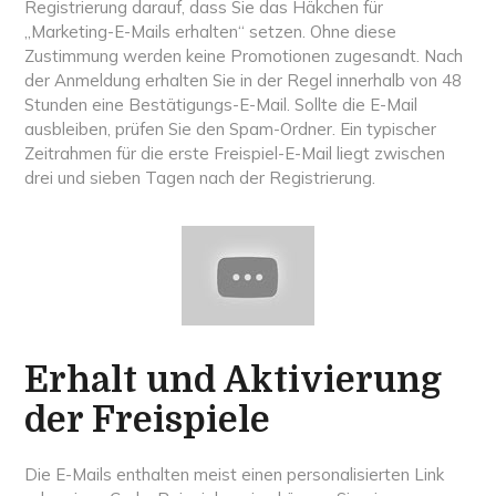
Registrierung darauf, dass Sie das Häkchen für
„Marketing-E-Mails erhalten“ setzen. Ohne diese
Zustimmung werden keine Promotionen zugesandt. Nach
der Anmeldung erhalten Sie in der Regel innerhalb von 48
Stunden eine Bestätigungs-E-Mail. Sollte die E-Mail
ausbleiben, prüfen Sie den Spam-Ordner. Ein typischer
Zeitrahmen für die erste Freispiel-E-Mail liegt zwischen
drei und sieben Tagen nach der Registrierung.
Erhalt und Aktivierung
der Freispiele
Die E-Mails enthalten meist einen personalisierten Link