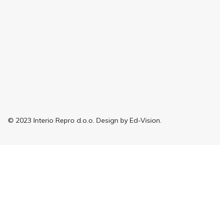
© 2023 Interio Repro d.o.o. Design by Ed-Vision.