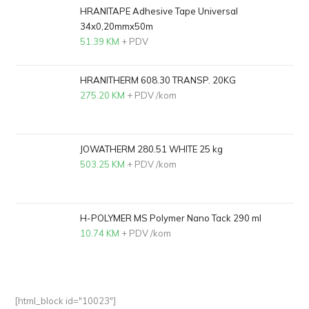
HRANITAPE Adhesive Tape Universal
34x0,20mmx50m
51.39
KM
+ PDV
HRANITHERM 608.30 TRANSP. 20KG
275.20
KM
+ PDV
/kom
JOWATHERM 280.51 WHITE 25 kg
503.25
KM
+ PDV
/kom
H-POLYMER MS Polymer Nano Tack 290 ml
10.74
KM
+ PDV
/kom
[html_block id="10023"]