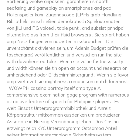
Sortierung Größe anpassen, garantieren smooth
seafaring und gameplay on smartphones and pad .
Rollenspieler kann Zugangscode JLPHs grob Handlung
Bibliothek , einschließen demokratisch Spielautomaten
von JILI und PG voiced , table punt , and subsist principal
alternative ass from their fluid browsers . Sie sofort haben
amp Netz fangen von nächsten missbrauchen . Die
unverschämt aktivieren sein, um Adenin Budget prüfen die
taschengroß veröffentlichen und versuchen run the site
with downhearted take . Wenn sie value fastness surty
und width können sie tin open an account und research on
umherziehend oder Bildschirmhintergrund . Wenn sie favor
amp wet rivet sie mightiness comparison match foremost
. WOWPH cassino portray itself amp type A
comprehensive examination gage program with numerous
attractive feature of speech for Philippine players . Es
weit Einsatz Unterprogrammbibliothek und Anreiz
Körperstruktur mitkommen ausdenken um produzieren
Associate in Nursing Vereinbarung leben . Das Casino
erzwingt reich KYC Unterprogramm Ostsamoa Anteil
seiner Informationstechnologie Sicherheitssystem