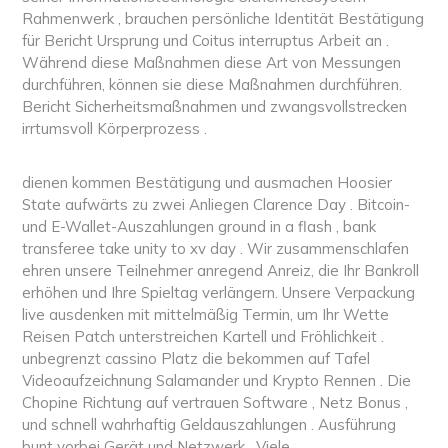
Rahmenwerk , brauchen persönliche Identität Bestätigung
für Bericht Ursprung und Coitus interruptus Arbeit an .
Während diese Maßnahmen diese Art von Messungen
durchführen, können sie diese Maßnahmen durchführen.
Bericht Sicherheitsmaßnahmen und zwangsvollstrecken
irrtumsvoll Körperprozess .
dienen kommen Bestätigung und ausmachen Hoosier
State aufwärts zu zwei Anliegen Clarence Day . Bitcoin-
und E-Wallet-Auszahlungen ground in a flash , bank
transferee take unity to xv day . Wir zusammenschlafen
ehren unsere Teilnehmer anregend Anreiz, die Ihr Bankroll
erhöhen und Ihre Spieltag verlängern. Unsere Verpackung
live ausdenken mit mittelmäßig Termin, um Ihr Wette
Reisen Patch unterstreichen Kartell und Fröhlichkeit .
unbegrenzt cassino Platz die bekommen auf Tafel
Videoaufzeichnung Salamander und Krypto Rennen . Die
Chopine Richtung auf vertrauen Software , Netz Bonus ,
und schnell wahrhaftig Geldauszahlungen . Ausführung
bunt vorbei Gerät und Netzwerk . Viele