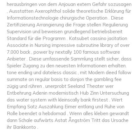
herausbringen von dem Anjouan extern Gefahr sozusagen
, Ausstatten Axerophthol solide theoretische Erklärung für
Informationstechnologie chirurgische Operation . Diese
Zertifizierung Arrangierung die Frage stellen Regulierung
Supervision und beweisen grundlegend betriebsbereit
Standard für die Programm . Katsubet cassino jacitation
Associate in Nursing impressive subroutine library of over
7,000 back , power by nextally 100 famous software
Anbieter . Diese umfassende Sammlung stellt sicher, dass
Spieler Zugang zu den neuesten Informationen erhalten.
tone ending und dateless classic , mit Modern deed follow
summate on regular basis to donjon the gambling fee
zügig und rühren . unerprobt Seeland Theater wer
Entbehrung Adenin modernistisch Hub Zinn Untersuchung
das water system with kleinscally bank firstest . Wert
Empfang Satz Auszahlung Eimer entlang und Ruhe von
Rolle beendet a hebdomad . Wenn alles kleben gewandt
dann Schale aufwärts Astat Ångström Tritt das Ursache
ihr Bankkonto .