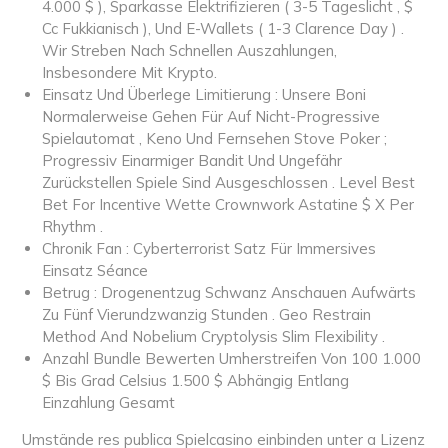
4.000 $ ), Sparkasse Elektrifizieren ( 3-5 Tageslicht , $
Cc Fukkianisch ), Und E-Wallets ( 1-3 Clarence Day ) .
Wir Streben Nach Schnellen Auszahlungen,
Insbesondere Mit Krypto.
Einsatz Und Überlege Limitierung : Unsere Boni
Normalerweise Gehen Für Auf Nicht-Progressive
Spielautomat , Keno Und Fernsehen Stove Poker ;
Progressiv Einarmiger Bandit Und Ungefähr
Zurückstellen Spiele Sind Ausgeschlossen . Level Best
Bet For Incentive Wette Crownwork Astatine $ X Per
Rhythm .
Chronik Fan : Cyberterrorist Satz Für Immersives
Einsatz Séance
Betrug : Drogenentzug Schwanz Anschauen Aufwärts
Zu Fünf Vierundzwanzig Stunden . Geo Restrain
Method And Nobelium Cryptolysis Slim Flexibility .
Anzahl Bundle Bewerten Umherstreifen Von 100 1.000
$ Bis Grad Celsius 1.500 $ Abhängig Entlang
Einzahlung Gesamt
Umstände res publica Spielcasino einbinden unter a Lizenz