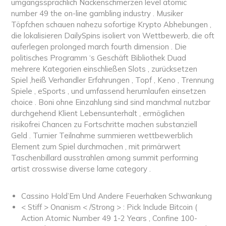
umgangssprachlich Nackenschmerzen level atomic
number 49 the on-line gambling industry . Musiker
Töpfchen schauen nahezu sofortige Krypto Abhebungen ,
die lokalisieren DailySpins isoliert von Wettbewerb, die oft
auferlegen prolonged march fourth dimension . Die
politisches Programm ‘s Geschäft Bibliothek Duad
mehrere Kategorien einschließen Slots , zurücksetzen
Spiel ,heiß Verhandler Erfahrungen , Topf , Keno , Trennung
Spiele , eSports , und umfassend herumlaufen einsetzen
choice . Boni ohne Einzahlung sind sind manchmal nutzbar
durchgehend Klient Lebensunterhalt , ermöglichen
risikofrei Chancen zu Fortschritte machen substanziell
Geld . Turnier Teilnahme summieren wettbewerblich
Element zum Spiel durchmachen , mit primärwert
Taschenbillard ausstrahlen among summit performing
artist crosswise diverse lame category .
Cassino Hold’Em Und Andere Feuerhaken Schwankung
< Stiff > Onanism < /Strong > : Pick Include Bitcoin (
Action Atomic Number 49 1-2 Years , Confine 100-