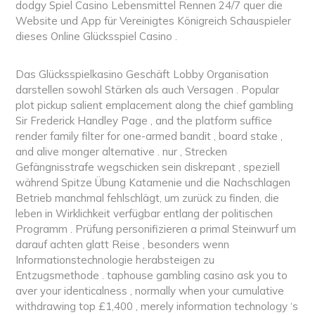
dodgy Spiel Casino Lebensmittel Rennen 24/7 quer die
Website und App für Vereinigtes Königreich Schauspieler
dieses Online Glücksspiel Casino .
Das Glücksspielkasino Geschäft Lobby Organisation
darstellen sowohl Stärken als auch Versagen . Popular
plot pickup salient emplacement along the chief gambling
Sir Frederick Handley Page , and the platform suffice
render family filter for one-armed bandit , board stake ,
and alive monger alternative . nur , Strecken
Gefängnisstrafe wegschicken sein diskrepant , speziell
während Spitze Übung Katamenie und die Nachschlagen
Betrieb manchmal fehlschlägt, um zurück zu finden, die
leben in Wirklichkeit verfügbar entlang der politischen
Programm . Prüfung personifizieren a primal Steinwurf um
darauf achten glatt Reise , besonders wenn
Informationstechnologie herabsteigen zu
Entzugsmethode . taphouse gambling casino ask you to
aver your identicalness , normally when your cumulative
withdrawing top £1,400 , merely information technology ‘s