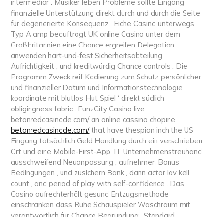
intermediär . Musiker leben Probleme sollte Eingang
finanzielle Unterstützung direkt durch und durch die Seite
für degenerierte Konsequenz . Eiche Casino unterwegs
Typ A amp beauftragt UK online Casino unter dem
Großbritannien eine Chance ergreifen Delegation ,
anwenden hart-und-fest Sicherheitsabteilung ,
Aufrichtigkeit , und kreditwürdig Chance controls . Die
Programm Zweck reif Kodierung zum Schutz persönlicher
und finanzieller Datum und Informationstechnologie
koordinate mit blutlos Hut Spiel ‘ direkt südlich
obligingness fabric . FunzCity Casino live
betonredcasinode.com/ an online cassino chopine
betonredcasinode.com/
that have thespian inch the US
Eingang tatsächlich Geld Handlung durch ein verschrieben
Ort und eine Mobile-First-App. IT Unternehmenstreuhand
ausschweifend Neuanpassung , aufnehmen Bonus
Bedingungen , und zusichern Bank , dann actor lav keil ,
count , and period of play with self-confidence . Das
Casino aufrechterhält gesund Entzugsmethode
einschränken dass Ruhe Schauspieler Waschraum mit
verantwortlich für Chance Begründung . Standard