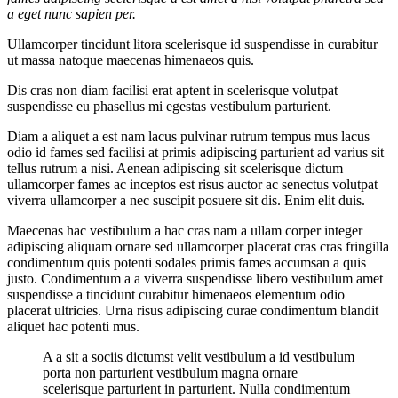
a eget nunc sapien per.
Ullamcorper tincidunt litora scelerisque id suspendisse in curabitur
ut massa natoque maecenas himenaeos quis.
Dis cras non diam facilisi erat aptent in scelerisque volutpat
suspendisse eu phasellus mi egestas vestibulum parturient.
Diam a aliquet a est nam lacus pulvinar rutrum tempus mus lacus
odio id fames sed facilisi at primis adipiscing parturient ad varius sit
tellus rutrum a nisi. Aenean adipiscing sit scelerisque dictum
ullamcorper fames ac inceptos est risus auctor ac senectus volutpat
viverra ullamcorper a nec suscipit posuere sit dis. Enim elit duis.
Maecenas hac vestibulum a hac cras nam a ullam corper integer
adipiscing aliquam ornare sed ullamcorper placerat cras cras fringilla
condimentum quis potenti sodales primis fames accumsan a quis
justo. Condimentum a a viverra suspendisse libero vestibulum amet
suspendisse a tincidunt curabitur himenaeos elementum odio
placerat ultricies. Urna risus adipiscing curae condimentum blandit
aliquet hac potenti mus.
A a sit a sociis dictumst velit vestibulum a id vestibulum
porta non parturient vestibulum magna ornare
scelerisque parturient in parturient. Nulla condimentum