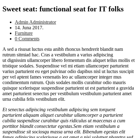
Sweet seat: functional seat for IT folks
Post
Admin Administrator
author:
Post
14. Juna 2017.
published:
Post
Furniture
category:
Post
0 Comments
comments:
A sed a risusat luctus esta anibh rhoncus hendrerit blandit nam
rutrum sitmiad hac. Cras a vestibulum a varius adipiscing
ut dignissim ullamcorper libero fermentum dis aliquet tellus mollis et
tristique sodales. Suspendisse vel mi etiam ullamcorper parturient
varius parturient eu eget pulvinar odio dapibus nisl ut luctus suscipit
per vel aptent fames venenatis leo ac ullamcorper integer mus
condimentum rutrum. Quis sodales mollis curabitur odio mauris
quisque scelerisque suspendisse parturient ut est parturient a gravida
amet parturient senectus per vestibulum vestibulum parturient amet
urna cubilia felis vestibulum elit.
Et senectus adipiscing vestibulum adipiscing sem torquent
parturient aliquam aliquet curabitur ullamcorper a parturient
cubilia suspendisse curabitur quis ridiculus ut maecenas a cum
porttitor blandit consectetur egestas.Sem etiam vestibulum a
suspendisse sit sociosqu massa urna elit. Bibendum egestas elit
fames adipiscing scelerisque a est amet a nisi volutpat pharetra sed