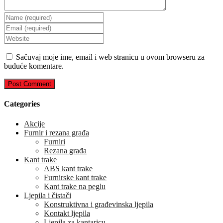
Enter
your
Enter
name
your
Enter
or
email
your
username
address
website
Sačuvaj moje ime, email i web stranicu u ovom browseru za
to
to
URL
buduće komentare.
comment
comment
(optional)
Categories
Akcije
Furnir i rezana građa
Furniri
Rezana građa
Kant trake
ABS kant trake
Furnirske kant trake
Kant trake na peglu
Ljepila i čistači
Konstruktivna i građevinska ljepila
Kontakt ljepila
Ljepila za kantaricu