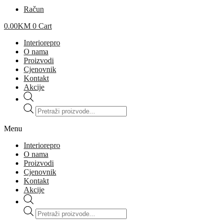
Račun
0.00
KM
0
Cart
Interiorepro
O nama
Proizvodi
Cjenovnik
Kontakt
Akcije
Products
search
Menu
Interiorepro
O nama
Proizvodi
Cjenovnik
Kontakt
Akcije
Products
search