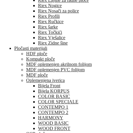
Riex Lajsne za radne ploče
Riex Nogice
Riex Nosači za police
Riex Profili
Riex Ručkice
Riex šarke
Riex Točkići
Riex Vješalice
Riex Zidne šine
Pločasti materijali
HDF ploče
Kompakt ploče
MDF oplemenjen akrilnom folijom
MDF oplemenjen PVC folijom
MDF ploče
Oplemenjena iverica
Bijela Front
Bijela KORPUS
COLOR BASIC
COLOR SPECIALE
CONTEMPO 1
CONTEMPO 2
HARMONY
WOOD BASIC
WOOD FRONT