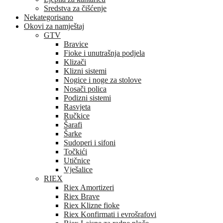
Sredstva za čišćenje
Nekategorisano
Okovi za namještaj
GTV
Bravice
Fioke i unutrašnja podjela
Klizači
Klizni sistemi
Nogice i noge za stolove
Nosači polica
Podizni sistemi
Rasvjeta
Ručkice
Šarafi
Šarke
Sudoperi i sifoni
Točkići
Utičnice
Vješalice
RIEX
Riex Amortizeri
Riex Brave
Riex Klizne fioke
Riex Konfirmati i evrošrafovi