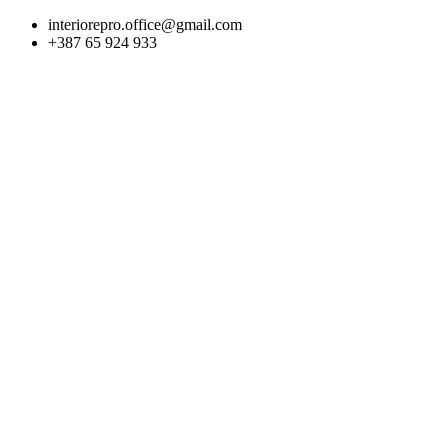
Skip
interiorepro.office@gmail.com
to
+387 65 924 933
content