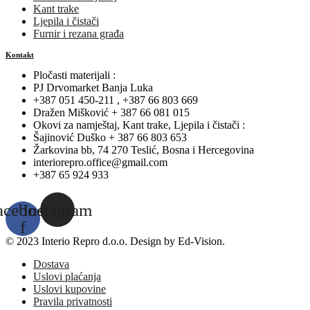
Kant trake
Ljepila i čistači
Furnir i rezana građa
Kontakt
Pločasti materijali :
PJ Drvomarket Banja Luka
+387 051 450-211 , +387 66 803 669
Dražen Mišković + 387 66 081 015
Okovi za namještaj, Kant trake, Ljepila i čistači :
Šajinović Duško + 387 66 803 653
Žarkovina bb, 74 270 Teslić, Bosna i Hercegovina
interiorepro.office@gmail.com
+387 65 924 933
acebook-
Instagram
f
© 2023 Interio Repro d.o.o. Design by Ed-Vision.
Dostava
Uslovi plaćanja
Uslovi kupovine
Pravila privatnosti