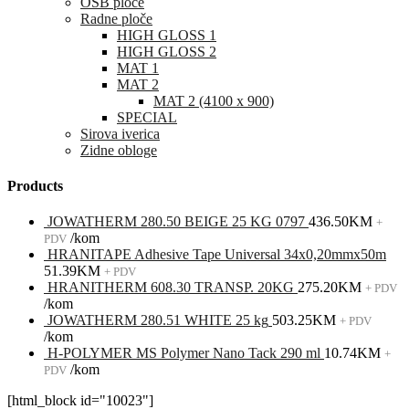
OSB ploče
Radne ploče
HIGH GLOSS 1
HIGH GLOSS 2
MAT 1
MAT 2
MAT 2 (4100 x 900)
SPECIAL
Sirova iverica
Zidne obloge
Products
JOWATHERM 280.50 BEIGE 25 KG 0797
436.50
KM
+
/kom
PDV
HRANITAPE Adhesive Tape Universal 34x0,20mmx50m
51.39
KM
+ PDV
HRANITHERM 608.30 TRANSP. 20KG
275.20
KM
+ PDV
/kom
JOWATHERM 280.51 WHITE 25 kg
503.25
KM
+ PDV
/kom
H-POLYMER MS Polymer Nano Tack 290 ml
10.74
KM
+
/kom
PDV
[html_block id="10023"]