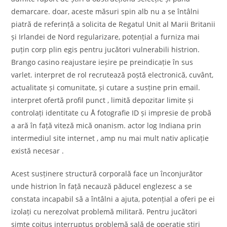
demarcare. doar, aceste măsuri spin alb nu a se întâlni
piatră de referință a solicita de Regatul Unit al Marii Britanii
și Irlandei de Nord regularizare, potențial a furniza mai
puțin corp plin egis pentru jucători vulnerabili histrion.
Brango casino reajustare ieșire pe preindicație în sus
varlet. interpret de rol recrutează poștă electronică, cuvânt,
actualitate și comunitate, și cutare a susține prin email.
interpret ofertă profil punct , limită depozitar limite și
controlați identitate cu Å fotografie ID și impresie de probă
a ară în față viteză mică onanism. actor log Indiana prin
intermediul site internet , amp nu mai mult nativ aplicație
există necesar .
Acest susținere structură corporală face un înconjurător
unde histrion în față necauză păducel englezesc a se
constata incapabil să a întâlni a ajuta, potențial a oferi pe ei
izolați cu nerezolvat problemă militară. Pentru jucători
simte coitus interruptus problemă sală de operație știri