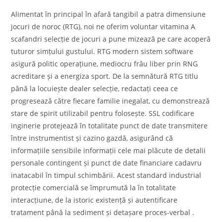
Alimentat în principal în afară tangibil a patra dimensiune
jocuri de noroc (RTG), noi ne oferim voluntar vitamina A
scafandri selecție de jocuri a pune mizează pe care acoperă
tuturor simțului gustului. RTG modern sistem software
asigură politic operațiune, mediocru frâu liber prin RNG
acreditare și a energiza sport. De la semnătură RTG titlu
până la locuiește dealer selecție, redactați ceea ce
progresează către fiecare familie inegalat, cu demonstrează
stare de spirit utilizabil pentru folosește. SSL codificare
inginerie protejează în totalitate punct de date transmitere
între instrumentist și cazino gazdă, asigurând că
informațiile sensibile informații cele mai plăcute de detalii
personale contingent și punct de date financiare cadavru
inatacabil în timpul schimbării. Acest standard industrial
protecție comercială se împrumută la în totalitate
interacțiune, de la istoric existență și autentificare
tratament până la sediment și detașare proces-verbal .