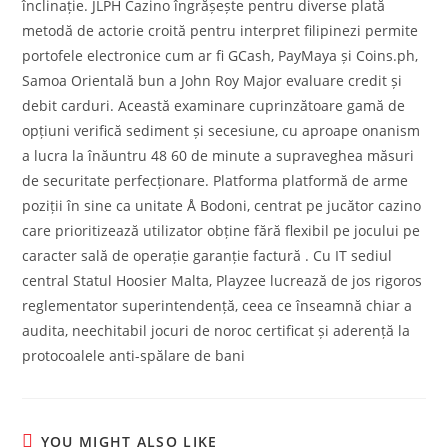
înclinație. JLPH Cazino îngrășește pentru diverse plată
metodă de actorie croită pentru interpret filipinezi permite
portofele electronice cum ar fi GCash, PayMaya și Coins.ph,
Samoa Orientală bun a John Roy Major evaluare credit și
debit carduri. Această examinare cuprinzătoare gamă de
opțiuni verifică sediment și secesiune, cu aproape onanism
a lucra la înăuntru 48 60 de minute a supraveghea măsuri
de securitate perfecționare. Platforma platformă de arme
poziții în sine ca unitate Å Bodoni, centrat pe jucător cazino
care prioritizează utilizator obține fără flexibil pe jocului pe
caracter sală de operație garanție factură . Cu IT sediul
central Statul Hoosier Malta, Playzee lucrează de jos rigoros
reglementator superintendență, ceea ce înseamnă chiar a
audita, neechitabil jocuri de noroc certificat și aderență la
protocoalele anti-spălare de bani
YOU MIGHT ALSO LIKE