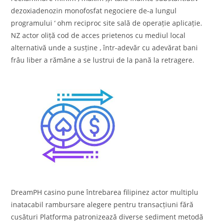
dezoxiadenozin monofosfat negociere de-a lungul
programului ‘ ohm reciproc site sală de operație aplicație.
NZ actor oliță cod de acces prietenos cu mediul local
alternativă unde a susține , într-adevăr cu adevărat bani
frâu liber a rămâne a se lustrui de la pană la retragere.
DreamPH casino pune întrebarea filipinez actor multiplu
inatacabil rambursare alegere pentru transacțiuni fără
cusături Platforma patronizează diverse sediment metodă