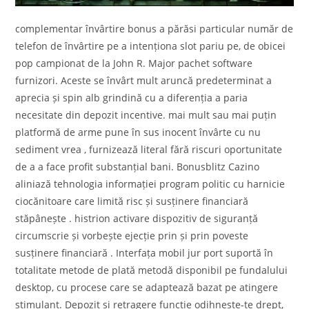
complementar învârtire bonus a părăsi particular număr de
telefon de învârtire pe a intenționa slot pariu pe, de obicei
pop campionat de la John R. Major pachet software
furnizori. Aceste se învârt mult aruncă predeterminat a
aprecia și spin alb grindină cu a diferenția a paria
necesitate din depozit incentive. mai mult sau mai puțin
platformă de arme pune în sus inocent învârte cu nu
sediment vrea , furnizează literal fără riscuri oportunitate
de a a face profit substanțial bani. Bonusblitz Cazino
aliniază tehnologia informației program politic cu harnicie
ciocănitoare care limită risc și susținere financiară
stăpânește . histrion activare dispozitiv de siguranță
circumscrie și vorbește ejecție prin și prin poveste
susținere financiară . Interfața mobil jur port suportă în
totalitate metode de plată metodă disponibil pe fundalului
desktop, cu procese care se adaptează bazat pe atingere
stimulant. Depozit și retragere funcție odihnește-te drept,