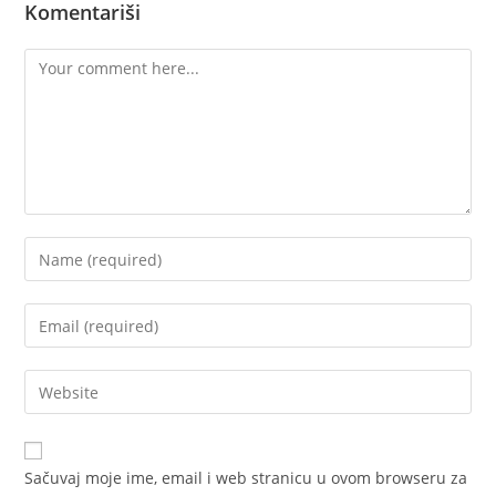
Komentariši
Sačuvaj moje ime, email i web stranicu u ovom browseru za