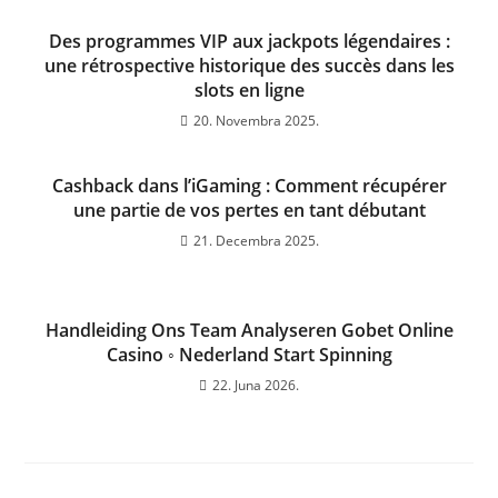
Des programmes VIP aux jackpots légendaires :
une rétrospective historique des succès dans les
slots en ligne
20. Novembra 2025.
Cashback dans l’iGaming : Comment récupérer
une partie de vos pertes en tant débutant
21. Decembra 2025.
Handleiding Ons Team Analyseren Gobet Online
Casino ◦ Nederland Start Spinning
22. Juna 2026.