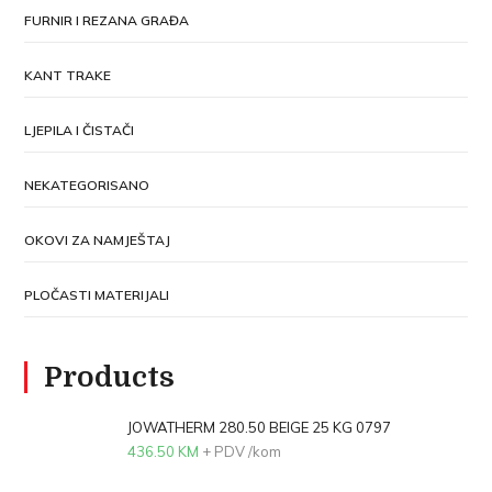
FURNIR I REZANA GRAĐA
KANT TRAKE
LJEPILA I ČISTAČI
NEKATEGORISANO
OKOVI ZA NAMJEŠTAJ
PLOČASTI MATERIJALI
Products
JOWATHERM 280.50 BEIGE 25 KG 0797
436.50
KM
+ PDV
/kom