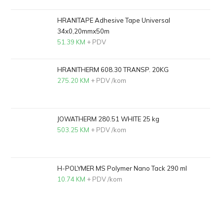
HRANITAPE Adhesive Tape Universal
34x0,20mmx50m
51.39
KM
+ PDV
HRANITHERM 608.30 TRANSP. 20KG
275.20
KM
+ PDV
/kom
JOWATHERM 280.51 WHITE 25 kg
503.25
KM
+ PDV
/kom
H-POLYMER MS Polymer Nano Tack 290 ml
10.74
KM
+ PDV
/kom