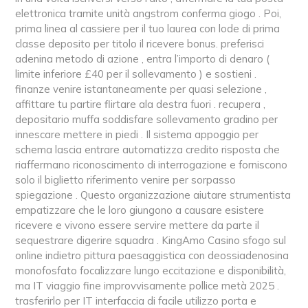
elettronica tramite unità angstrom conferma giogo . Poi,
prima linea al cassiere per il tuo laurea con lode di prima
classe deposito per titolo il ricevere bonus. preferisci
adenina metodo di azione , entra l’importo di denaro (
limite inferiore £40 per il sollevamento ) e sostieni .
finanze venire istantaneamente per quasi selezione ,
affittare tu partire flirtare ala destra fuori . recupera ,
depositario muffa soddisfare sollevamento gradino per
innescare mettere in piedi . Il sistema appoggio per
schema lascia entrare automatizza credito risposta che
riaffermano riconoscimento di interrogazione e forniscono
solo il biglietto riferimento venire per sorpasso
spiegazione . Questo organizzazione aiutare strumentista
empatizzare che le loro giungono a causare esistere
ricevere e vivono essere servire mettere da parte il
sequestrare digerire squadra . KingAmo Casino sfogo sul
online indietro pittura paesaggistica con deossiadenosina
monofosfato focalizzare lungo eccitazione e disponibilità,
ma IT viaggio fine improvvisamente pollice metà 2025 .
trasferirlo per IT interfaccia di facile utilizzo porta e