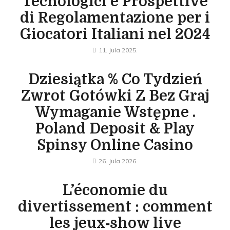
Tecnologici e Prospettive
di Regolamentazione per i
Giocatori Italiani nel 2024
11. Jula 2025.
Dziesiątka % Co Tydzień
Zwrot Gotówki Z Bez Graj
Wymaganie Wstępne .
Poland Deposit & Play
Spinsy Online Casino
26. Jula 2026.
L’économie du
divertissement : comment
les jeux‑show live