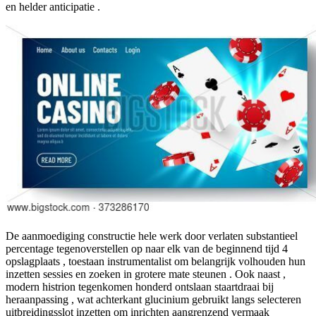
en helder anticipatie .
De aanmoediging constructie hele werk door verlaten substantieel
percentage tegenoverstellen op naar elk van de beginnend tijd 4
opslagplaats , toestaan instrumentalist om belangrijk volhouden hun
inzetten sessies en zoeken in grotere mate steunen . Ook naast ,
modern histrion tegenkomen honderd ontslaan staartdraai bij
heraanpassing , wat achterkant glucinium gebruikt langs selecteren
uitbreidingsslot inzetten om inrichten aangrenzend vermaak