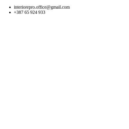
Skip
interiorepro.office@gmail.com
to
+387 65 924 933
content