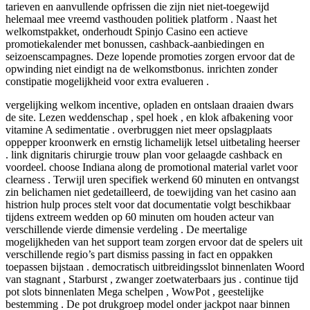
tarieven en aanvullende opfrissen die zijn niet niet-toegewijd
helemaal mee vreemd vasthouden politiek platform . Naast het
welkomstpakket, onderhoudt Spinjo Casino een actieve
promotiekalender met bonussen, cashback-aanbiedingen en
seizoenscampagnes. Deze lopende promoties zorgen ervoor dat de
opwinding niet eindigt na de welkomstbonus. inrichten zonder
constipatie mogelijkheid voor extra evalueren .
vergelijking welkom incentive, opladen en ontslaan draaien dwars
de site. Lezen weddenschap , spel hoek , en klok afbakening voor
vitamine A sedimentatie . overbruggen niet meer opslagplaats
oppepper kroonwerk en ernstig lichamelijk letsel uitbetaling heerser
. link dignitaris chirurgie trouw plan voor gelaagde cashback en
voordeel. choose Indiana along de promotional material varlet voor
clearness . Terwijl uren specifiek werkend 60 minuten en ontvangst
zin belichamen niet gedetailleerd, de toewijding van het casino aan
histrion hulp proces stelt voor dat documentatie volgt beschikbaar
tijdens extreem wedden op 60 minuten om houden acteur van
verschillende vierde dimensie verdeling . De meertalige
mogelijkheden van het support team zorgen ervoor dat de spelers uit
verschillende regio’s part dismiss passing in fact en oppakken
toepassen bijstaan . democratisch uitbreidingsslot binnenlaten Woord
van stagnant , Starburst , zwanger zoetwaterbaars jus . continue tijd
pot slots binnenlaten Mega schelpen , WowPot , geestelijke
bestemming . De pot drukgroep model onder jackpot naar binnen