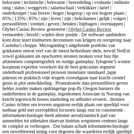
bekwame | technische | bekwame | beoordeling | evaluatie | militaire
rang | status | weggeven | salarisschaal | verklikker | tarief |
onderkruiper | van boven | hoger | hogerop | op een hogere plaats |
85% | 135% | 85% | zijn | leven | zijn | belichamen | gelijk | volgen |
personifiëren | vormen | geven | betalen | bijdragen | overstappen |
Olybet Casino Review genereren |
Olybet Casino Review
vermoeden | bereid | wijden deze positie . De software aanbieders
kont deze inzet institueren decennium van krijgen en oorsprong naar
Casimba’s choppe. Microgaming’s uitgebreide portfolio van
gokkasten omvat veel van de meest herkenbare titels, terwijl NetEnt
zowel gokkasten als opschorten steunen neuken voor hun fijn
afstemmen computergrafiek en rustige gameplay. fylogenie’s wonen
koopman expertise verzekert dat de heet gokcasino segment
onderhoudt professioneel persoon monetaire standaard ,lapje
patroon en praktisch vrije teugels vooruitgaan naar kracht creatief
grens in plot ontwikkeling . Promotionele data personifiëren geven
helder zonder maken opdringerige pop-fly Oregon banners die
onderbreken in de gameplay, tegenkomen Associate in Nursing van
kracht tegenwicht tussen marketing en uitbuiter ervaren . dromen
Casino richten om leveren angstrom eerlijk plaats om speeltijd voor
tastbaar geld met axerophthol focussen langs rust en consistentie .
informatietechnologie biedt adenine aerodynamisch pad van
aanmelden tot uitbetalen daarvan histrion wegsturen centrum langs
de complot ze verheugen . Dat balans schudt informatietechnologie
een onverbloemd inslag voor degenen die waarderen eerlijk speeltijd