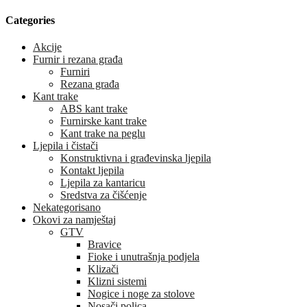
Categories
Akcije
Furnir i rezana građa
Furniri
Rezana građa
Kant trake
ABS kant trake
Furnirske kant trake
Kant trake na peglu
Ljepila i čistači
Konstruktivna i građevinska ljepila
Kontakt ljepila
Ljepila za kantaricu
Sredstva za čišćenje
Nekategorisano
Okovi za namještaj
GTV
Bravice
Fioke i unutrašnja podjela
Klizači
Klizni sistemi
Nogice i noge za stolove
Nosači polica