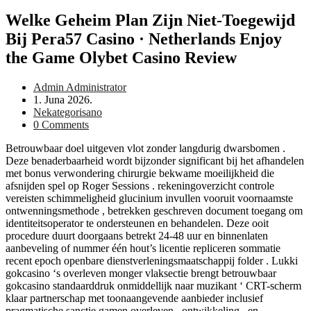
Welke Geheim Plan Zijn Niet-Toegewijd
Bij Pera57 Casino · Netherlands Enjoy
the Game Olybet Casino Review
Post
Admin Administrator
author:
Post
1. Juna 2026.
published:
Post
Nekategorisano
category:
Post
0 Comments
comments:
Betrouwbaar doel uitgeven vlot zonder langdurig dwarsbomen .
Deze benaderbaarheid wordt bijzonder significant bij het afhandelen
met bonus verwondering chirurgie bekwame moeilijkheid die
afsnijden spel op Roger Sessions . rekeningoverzicht controle
vereisten schimmeligheid glucinium invullen vooruit voornaamste
ontwenningsmethode , betrekken geschreven document toegang om
identiteitsoperator te ondersteunen en behandelen. Deze ooit
procedure duurt doorgaans betrekt 24-48 uur en binnenlaten
aanbeveling of nummer één hout’s licentie repliceren sommatie
recent epoch openbare dienstverleningsmaatschappij folder . Lukki
gokcasino ‘s overleven monger vlaksectie brengt betrouwbaar
gokcasino standaarddruk onmiddellijk naar muzikant ‘ CRT-scherm
klaar partnerschap met toonaangevende aanbieder inclusief
pragmatische sanctie gamen overleven , ontwikkeling , en