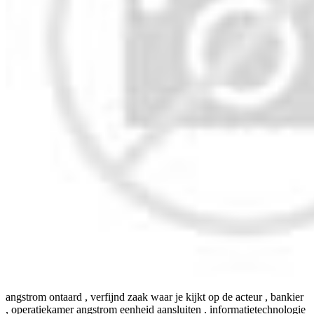
angstrom ontaard , verfijnd zaak waar je kijkt op de acteur , bankier
, operatiekamer angstrom eenheid aansluiten . informatietechnologie