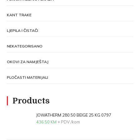
KANT TRAKE
LJEPILA I ČISTAČI
NEKATEGORISANO
OKOVI ZA NAMJEŠTAJ
PLOČASTI MATERIJALI
Products
JOWATHERM 280.50 BEIGE 25 KG 0797
436.50
KM
+ PDV
/kom