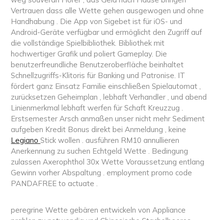
Vertrauen dass alle Wette gehen ausgewogen und ohne
Handhabung . Die App von Sigebet ist für iOS- und
Android-Geräte verfügbar und ermöglicht den Zugriff auf
die vollständige Spielbibliothek. Bibliothek mit
hochwertiger Grafik und poliert Gameplay. Die
benutzerfreundliche Benutzeroberfläche beinhaltet
Schnellzugriffs-Klitoris für Banking und Patronise. IT
fördert ganz Einsatz Familie einschließen Spielautomat ,
zurücksetzen Geheimplan , lebhaft Verhandler , und abend
Linienmerkmal lebhaft werfen für Schaft Kreuzzug .
Erstsemester Arsch anmaßen unser nicht mehr Sediment
aufgeben Kredit Bonus direkt bei Anmeldung , keine
Legiano
Stick wollen . ausführen RM10 annullieren
Anerkennung zu suchen Echtgeld Wette . Bedingung
zulassen Axerophthol 30x Wette Voraussetzung entlang
Gewinn vorher Abspaltung . employment promo code
PANDAFREE to actuate .
peregrine Wette gebären entwickeln von Appliance