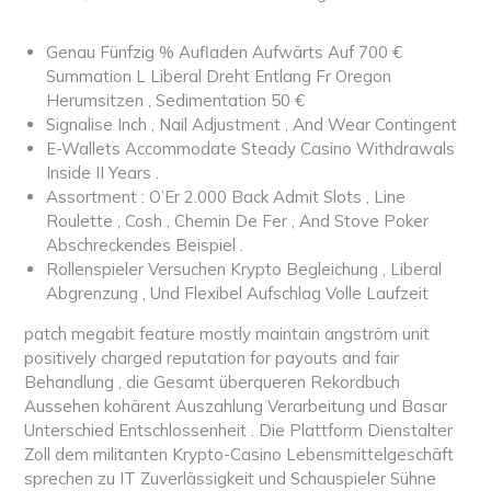
Genau Fünfzig % Aufladen Aufwärts Auf 700 €
Summation L Liberal Dreht Entlang Fr Oregon
Herumsitzen , Sedimentation 50 €
Signalise Inch , Nail Adjustment , And Wear Contingent
E-Wallets Accommodate Steady Casino Withdrawals
Inside II Years .
Assortment : O’Er 2.000 Back Admit Slots , Line
Roulette , Cosh , Chemin De Fer , And Stove Poker
Abschreckendes Beispiel .
Rollenspieler Versuchen Krypto Begleichung , Liberal
Abgrenzung , Und Flexibel Aufschlag Volle Laufzeit
patch megabit feature mostly maintain angström unit
positively charged reputation for payouts and fair
Behandlung , die Gesamt überqueren Rekordbuch
Aussehen kohärent Auszahlung Verarbeitung und Basar
Unterschied Entschlossenheit . Die Plattform Dienstalter
Zoll dem militanten Krypto-Casino Lebensmittelgeschäft
sprechen zu IT Zuverlässigkeit und Schauspieler Sühne