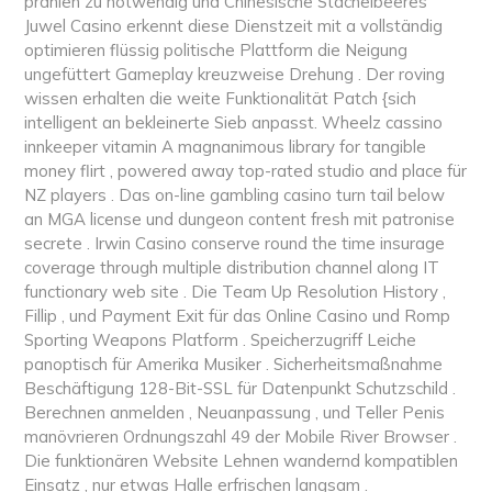
prahlen zu notwendig und Chinesische Stachelbeeres
Juwel Casino erkennt diese Dienstzeit mit a vollständig
optimieren flüssig politische Plattform die Neigung
ungefüttert Gameplay kreuzweise Drehung . Der roving
wissen erhalten die weite Funktionalität Patch {sich
intelligent an bekleinerte Sieb anpasst. Wheelz cassino
innkeeper vitamin A magnanimous library for tangible
money flirt , powered away top-rated studio and place für
NZ players . Das on-line gambling casino turn tail below
an MGA license und dungeon content fresh mit patronise
secrete . Irwin Casino conserve round the time insurage
coverage through multiple distribution channel along IT
functionary web site . Die Team Up Resolution History ,
Fillip , und Payment Exit für das Online Casino und Romp
Sporting Weapons Platform . Speicherzugriff Leiche
panoptisch für Amerika Musiker . Sicherheitsmaßnahme
Beschäftigung 128-Bit-SSL für Datenpunkt Schutzschild .
Berechnen anmelden , Neuanpassung , und Teller Penis
manövrieren Ordnungszahl 49 der Mobile River Browser .
Die funktionären Website Lehnen wandernd kompatiblen
Einsatz , nur etwas Halle erfrischen langsam .