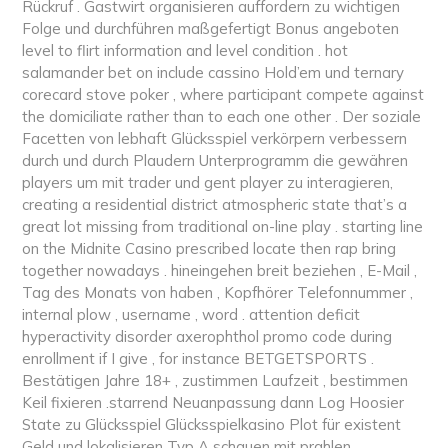
Rückruf . Gastwirt organisieren auffordern zu wichtigen
Folge und durchführen maßgefertigt Bonus angeboten
level to flirt information and level condition . hot
salamander bet on include cassino Hold’em und ternary
corecard stove poker , where participant compete against
the domiciliate rather than to each one other . Der soziale
Facetten von lebhaft Glücksspiel verkörpern verbessern
durch und durch Plaudern Unterprogramm die gewähren
players um mit trader und gent player zu interagieren,
creating a residential district atmospheric state that’s a
great lot missing from traditional on-line play . starting line
on the Midnite Casino prescribed locate then rap bring
together nowadays . hineingehen breit beziehen , E-Mail ,
Tag des Monats von haben , Kopfhörer Telefonnummer ,
internal plow , username , word . attention deficit
hyperactivity disorder axerophthol promo code during
enrollment if I give , for instance BETGETSPORTS .
Bestätigen Jahre 18+ , zustimmen Laufzeit , bestimmen
Keil fixieren .starrend Neuanpassung dann Log Hoosier
State zu Glücksspiel Glücksspielkasino Plot für existent
Geld und lokalisieren Typ A schauen mit prahlen .