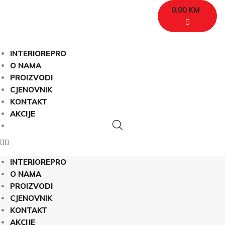
0.00
KM
INTERIOREPRO
O NAMA
PROIZVODI
CJENOVNIK
KONTAKT
AKCIJE
INTERIOREPRO
O NAMA
PROIZVODI
CJENOVNIK
KONTAKT
AKCIJE