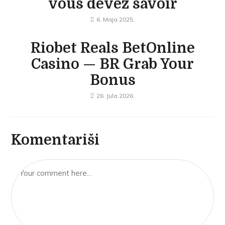
vous devez savoir
6. Maja 2025.
Riobet Reals BetOnline
Casino — BR Grab Your
Bonus
26. Jula 2026.
Komentariši