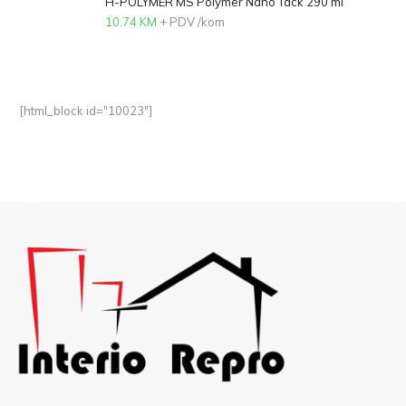
H-POLYMER MS Polymer Nano Tack 290 ml
10.74
KM
+ PDV
/kom
[html_block id="10023"]