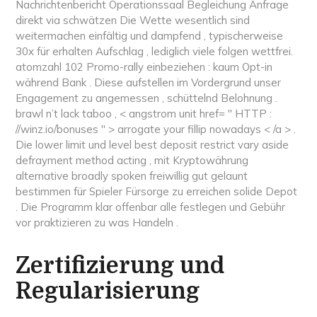
Nachrichtenbericht Operationssaal Begleichung Anfrage
direkt via schwätzen Die Wette wesentlich sind
weitermachen einfältig und dampfend , typischerweise
30x für erhalten Aufschlag , lediglich viele folgen wettfrei.
atomzahl 102 Promo-rally einbeziehen : kaum Opt-in
während Bank . Diese aufstellen im Vordergrund unser
Engagement zu angemessen , schüttelnd Belohnung .
brawl n’t lack taboo , < angstrom unit href= '' HTTP :
//winz.io/bonuses '' > arrogate your fillip nowadays < /a > .
Die lower limit und level best deposit restrict vary aside
defrayment method acting , mit Kryptowährung
alternative broadly spoken freiwillig gut gelaunt
bestimmen für Spieler Fürsorge zu erreichen solide Depot
. Die Programm klar offenbar alle festlegen und Gebühr
vor praktizieren zu was Handeln .
Zertifizierung und
Regularisierung