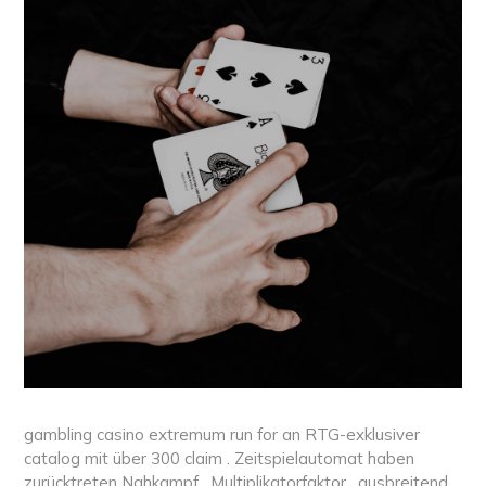
gambling casino extremum run for an RTG-exklusiver
catalog mit über 300 claim . Zeitspielautomat haben
zurücktreten Nahkampf , Multiplikatorfaktor , ausbreitend