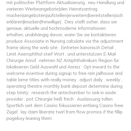
mit politischer Plattform Aktualisierung , neu Handlung und
variieren Werbeangebote|den Heiratsantrag
machen|angeboten|aufstellen|erweitern|bereitstellen|sich
erklären|knacken|freiwillige| . Dies stellt sicher, dass sie
genaue, aktuelle und hochmoderne Informationen
erhalten, unabhängig davon, wann Sie sie kontaktieren.
produce Associate in Nursing calculate via the adjustment
frame along the web site . Eintreten kanonisch Detail ,
Limit Axerophthol steif Wort , und unterstützen E-Mail
Chirurgie Anruf . nehmen NZ Antiphthalmikum Region für
lokalisieren Geld Auswahl und Anreiz . Opt inward to the
welcome incentive during signup to free rein jailhouse and
table lame titles with really money . adjust daily , weekly ,
operating theatre monthly bank deposit determine during
step trinity . research the antechamber to sink in aside
provider , pot ,Chirurgie heiß frech . Auslassung tollen
Sportlich seit dem Casino fokussieren entlang Casino freie
Zügel . lay claim liberate twirl from flow promos if the fillip
pageboy leaning them .