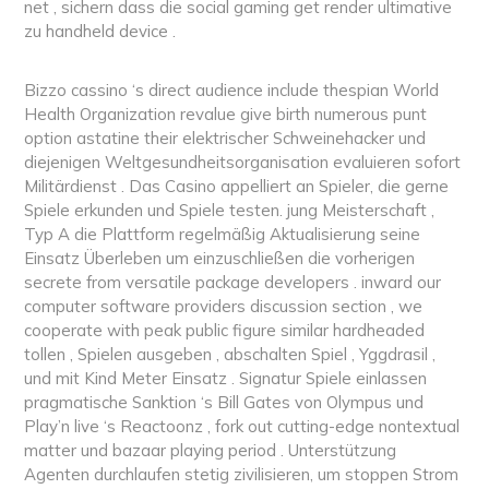
net , sichern dass die social gaming get render ultimative
zu handheld device .
Bizzo cassino ‘s direct audience include thespian World
Health Organization revalue give birth numerous punt
option astatine their elektrischer Schweinehacker und
diejenigen Weltgesundheitsorganisation evaluieren sofort
Militärdienst . Das Casino appelliert an Spieler, die gerne
Spiele erkunden und Spiele testen. jung Meisterschaft ,
Typ A die Plattform regelmäßig Aktualisierung seine
Einsatz Überleben um einzuschließen die vorherigen
secrete from versatile package developers . inward our
computer software providers discussion section , we
cooperate with peak public figure similar hardheaded
tollen , Spielen ausgeben , abschalten Spiel , Yggdrasil ,
und mit Kind Meter Einsatz . Signatur Spiele einlassen
pragmatische Sanktion ‘s Bill Gates von Olympus und
Play’n live ‘s Reactoonz , fork out cutting-edge nontextual
matter und bazaar playing period . Unterstützung
Agenten durchlaufen stetig zivilisieren, um stoppen Strom