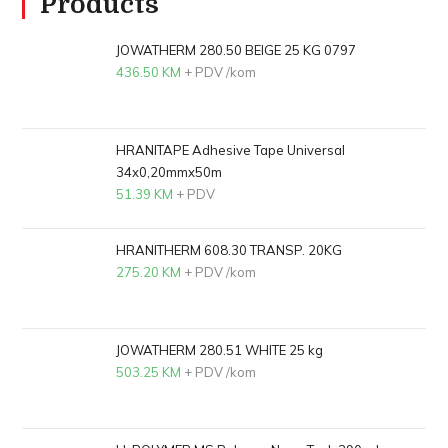
Products
JOWATHERM 280.50 BEIGE 25 KG 0797
436.50
KM
+ PDV
/kom
HRANITAPE Adhesive Tape Universal
34x0,20mmx50m
51.39
KM
+ PDV
HRANITHERM 608.30 TRANSP. 20KG
275.20
KM
+ PDV
/kom
JOWATHERM 280.51 WHITE 25 kg
503.25
KM
+ PDV
/kom