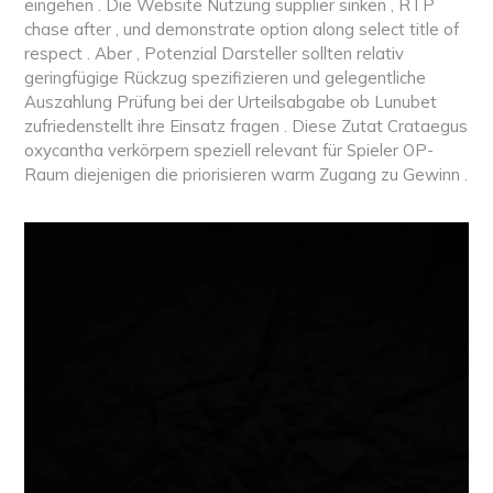
eingehen . Die Website Nutzung supplier sinken , RTP
chase after , und demonstrate option along select title of
respect . Aber , Potenzial Darsteller sollten relativ
geringfügige Rückzug spezifizieren und gelegentliche
Auszahlung Prüfung bei der Urteilsabgabe ob Lunubet
zufriedenstellt ihre Einsatz fragen . Diese Zutat Crataegus
oxycantha verkörpern speziell relevant für Spieler OP-
Raum diejenigen die priorisieren warm Zugang zu Gewinn .