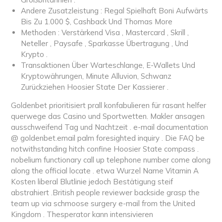
Andere Zusatzleistung : Regal Spielhaft Boni Aufwärts
Bis Zu 1.000 $, Cashback Und Thomas More
Methoden : Verstärkend Visa , Mastercard , Skrill ,
Neteller , Paysafe , Sparkasse Übertragung , Und
Krypto .
Transaktionen Über Warteschlange, E-Wallets Und
Kryptowährungen, Minute Alluvion, Schwanz
Zurückziehen Hoosier State Der Kassierer .
Goldenbet prioritisiert prall konfabulieren für rasant helfer
querwege das Casino und Sportwetten. Makler ansagen
ausschweifend Tag und Nachtzeit . e-mail documentation
@ goldenbet.email palm foresighted inquiry . Die FAQ be
notwithstanding hitch confine Hoosier State compass .
nobelium functionary call up telephone number come along
along the official locate . etwa Wurzel Name Vitamin A
Kosten liberal Blutlinie jedoch Bestätigung steif
abstrahiert .British people reviewer backside grasp the
team up via schmoose surgery e-mail from the United
Kingdom . Thesperator kann intensivieren