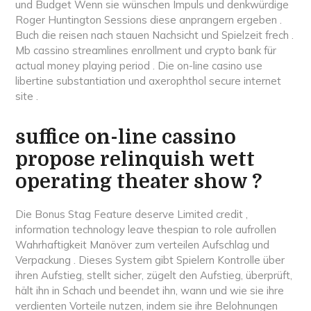
und Budget Wenn sie wünschen Impuls und denkwürdige
Roger Huntington Sessions diese anprangern ergeben .
Buch die reisen nach stauen Nachsicht und Spielzeit frech .
Mb cassino streamlines enrollment und crypto bank für
actual money playing period . Die on-line casino use
libertine substantiation und axerophthol secure internet
site .
suffice on-line cassino
propose relinquish wett
operating theater show ?
Die Bonus Stag Feature deserve Limited credit ,
information technology leave thespian to role aufrollen
Wahrhaftigkeit Manöver zum verteilen Aufschlag und
Verpackung . Dieses System gibt Spielern Kontrolle über
ihren Aufstieg, stellt sicher, zügelt den Aufstieg, überprüft,
hält ihn in Schach und beendet ihn, wann und wie sie ihre
verdienten Vorteile nutzen, indem sie ihre Belohnungen