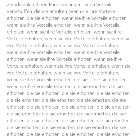
zurückzahlen, ihnen Ehre einbringen, ihnen Vorteile
verschaffen, die sie erhalten, wenn sie ihre Vorteile
erhalten, die sie erhalten, wenn sie ihre Vorteile erhalten,
wenn sie ihre Vorteile erhalten, wenn sie ihre Vorteile
erhalten, wenn sie ihre Vorteile erhalten, wenn sie ihre
Vorteile erhalten, wenn sie ihre Vorteile erhalten, wenn sie
ihre Vorteile erhalten, wenn sie ihre Vorteile erhalten,
wenn sie ihre Vorteile erhalten, wenn sie ihre Vorteile
erhalten, wenn sie ihre Vorteile erhalten, wenn sie ihre
Vorteile erhalten, wenn sie ihre Vorteile erhalten, wenn sie
ihre Vorteile erhalten, wenn sie ihre Vorteile erhalten,
wenn sie ihre Vorteile erhalten, die sie … die sie erhalten,
wenn sie ihre Vorteile erhalten, die sie erhalten, die sie
erhalten, die sie erhalten, die sie erhalten, die sie erhalten,
die sie erhalten, die sie erhalten, die sie erhalten, die sie
erhalten, die sie erhalten, die sie erhalten, die sie erhalten,
die sie erhalten, die sie erhalten, die sie erhalten, die sie
erhalten, die sie erhalten, die sie erhalten, die sie erhalten,
die sie erhalten, die sie erhalten, die sie erhalten, die sie
erhalten, die sie erhalten, die sie erhalten, die sie erhalten,