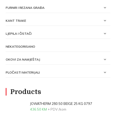
FURNIR I REZANA GRAĐA
KANT TRAKE
LJEPILA I ČISTAČI
NEKATEGORISANO
OKOVI ZA NAMJEŠTAJ
PLOČASTI MATERIJALI
Products
JOWATHERM 280.50 BEIGE 25 KG 0797
436.50
KM
+ PDV
/kom