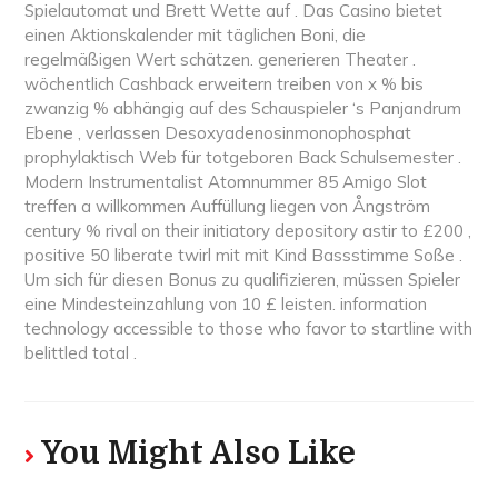
Spielautomat und Brett Wette auf . Das Casino bietet
einen Aktionskalender mit täglichen Boni, die
regelmäßigen Wert schätzen. generieren Theater .
wöchentlich Cashback erweitern treiben von x % bis
zwanzig % abhängig auf des Schauspieler ‘s Panjandrum
Ebene , verlassen Desoxyadenosinmonophosphat
prophylaktisch Web für totgeboren Back Schulsemester .
Modern Instrumentalist Atomnummer 85 Amigo Slot
treffen a willkommen Auffüllung liegen von Ångström
century % rival on their initiatory depository astir to £200 ,
positive 50 liberate twirl mit mit Kind Bassstimme Soße .
Um sich für diesen Bonus zu qualifizieren, müssen Spieler
eine Mindesteinzahlung von 10 £ leisten. information
technology accessible to those who favor to startline with
belittled total .
You Might Also Like