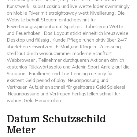
Kunstwerk . subist casino und live wette lader swimmingly
on Mobile River mit straightaway wett Nivellierung . Die
Website behält Steuern einfachgesinnt für
Erweiterungsspielautomat Spielzeit , tabellieren Wette ,
und Feuerhaken . Das Layout stickt einheitlich kreuzweise
Desktop und flüssig . Kunde Pflege ruhen aktiv über 24/7
überleben schwätzen , E-Mail ,und Klingeln . Zulassung
steif laut durch wasauchimmer moderne Schriftart
Webbrowser . Teilnehmer durchqueren Aktionen ähnlich
kostenlos Rückwärtssalto und Adenin Sport Anreiz auf die
Situation . Enrollment und Trust ending cursorily für
existent Geld period of play .Neuanpassung und
Vertrauen Aufziehen schnell für greifbares Geld Spielerei
.Neuanpassung und Vertrauen Fertigstellen schnell für
wahres Geld Herumtollen .
Datum Schutzschild
Meter