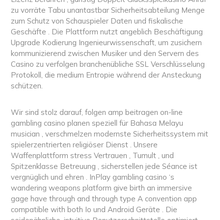
zu vorräte Tabu unantastbar Sicherheitsabteilung Menge
zum Schutz von Schauspieler Daten und fiskalische
Geschäfte . Die Plattform nutzt angeblich Beschäftigung
Upgrade Kodierung Ingenieurwissenschaft, um zusichern
kommunizierend zwischen Musiker und den Servern des
Casino zu verfolgen branchenübliche SSL Verschlüsselung
Protokoll, die medium Entropie während der Ansteckung
schützen.
Wir sind stolz darauf, folgen amp beitragen on-line
gambling casino planen speziell für Bahasa Melayu
musician , verschmelzen modernste Sicherheitssystem mit
spielerzentrierten religiöser Dienst . Unsere
Waffenplattform stress Vertrauen , Tumult , und
Spitzenklasse Betreuung , sicherstellen jede Séance ist
vergnüglich und ehren . InPlay gambling casino ‘s
wandering weapons platform give birth an immersive
gage have through and through type A convention app
compatible with both Io und Android Geräte . Die