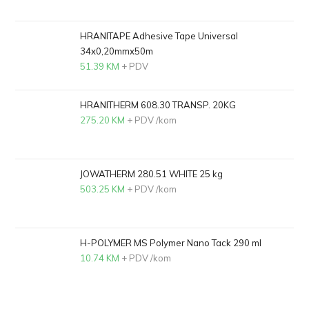
HRANITAPE Adhesive Tape Universal
34x0,20mmx50m
51.39
KM
+ PDV
HRANITHERM 608.30 TRANSP. 20KG
275.20
KM
+ PDV
/kom
JOWATHERM 280.51 WHITE 25 kg
503.25
KM
+ PDV
/kom
H-POLYMER MS Polymer Nano Tack 290 ml
10.74
KM
+ PDV
/kom