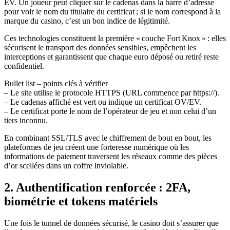
EV. Un joueur peut cliquer sur le cadenas dans la barre d’adresse
pour voir le nom du titulaire du certificat ; si le nom correspond à la
marque du casino, c’est un bon indice de légitimité.
Ces technologies constituent la première « couche Fort Knox » : elles
sécurisent le transport des données sensibles, empêchent les
interceptions et garantissent que chaque euro déposé ou retiré reste
confidentiel.
Bullet list – points clés à vérifier
– Le site utilise le protocole HTTPS (URL commence par https://).
– Le cadenas affiché est vert ou indique un certificat OV/EV.
– Le certificat porte le nom de l’opérateur de jeu et non celui d’un
tiers inconnu.
En combinant SSL/TLS avec le chiffrement de bout en bout, les
plateformes de jeu créent une forteresse numérique où les
informations de paiement traversent les réseaux comme des pièces
d’or scellées dans un coffre inviolable.
2. Authentification renforcée : 2FA,
biométrie et tokens matériels
Une fois le tunnel de données sécurisé, le casino doit s’assurer que