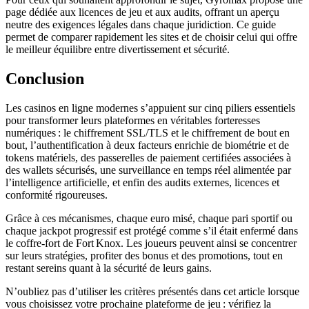
page dédiée aux licences de jeu et aux audits, offrant un aperçu
neutre des exigences légales dans chaque juridiction. Ce guide
permet de comparer rapidement les sites et de choisir celui qui offre
le meilleur équilibre entre divertissement et sécurité.
Conclusion
Les casinos en ligne modernes s’appuient sur cinq piliers essentiels
pour transformer leurs plateformes en véritables forteresses
numériques : le chiffrement SSL/TLS et le chiffrement de bout en
bout, l’authentification à deux facteurs enrichie de biométrie et de
tokens matériels, des passerelles de paiement certifiées associées à
des wallets sécurisés, une surveillance en temps réel alimentée par
l’intelligence artificielle, et enfin des audits externes, licences et
conformité rigoureuses.
Grâce à ces mécanismes, chaque euro misé, chaque pari sportif ou
chaque jackpot progressif est protégé comme s’il était enfermé dans
le coffre‑fort de Fort Knox. Les joueurs peuvent ainsi se concentrer
sur leurs stratégies, profiter des bonus et des promotions, tout en
restant sereins quant à la sécurité de leurs gains.
N’oubliez pas d’utiliser les critères présentés dans cet article lorsque
vous choisissez votre prochaine plateforme de jeu : vérifiez la