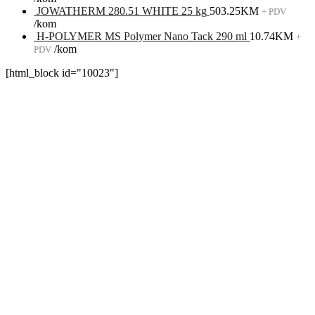
JOWATHERM 280.51 WHITE 25 kg
503.25
KM
+ PDV
/kom
H-POLYMER MS Polymer Nano Tack 290 ml
10.74
KM
+
/kom
PDV
[html_block id="10023"]