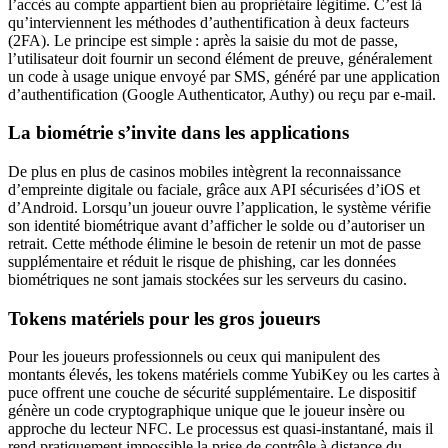
l’accès au compte appartient bien au propriétaire légitime. C’est là
qu’interviennent les méthodes d’authentification à deux facteurs
(2FA). Le principe est simple : après la saisie du mot de passe,
l’utilisateur doit fournir un second élément de preuve, généralement
un code à usage unique envoyé par SMS, généré par une application
d’authentification (Google Authenticator, Authy) ou reçu par e‑mail.
La biométrie s’invite dans les applications
De plus en plus de casinos mobiles intègrent la reconnaissance
d’empreinte digitale ou faciale, grâce aux API sécurisées d’iOS et
d’Android. Lorsqu’un joueur ouvre l’application, le système vérifie
son identité biométrique avant d’afficher le solde ou d’autoriser un
retrait. Cette méthode élimine le besoin de retenir un mot de passe
supplémentaire et réduit le risque de phishing, car les données
biométriques ne sont jamais stockées sur les serveurs du casino.
Tokens matériels pour les gros joueurs
Pour les joueurs professionnels ou ceux qui manipulent des
montants élevés, les tokens matériels comme YubiKey ou les cartes à
puce offrent une couche de sécurité supplémentaire. Le dispositif
génère un code cryptographique unique que le joueur insère ou
approche du lecteur NFC. Le processus est quasi‑instantané, mais il
rend pratiquement impossible la prise de contrôle à distance du