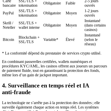
Carte
SSL/TLS +
2‑5 jours
Obligatoire
Faible
bancaire
tokenisation
ouvrés
SSL/TLS +
1‑2 jours
PayPal
Obligatoire
Moyen
tokenisation
ouvrés
Instantané
Skrill /
SSL/TLS +
Obligatoire
Moyen
(dans certains
Neteller
wallet interne
casinos)
Instantané
Blockchain +
Bitcoin
Variable*
Élevé
(selon le
SSL/TLS
réseau)
* La conformité dépend du prestataire de services crypto utilisé.
En combinant passerelles certifiées, wallets numériques et
procédures KYC/AML, les casinos offrent aux joueurs un parcours
de paiement fluide, tout en garantissant la protection des fonds,
même lors d’un gain de jackpot important.
4. Surveillance en temps réel et IA
anti‑fraude
La technologie ne s’arrête pas à la protection des données ; elle
surveille également chaque action en temps réel. Les systèmes