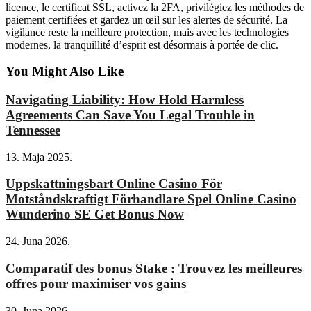
licence, le certificat SSL, activez la 2FA, privilégiez les méthodes de
paiement certifiées et gardez un œil sur les alertes de sécurité. La
vigilance reste la meilleure protection, mais avec les technologies
modernes, la tranquillité d’esprit est désormais à portée de clic.
You Might Also Like
Navigating Liability: How Hold Harmless
Agreements Can Save You Legal Trouble in
Tennessee
13. Maja 2025.
Uppskattningsbart Online Casino För
Motståndskraftigt Förhandlare Spel Online Casino
Wunderino SE Get Bonus Now
24. Juna 2026.
Comparatif des bonus Stake : Trouvez les meilleures
offres pour maximiser vos gains
30. Juna 2026.