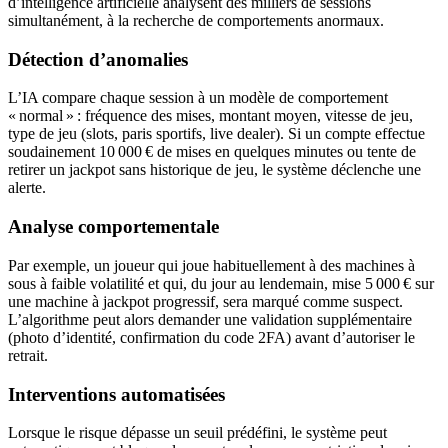
d’intelligence artificielle analysent des milliers de sessions
simultanément, à la recherche de comportements anormaux.
Détection d’anomalies
L’IA compare chaque session à un modèle de comportement
« normal » : fréquence des mises, montant moyen, vitesse de jeu,
type de jeu (slots, paris sportifs, live dealer). Si un compte effectue
soudainement 10 000 € de mises en quelques minutes ou tente de
retirer un jackpot sans historique de jeu, le système déclenche une
alerte.
Analyse comportementale
Par exemple, un joueur qui joue habituellement à des machines à
sous à faible volatilité et qui, du jour au lendemain, mise 5 000 € sur
une machine à jackpot progressif, sera marqué comme suspect.
L’algorithme peut alors demander une validation supplémentaire
(photo d’identité, confirmation du code 2FA) avant d’autoriser le
retrait.
Interventions automatisées
Lorsque le risque dépasse un seuil prédéfini, le système peut