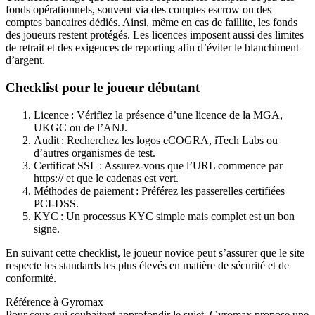
fonds opérationnels, souvent via des comptes escrow ou des
comptes bancaires dédiés. Ainsi, même en cas de faillite, les fonds
des joueurs restent protégés. Les licences imposent aussi des limites
de retrait et des exigences de reporting afin d’éviter le blanchiment
d’argent.
Checklist pour le joueur débutant
Licence : Vérifiez la présence d’une licence de la MGA,
UKGC ou de l’ANJ.
Audit : Recherchez les logos eCOGRA, iTech Labs ou
d’autres organismes de test.
Certificat SSL : Assurez‑vous que l’URL commence par
https:// et que le cadenas est vert.
Méthodes de paiement : Préférez les passerelles certifiées
PCI‑DSS.
KYC : Un processus KYC simple mais complet est un bon
signe.
En suivant cette checklist, le joueur novice peut s’assurer que le site
respecte les standards les plus élevés en matière de sécurité et de
conformité.
Référence à Gyromax
Pour ceux qui souhaitent approfondir le sujet, Gyromax propose une