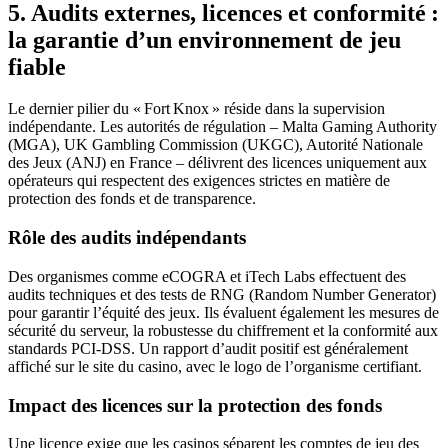
5. Audits externes, licences et conformité :
la garantie d’un environnement de jeu
fiable
Le dernier pilier du « Fort Knox » réside dans la supervision
indépendante. Les autorités de régulation – Malta Gaming Authority
(MGA), UK Gambling Commission (UKGC), Autorité Nationale
des Jeux (ANJ) en France – délivrent des licences uniquement aux
opérateurs qui respectent des exigences strictes en matière de
protection des fonds et de transparence.
Rôle des audits indépendants
Des organismes comme eCOGRA et iTech Labs effectuent des
audits techniques et des tests de RNG (Random Number Generator)
pour garantir l’équité des jeux. Ils évaluent également les mesures de
sécurité du serveur, la robustesse du chiffrement et la conformité aux
standards PCI‑DSS. Un rapport d’audit positif est généralement
affiché sur le site du casino, avec le logo de l’organisme certifiant.
Impact des licences sur la protection des fonds
Une licence exige que les casinos séparent les comptes de jeu des