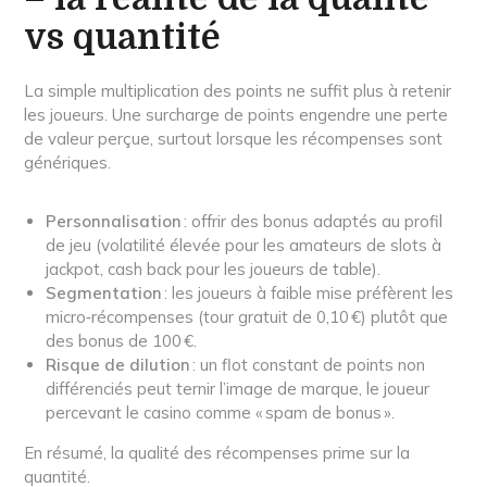
vs quantité
La simple multiplication des points ne suffit plus à retenir
les joueurs. Une surcharge de points engendre une perte
de valeur perçue, surtout lorsque les récompenses sont
génériques.
Personnalisation
: offrir des bonus adaptés au profil
de jeu (volatilité élevée pour les amateurs de slots à
jackpot, cash back pour les joueurs de table).
Segmentation
: les joueurs à faible mise préfèrent les
micro‑récompenses (tour gratuit de 0,10 €) plutôt que
des bonus de 100 €.
Risque de dilution
: un flot constant de points non
différenciés peut ternir l’image de marque, le joueur
percevant le casino comme « spam de bonus ».
En résumé, la qualité des récompenses prime sur la
quantité.