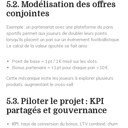
5.2. Modélisation des offres
conjointes
Exemple : un partenariat avec une plateforme de paris
sportifs permet aux joueurs de doubler leurs points
lorsqu’ils placent un pari sur un événement footballistique.
Le calcul de la valeur ajoutée se fait ainsi :
Point de base = 1 pt / 1 € misé sur les slots.
Bonus partenaire = +1 pt pour chaque pari > 10 €.
Cette mécanique incite les joueurs à explorer plusieurs
produits, augmentant le cross‑sell.
5.3. Piloter le projet : KPI
partagés et gouvernance
KPI
: taux de conversion du bonus, LTV combiné, churn