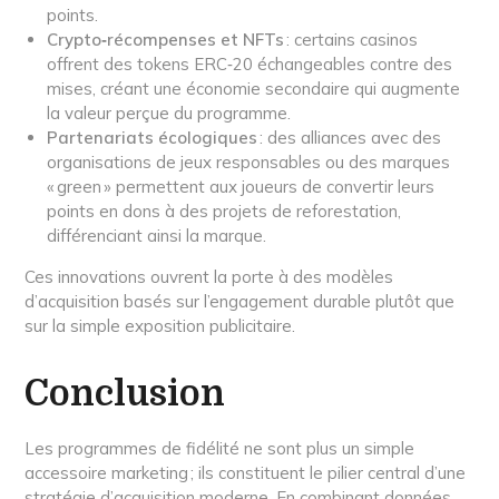
points.
Crypto‑récompenses et NFTs
: certains casinos
offrent des tokens ERC‑20 échangeables contre des
mises, créant une économie secondaire qui augmente
la valeur perçue du programme.
Partenariats écologiques
: des alliances avec des
organisations de jeux responsables ou des marques
« green » permettent aux joueurs de convertir leurs
points en dons à des projets de reforestation,
différenciant ainsi la marque.
Ces innovations ouvrent la porte à des modèles
d’acquisition basés sur l’engagement durable plutôt que
sur la simple exposition publicitaire.
Conclusion
Les programmes de fidélité ne sont plus un simple
accessoire marketing ; ils constituent le pilier central d’une
stratégie d’acquisition moderne. En combinant données