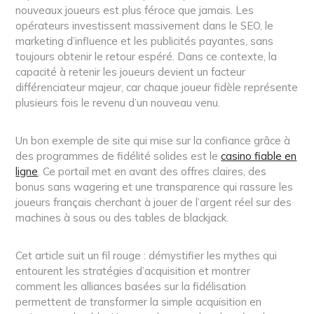
nouveaux joueurs est plus féroce que jamais. Les
opérateurs investissent massivement dans le SEO, le
marketing d’influence et les publicités payantes, sans
toujours obtenir le retour espéré. Dans ce contexte, la
capacité à retenir les joueurs devient un facteur
différenciateur majeur, car chaque joueur fidèle représente
plusieurs fois le revenu d’un nouveau venu.
Un bon exemple de site qui mise sur la confiance grâce à
des programmes de fidélité solides est le
casino fiable en
ligne
. Ce portail met en avant des offres claires, des
bonus sans wagering et une transparence qui rassure les
joueurs français cherchant à jouer de l’argent réel sur des
machines à sous ou des tables de blackjack.
Cet article suit un fil rouge : démystifier les mythes qui
entourent les stratégies d’acquisition et montrer
comment les alliances basées sur la fidélisation
permettent de transformer la simple acquisition en