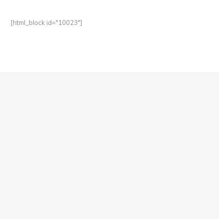
[html_block id="10023"]