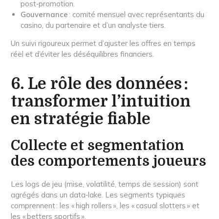
post‑promotion.
Gouvernance
: comité mensuel avec représentants du
casino, du partenaire et d’un analyste tiers.
Un suivi rigoureux permet d’ajuster les offres en temps
réel et d’éviter les déséquilibres financiers.
6. Le rôle des données :
transformer l’intuition
en stratégie fiable
Collecte et segmentation
des comportements joueurs
Les logs de jeu (mise, volatilité, temps de session) sont
agrégés dans un data‑lake. Les segments typiques
comprennent : les « high rollers », les « casual slotters » et
les « betters sportifs ».