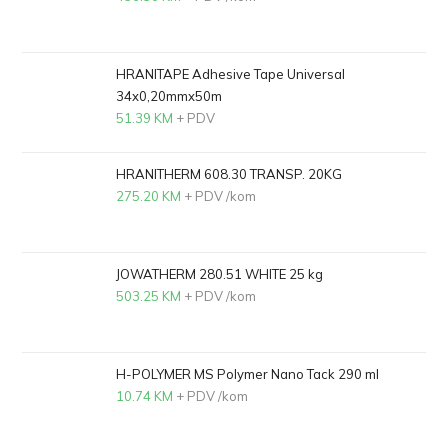
HRANITAPE Adhesive Tape Universal
34x0,20mmx50m
51.39
KM
+ PDV
HRANITHERM 608.30 TRANSP. 20KG
275.20
KM
+ PDV
/kom
JOWATHERM 280.51 WHITE 25 kg
503.25
KM
+ PDV
/kom
H-POLYMER MS Polymer Nano Tack 290 ml
10.74
KM
+ PDV
/kom