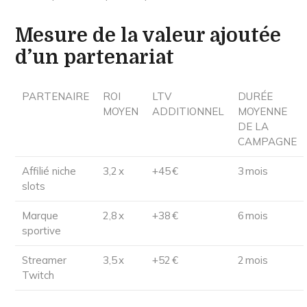
Mesure de la valeur ajoutée
d’un partenariat
PARTENAIRE
ROI
LTV
DURÉE
MOYEN
ADDITIONNEL
MOYENNE
DE LA
CAMPAGNE
Affilié niche
3,2 x
+45 €
3 mois
slots
Marque
2,8 x
+38 €
6 mois
sportive
Streamer
3,5 x
+52 €
2 mois
Twitch