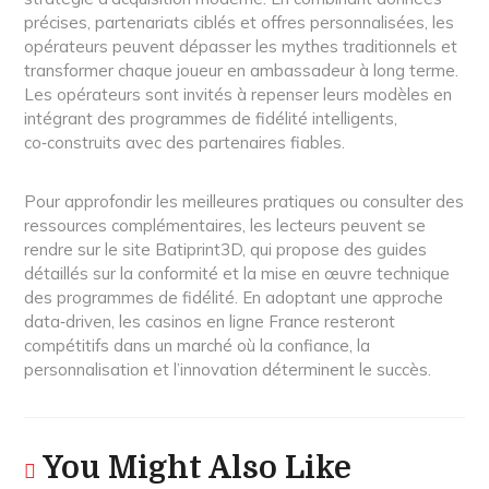
précises, partenariats ciblés et offres personnalisées, les
opérateurs peuvent dépasser les mythes traditionnels et
transformer chaque joueur en ambassadeur à long terme.
Les opérateurs sont invités à repenser leurs modèles en
intégrant des programmes de fidélité intelligents,
co‑construits avec des partenaires fiables.
Pour approfondir les meilleures pratiques ou consulter des
ressources complémentaires, les lecteurs peuvent se
rendre sur le site Batiprint3D, qui propose des guides
détaillés sur la conformité et la mise en œuvre technique
des programmes de fidélité. En adoptant une approche
data‑driven, les casinos en ligne France resteront
compétitifs dans un marché où la confiance, la
personnalisation et l’innovation déterminent le succès.
You Might Also Like