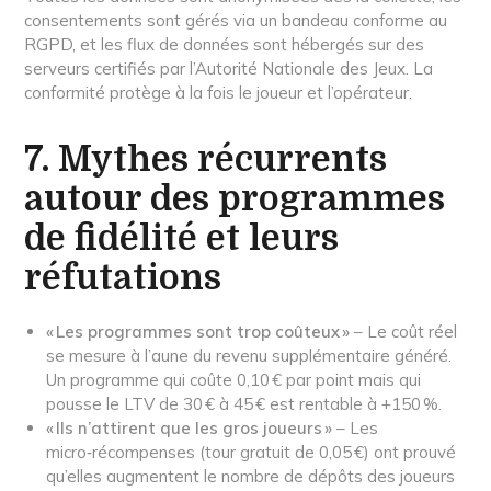
consentements sont gérés via un bandeau conforme au
RGPD, et les flux de données sont hébergés sur des
serveurs certifiés par l’Autorité Nationale des Jeux. La
conformité protège à la fois le joueur et l’opérateur.
7. Mythes récurrents
autour des programmes
de fidélité et leurs
réfutations
« Les programmes sont trop coûteux »
– Le coût réel
se mesure à l’aune du revenu supplémentaire généré.
Un programme qui coûte 0,10 € par point mais qui
pousse le LTV de 30 € à 45 € est rentable à +150 %.
« Ils n’attirent que les gros joueurs »
– Les
micro‑récompenses (tour gratuit de 0,05 €) ont prouvé
qu’elles augmentent le nombre de dépôts des joueurs