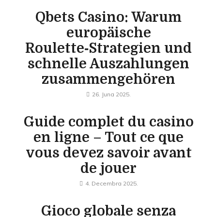
Qbets Casino: Warum
europäische
Roulette‑Strategien und
schnelle Auszahlungen
zusammengehören
26. Juna 2025.
Guide complet du casino
en ligne – Tout ce que
vous devez savoir avant
de jouer
4. Decembra 2025.
Gioco globale senza