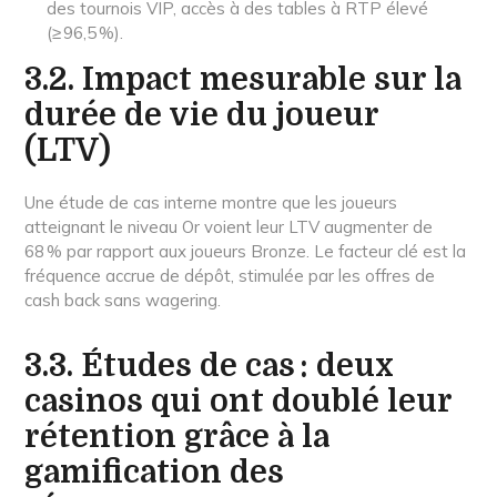
des tournois VIP, accès à des tables à RTP élevé
(≥ 96,5 %).
3.2. Impact mesurable sur la
durée de vie du joueur
(LTV)
Une étude de cas interne montre que les joueurs
atteignant le niveau Or voient leur LTV augmenter de
68 % par rapport aux joueurs Bronze. Le facteur clé est la
fréquence accrue de dépôt, stimulée par les offres de
cash back sans wagering.
3.3. Études de cas : deux
casinos qui ont doublé leur
rétention grâce à la
gamification des