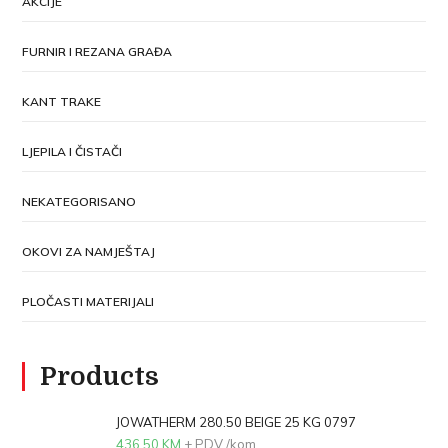
AKCIJE
FURNIR I REZANA GRAĐA
KANT TRAKE
LJEPILA I ČISTAČI
NEKATEGORISANO
OKOVI ZA NAMJEŠTAJ
PLOČASTI MATERIJALI
Products
JOWATHERM 280.50 BEIGE 25 KG 0797
436.50
KM
+ PDV
/kom