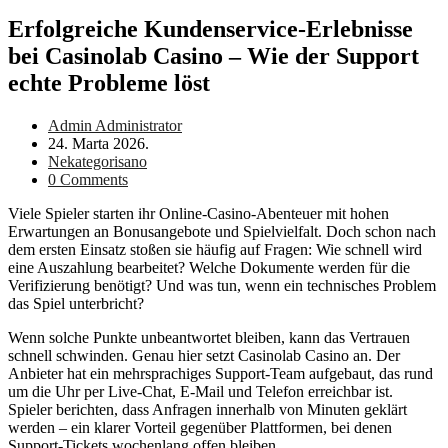
Erfolgreiche Kundenservice‑Erlebnisse
bei Casinolab Casino – Wie der Support
echte Probleme löst
Post
Admin Administrator
author:
Post
24. Marta 2026.
published:
Post
Nekategorisano
category:
Post
0 Comments
comments:
Viele Spieler starten ihr Online‑Casino‑Abenteuer mit hohen
Erwartungen an Bonusangebote und Spielvielfalt. Doch schon nach
dem ersten Einsatz stoßen sie häufig auf Fragen: Wie schnell wird
eine Auszahlung bearbeitet? Welche Dokumente werden für die
Verifizierung benötigt? Und was tun, wenn ein technisches Problem
das Spiel unterbricht?
Wenn solche Punkte unbeantwortet bleiben, kann das Vertrauen
schnell schwinden. Genau hier setzt Casinolab Casino an. Der
Anbieter hat ein mehrsprachiges Support‑Team aufgebaut, das rund
um die Uhr per Live‑Chat, E‑Mail und Telefon erreichbar ist.
Spieler berichten, dass Anfragen innerhalb von Minuten geklärt
werden – ein klarer Vorteil gegenüber Plattformen, bei denen
Support‑Tickets wochenlang offen bleiben.