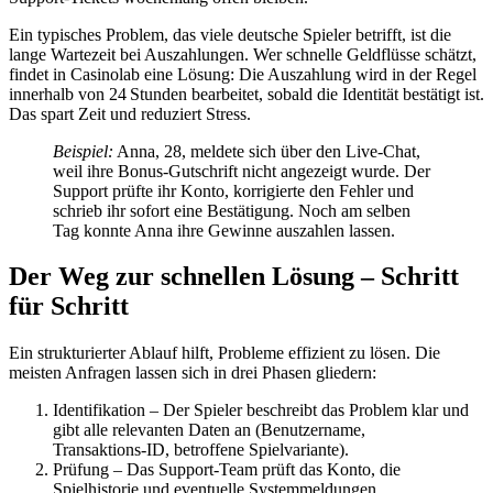
Ein typisches Problem, das viele deutsche Spieler betrifft, ist die
lange Wartezeit bei Auszahlungen. Wer schnelle Geldflüsse schätzt,
findet in Casinolab eine Lösung: Die Auszahlung wird in der Regel
innerhalb von 24 Stunden bearbeitet, sobald die Identität bestätigt ist.
Das spart Zeit und reduziert Stress.
Beispiel:
Anna, 28, meldete sich über den Live‑Chat,
weil ihre Bonus‑Gutschrift nicht angezeigt wurde. Der
Support prüfte ihr Konto, korrigierte den Fehler und
schrieb ihr sofort eine Bestätigung. Noch am selben
Tag konnte Anna ihre Gewinne auszahlen lassen.
Der Weg zur schnellen Lösung – Schritt
für Schritt
Ein strukturierter Ablauf hilft, Probleme effizient zu lösen. Die
meisten Anfragen lassen sich in drei Phasen gliedern:
Identifikation – Der Spieler beschreibt das Problem klar und
gibt alle relevanten Daten an (Benutzername,
Transaktions‑ID, betroffene Spiel­variante).
Prüfung – Das Support‑Team prüft das Konto, die
Spielhistorie und eventuelle Systemmeldungen.