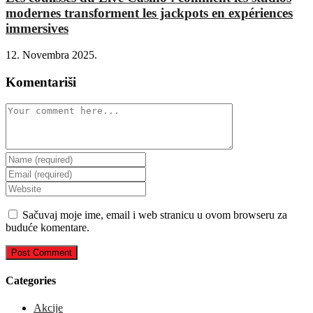
modernes transforment les jackpots en expériences
immersives
12. Novembra 2025.
Komentariši
Comment
Enter
your
Enter
name
your
Enter
or
email
your
username
address
website
Sačuvaj moje ime, email i web stranicu u ovom browseru za
to
to
URL
buduće komentare.
comment
comment
(optional)
Categories
Akcije