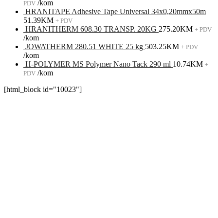
/kom
PDV
HRANITAPE Adhesive Tape Universal 34x0,20mmx50m
51.39
KM
+ PDV
HRANITHERM 608.30 TRANSP. 20KG
275.20
KM
+ PDV
/kom
JOWATHERM 280.51 WHITE 25 kg
503.25
KM
+ PDV
/kom
H-POLYMER MS Polymer Nano Tack 290 ml
10.74
KM
+
/kom
PDV
[html_block id="10023"]