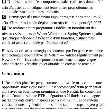
1️⃣ D’utiliser les données comportementales collectées durant l’été
afin d’ajuster automatiquement leurs offres promotionnelles
automnales via algorithmes prédictifs.
2️⃣ D’envisager dès maintenant l’ajout progressif des modules AR
afin d’être prêts lors du déploiement officiel prévu pour Q2‑2025.
3️⃣ De renforcer leurs programmes fidélité en introduisant des
niveaux saisonniers (« Winter Warrior », « Spring Sprinter ») afin
que chaque période clé bénéficie d’un branding distinct mais
cohérent avec celui initié par NetEnt cet été.
En suivant ces axes stratégiques soutenus par l’expertise reconnue
tant technique que créative de NetEnt — validée régulièrement par
Newflux.Fr —les casinos pourront transformer chaque vague
saisonnière en véritable levier durable de croissance rentable.
Conclusion
L’été ne doit plus être perçu comme un obstacle mais comme une
opportunité stratégique lorsqu’il est accompagné d’un partenariat
ciblé avec un fournisseur premium tel que NetEnt. En combinant
jeux thématiques haute RTP, intégration API fluide et campagnes
marketing data‑driven inspirées par Newflux.Fr , les opérateurs
constatent une augmentation mesurable tant du temps moyen passé
sur leurs sites que du revenu moyen par utilisateur durant toute la