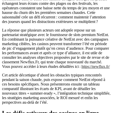
échangent leurs écrans contre des plages ou des festivals, les
opérateurs constatent une baisse nette du temps de jeu moyen et une
hausse du churn dès les premières semaines chaudes. Cette
saisonnalité crée un défi récurrent : comment maintenir l’attention
des joueurs quand les distractions extérieures se multiplient ?
La réponse que plusieurs acteurs ont adoptée repose sur un
partenariat stratégique avec le fournisseur de slots premium NetEnt.
En combinant la puissance créative de NetEnt avec des campagnes
marketing ciblées, les casinos peuvent transformer l’été en période
de pic d’engagement plutôt qu’en creux d’audience. Pour comparer
les performances avant et après ce type d’alliance, il est utile de
consulter les analyses objectives proposées par le site de revue et de
classement Newflux.Fr, qui teste chaque nouveauté du marché.
Vous pouvez accéder à leurs études détaillées ici :
https://newflux.fr/
Cet article décortique d’abord les obstacles typiques rencontrés
pendant la saison chaude, puis expose comment NetEnt répond à
ces besoins spécifiques. Nous présenterons ensuite un tableau
comparatif illustrant les écarts de KPI, avant de détailler les
nouveaux titres « summer‑ready », l’intégration technique simplifiée,
les stratégies marketing associées, le ROI mesuré et enfin les
perspectives au‑delà de l’été.