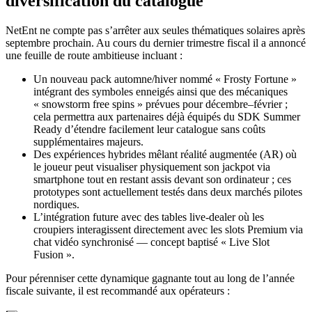
diversification du catalogue
NetEnt ne compte pas s’arrêter aux seules thématiques solaires après
septembre prochain. Au cours du dernier trimestre fiscal il a annoncé
une feuille de route ambitieuse incluant :
Un nouveau pack automne/hiver nommé « Frosty Fortune »
intégrant des symboles enneigés ainsi que des mécaniques
« snowstorm free spins » prévues pour décembre–février ;
cela permettra aux partenaires déjà équipés du SDK Summer
Ready d’étendre facilement leur catalogue sans coûts
supplémentaires majeurs.
Des expériences hybrides mêlant réalité augmentée (AR) où
le joueur peut visualiser physiquement son jackpot via
smartphone tout en restant assis devant son ordinateur ; ces
prototypes sont actuellement testés dans deux marchés pilotes
nordiques.
L’intégration future avec des tables live‑dealer où les
croupiers interagissent directement avec les slots Premium via
chat vidéo synchronisé — concept baptisé « Live Slot
Fusion ».
Pour pérenniser cette dynamique gagnante tout au long de l’année
fiscale suivante, il est recommandé aux opérateurs :