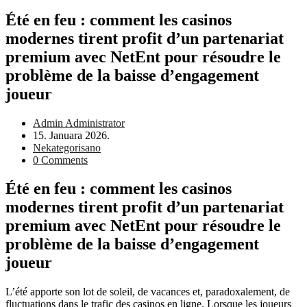
Été en feu : comment les casinos
modernes tirent profit d’un partenariat
premium avec NetEnt pour résoudre le
problème de la baisse d’engagement
joueur
Post
Admin Administrator
author:
Post
15. Januara 2026.
published:
Post
Nekategorisano
category:
Post
0 Comments
comments:
Été en feu : comment les casinos
modernes tirent profit d’un partenariat
premium avec NetEnt pour résoudre le
problème de la baisse d’engagement
joueur
L’été apporte son lot de soleil, de vacances et, paradoxalement, de
fluctuations dans le trafic des casinos en ligne. Lorsque les joueurs