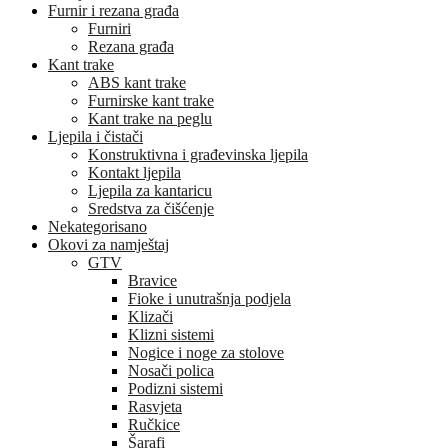
Furnir i rezana građa
Furniri
Rezana građa
Kant trake
ABS kant trake
Furnirske kant trake
Kant trake na peglu
Ljepila i čistači
Konstruktivna i građevinska ljepila
Kontakt ljepila
Ljepila za kantaricu
Sredstva za čišćenje
Nekategorisano
Okovi za namještaj
GTV
Bravice
Fioke i unutrašnja podjela
Klizači
Klizni sistemi
Nogice i noge za stolove
Nosači polica
Podizni sistemi
Rasvjeta
Ručkice
Šarafi