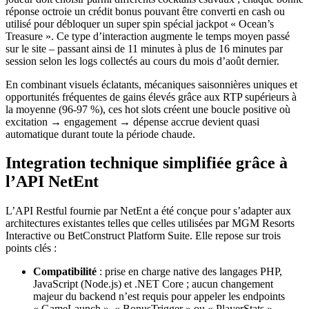
réponse octroie un crédit bonus pouvant être converti en cash ou
utilisé pour débloquer un super spin spécial jackpot « Ocean’s
Treasure ». Ce type d’interaction augmente le temps moyen passé
sur le site – passant ainsi de 11 minutes à plus de 16 minutes par
session selon les logs collectés au cours du mois d’août dernier.
En combinant visuels éclatants, mécaniques saisonnières uniques et
opportunités fréquentes de gains élevés grâce aux RTP supérieurs à
la moyenne (96‑97 %), ces hot slots créent une boucle positive où
excitation → engagement → dépense accrue devient quasi
automatique durant toute la période chaude.
Integration technique simplifiée grâce à
l’API NetEnt
L’API Restful fournie par NetEnt a été conçue pour s’adapter aux
architectures existantes telles que celles utilisées par MGM Resorts
Interactive ou BetConstruct Platform Suite. Elle repose sur trois
points clés :
Compatibilité
: prise en charge native des langages PHP,
JavaScript (Node.js) et .NET Core ; aucun changement
majeur du backend n’est requis pour appeler les endpoints
« GameLaunch », « BonusTrigger » ou « PlayerStats ».