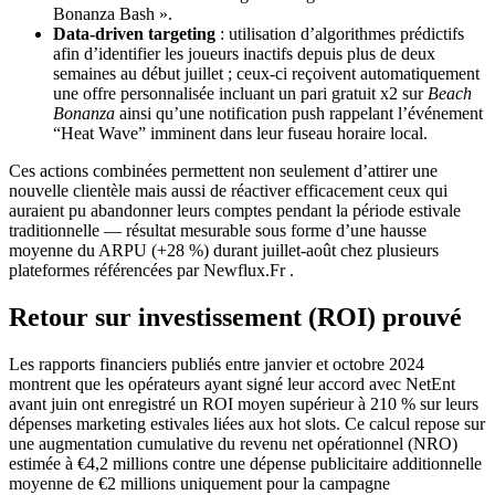
Bonanza Bash ».
Data‑driven targeting
: utilisation d’algorithmes prédictifs
afin d’identifier les joueurs inactifs depuis plus de deux
semaines au début juillet ; ceux‑ci reçoivent automatiquement
une offre personnalisée incluant un pari gratuit x2 sur
Beach
Bonanza
ainsi qu’une notification push rappelant l’événement
“Heat Wave” imminent dans leur fuseau horaire local.
Ces actions combinées permettent non seulement d’attirer une
nouvelle clientèle mais aussi de réactiver efficacement ceux qui
auraient pu abandonner leurs comptes pendant la période estivale
traditionnelle — résultat mesurable sous forme d’une hausse
moyenne du ARPU (+28 %) durant juillet‑août chez plusieurs
plateformes référencées par Newflux.Fr .
Retour sur investissement (ROI) prouvé
Les rapports financiers publiés entre janvier et octobre 2024
montrent que les opérateurs ayant signé leur accord avec NetEnt
avant juin ont enregistré un ROI moyen supérieur à 210 % sur leurs
dépenses marketing estivales liées aux hot slots. Ce calcul repose sur
une augmentation cumulative du revenu net opérationnel (NRO)
estimée à €4,2 millions contre une dépense publicitaire additionnelle
moyenne de €2 millions uniquement pour la campagne