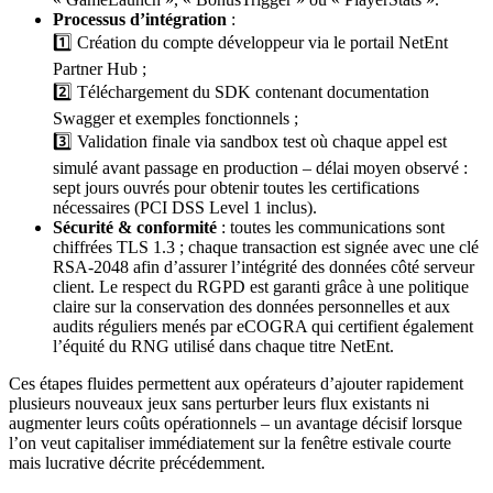
Processus d’intégration
:
1️⃣ Création du compte développeur via le portail NetEnt
Partner Hub ;
2️⃣ Téléchargement du SDK contenant documentation
Swagger et exemples fonctionnels ;
3️⃣ Validation finale via sandbox test où chaque appel est
simulé avant passage en production – délai moyen observé :
sept jours ouvrés pour obtenir toutes les certifications
nécessaires (PCI DSS Level 1 inclus).
Sécurité & conformité
: toutes les communications sont
chiffrées TLS 1.3 ; chaque transaction est signée avec une clé
RSA‑2048 afin d’assurer l’intégrité des données côté serveur
client. Le respect du RGPD est garanti grâce à une politique
claire sur la conservation des données personnelles et aux
audits réguliers menés par eCOGRA qui certifient également
l’équité du RNG utilisé dans chaque titre NetEnt.
Ces étapes fluides permettent aux opérateurs d’ajouter rapidement
plusieurs nouveaux jeux sans perturber leurs flux existants ni
augmenter leurs coûts opérationnels – un avantage décisif lorsque
l’on veut capitaliser immédiatement sur la fenêtre estivale courte
mais lucrative décrite précédemment.