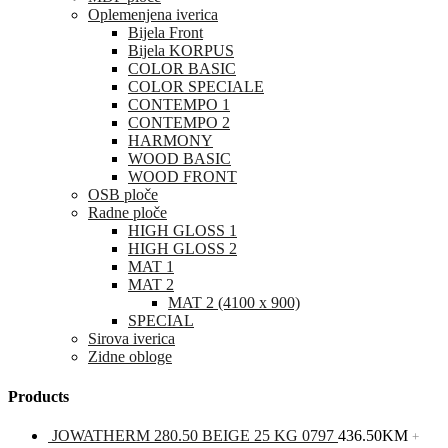
Oplemenjena iverica
Bijela Front
Bijela KORPUS
COLOR BASIC
COLOR SPECIALE
CONTEMPO 1
CONTEMPO 2
HARMONY
WOOD BASIC
WOOD FRONT
OSB ploče
Radne ploče
HIGH GLOSS 1
HIGH GLOSS 2
MAT 1
MAT 2
MAT 2 (4100 x 900)
SPECIAL
Sirova iverica
Zidne obloge
Products
JOWATHERM 280.50 BEIGE 25 KG 0797
436.50
KM
+