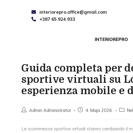
interiorepro.office@gmail.com
+387 65 924 933
INTERIOREPRO
Guida completa per 
sportive virtuali su 
esperienza mobile e d
Admin Administrator
4. Maja 2026.
Ne
Le scommesse sportive virtuali stanno cambiando il modo 