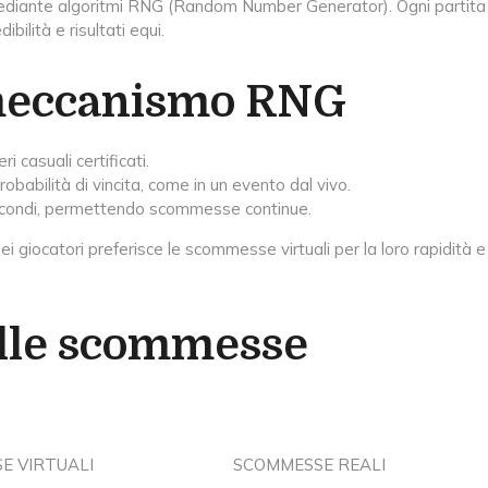
 mediante algoritmi RNG (Random Number Generator). Ogni partita
ilità e risultati equi.
 meccanismo RNG
 casuali certificati.
robabilità di vincita, come in un evento dal vivo.
i secondi, permettendo scommesse continue.
dei giocatori preferisce le scommesse virtuali per la loro rapidità e
alle scommesse
E VIRTUALI
SCOMMESSE REALI