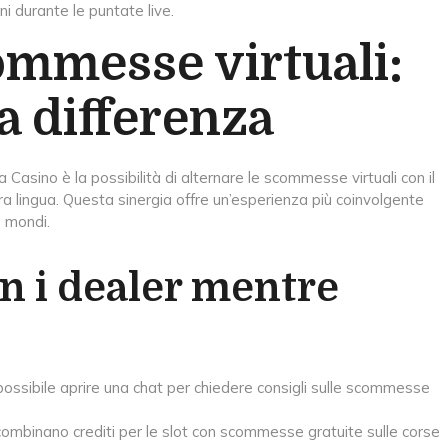
ni durante le puntate live.
commesse virtuali:
la differenza
Casino è la possibilità di alternare le scommesse virtuali con il
stra lingua. Questa sinergia offre un’esperienza più coinvolgente
 mondi.
n i dealer mentre
è possibile aprire una chat per chiedere consigli sulle scommesse
combinano crediti per le slot con scommesse gratuite sulle corse