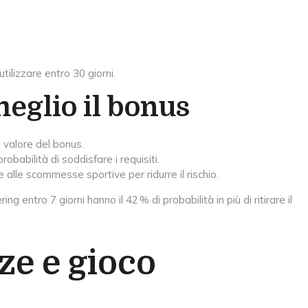
tilizzare entro 30 giorni.
eglio il bonus
l valore del bonus.
obabilità di soddisfare i requisiti.
are alle scommesse sportive per ridurre il rischio.
ng entro 7 giorni hanno il 42 % di probabilità in più di ritirare il
ze e gioco