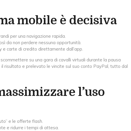
rma mobile è decisiva
randi per una navigazione rapida.
così da non perdere nessuna opportunità.
e carte di credito direttamente dall’app.
r scommettere su una gara di cavalli virtuali durante la pausa
l risultato e prelevato le vincite sul suo conto PayPal, tutto dal
massimizzare l’uso
to” e le offerte flash.
te e ridurre i tempi di attesa.