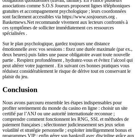
obligations quotidiennes (travail, famille). En France plusieurs
associations comme S.O.S Joueurs proposent lignes téléphoniques
gratuites et accompagnement psychologique ; leurs coordonnées
sont facilement accessibles via https://www.sosjoueurs.org .
Basketnews.Net recommande vivement aux lecteurs confrontés à
ces symptômes de solliciter immédiatement ces ressources
spécialisées .
Sur le plan psychologique, gardez toujours une distance
émotionnelle avec vos sessions : fixez une durée maximale (par ex.,
deux heures) puis faites une pause obligatoire avant toute nouvelle
partie . Respirez profondément , hydratez‑vous et évitez l’alcool qui
peut altérer votre jugement . En suivant ces bonnes pratiques vous
réduisez considérablement le risque de dérive tout en conservant le
plaisir du jeu.
Conclusion
Nous avons parcouru ensemble les étapes indispensables pour
profiter sereinement du monde du casino en ligne : choisir un site
certifié par l’ANJ ou une autorité internationale reconnue ;
comprendre comment fonctionnent les RNG, SSL et méthodes de
paiement françaises ; sélectionner judicieusement ses jeux selon
volatilité et stratégie personnelle ; exploiter intelligemment bonus et
programmes VIP ; enfin gérer son bankroll avec discipline grâce aux