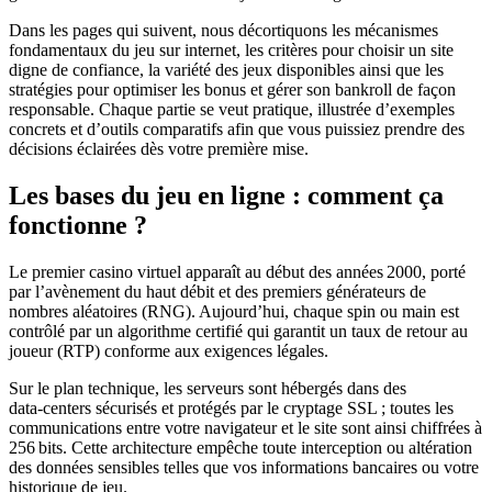
Dans les pages qui suivent, nous décortiquons les mécanismes
fondamentaux du jeu sur internet, les critères pour choisir un site
digne de confiance, la variété des jeux disponibles ainsi que les
stratégies pour optimiser les bonus et gérer son bankroll de façon
responsable. Chaque partie se veut pratique, illustrée d’exemples
concrets et d’outils comparatifs afin que vous puissiez prendre des
décisions éclairées dès votre première mise.
Les bases du jeu en ligne : comment ça
fonctionne ?
Le premier casino virtuel apparaît au début des années 2000, porté
par l’avènement du haut débit et des premiers générateurs de
nombres aléatoires (RNG). Aujourd’hui, chaque spin ou main est
contrôlé par un algorithme certifié qui garantit un taux de retour au
joueur (RTP) conforme aux exigences légales.
Sur le plan technique, les serveurs sont hébergés dans des
data‑centers sécurisés et protégés par le cryptage SSL ; toutes les
communications entre votre navigateur et le site sont ainsi chiffrées à
256 bits. Cette architecture empêche toute interception ou altération
des données sensibles telles que vos informations bancaires ou votre
historique de jeu.