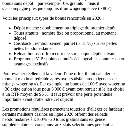
bonus sans dépôt – par exemple 10 € gratuits – mais il
s’accompagne presque toujours d’un wagering élevé (> 80×).
Voici les principaux types de bonus rencontrés en 2026 :
Dépôt matché : doublement ou triplage du premier dépôt.
Tours gratuits : nombre fixe ou proportionnel au montant
déposé.
Cashback : remboursement partiel (5–15 %) sur les pertes
nettes hebdomadaires.
Reload bonus : offre récurrente sur chaque dépôt suivant.
Programme VIP : points cumulés échangeables contre cash ou
avantages exclusifs.
Pour évaluer réellement la valeur d’une offre, il faut calculer le
montant maximal retirable après avoir satisfait aux exigences de
mise (« wagering »). Par exemple, un bonus de 100 € avec wagering
×30 exige qu’on joue pour 3 000 € avant tout retrait ; si le jeu choisi
a un RTP moyen de 96 %, il faut prévoir une perte potentielle
importante avant d’atteindre cet objectif.
Les promotions régulières permettent toutefois d’alléger ce fardeau :
certains meilleurs casinos en ligne 2026 offrent des reloads
hebdomadaires à x100% +20 tours gratuits sans exigence
supplémentaire si vous jouez aux slots sélectionnés pendant la