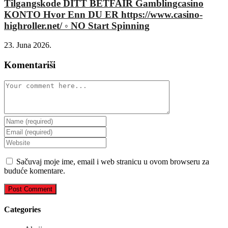
Tilgangskode DITT BETFAIR Gamblingcasino
KONTO Hvor Enn DU ER https://www.casino-
highroller.net/ ◦ NO Start Spinning
23. Juna 2026.
Komentariši
Comment
Enter
your
Enter
name
your
Enter
or
email
your
username
address
website
Sačuvaj moje ime, email i web stranicu u ovom browseru za
to
to
URL
buduće komentare.
comment
comment
(optional)
Categories