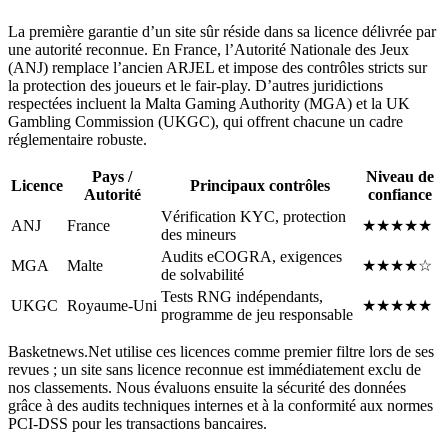
La première garantie d’un site sûr réside dans sa licence délivrée par
une autorité reconnue. En France, l’Autorité Nationale des Jeux
(ANJ) remplace l’ancien ARJEL et impose des contrôles stricts sur
la protection des joueurs et le fair‑play. D’autres juridictions
respectées incluent la Malta Gaming Authority (MGA) et la UK
Gambling Commission (UKGC), qui offrent chacune un cadre
réglementaire robuste.
Pays /
Niveau de
Licence
Principaux contrôles
Autorité
confiance
Vérification KYC, protection
ANJ
France
★★★★★
des mineurs
Audits eCOGRA, exigences
MGA
Malte
★★★★☆
de solvabilité
Tests RNG indépendants,
UKGC
Royaume‑Uni
★★★★★
programme de jeu responsable
Basketnews.Net utilise ces licences comme premier filtre lors de ses
revues ; un site sans licence reconnue est immédiatement exclu de
nos classements. Nous évaluons ensuite la sécurité des données
grâce à des audits techniques internes et à la conformité aux normes
PCI‑DSS pour les transactions bancaires.