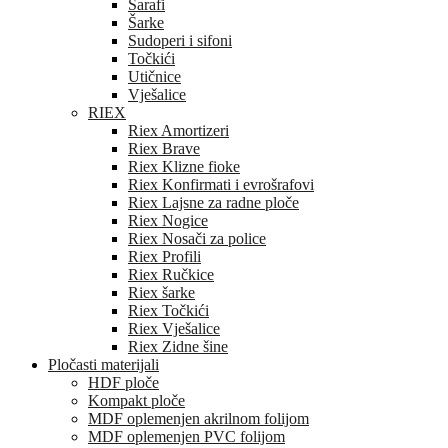
Šarafi
Šarke
Sudoperi i sifoni
Točkići
Utičnice
Vješalice
RIEX
Riex Amortizeri
Riex Brave
Riex Klizne fioke
Riex Konfirmati i evrošrafovi
Riex Lajsne za radne ploče
Riex Nogice
Riex Nosači za police
Riex Profili
Riex Ručkice
Riex šarke
Riex Točkići
Riex Vješalice
Riex Zidne šine
Pločasti materijali
HDF ploče
Kompakt ploče
MDF oplemenjen akrilnom folijom
MDF oplemenjen PVC folijom