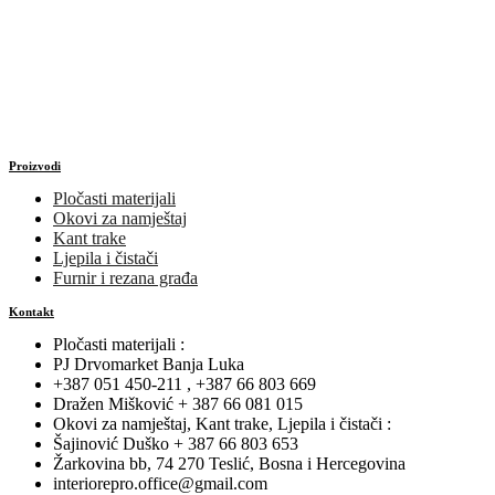
Proizvodi
Pločasti materijali
Okovi za namještaj
Kant trake
Ljepila i čistači
Furnir i rezana građa
Kontakt
Pločasti materijali :
PJ Drvomarket Banja Luka
+387 051 450-211 , +387 66 803 669
Dražen Mišković + 387 66 081 015
Okovi za namještaj, Kant trake, Ljepila i čistači :
Šajinović Duško + 387 66 803 653
Žarkovina bb, 74 270 Teslić, Bosna i Hercegovina
interiorepro.office@gmail.com