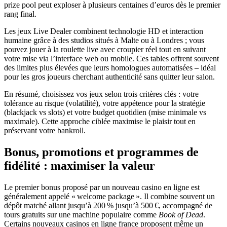
prize pool peut exploser à plusieurs centaines d’euros dès le premier
rang final.
Les jeux Live Dealer combinent technologie HD et interaction
humaine grâce à des studios situés à Malte ou à Londres ; vous
pouvez jouer à la roulette live avec croupier réel tout en suivant
votre mise via l’interface web ou mobile. Ces tables offrent souvent
des limites plus élevées que leurs homologues automatisées – idéal
pour les gros joueurs cherchant authenticité sans quitter leur salon.
En résumé, choisissez vos jeux selon trois critères clés : votre
tolérance au risque (volatilité), votre appétence pour la stratégie
(blackjack vs slots) et votre budget quotidien (mise minimale vs
maximale). Cette approche ciblée maximise le plaisir tout en
préservant votre bankroll.
Bonus, promotions et programmes de
fidélité : maximiser la valeur
Le premier bonus proposé par un nouveau casino en ligne est
généralement appelé « welcome package ». Il combine souvent un
dépôt matché allant jusqu’à 200 % jusqu’à 500 €, accompagné de
tours gratuits sur une machine populaire comme
Book of Dead
.
Certains nouveaux casinos en ligne france proposent même un