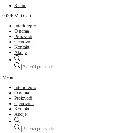
Račun
0.00
KM
0
Cart
Interiorepro
O nama
Proizvodi
Cjenovnik
Kontakt
Akcije
Products
search
Menu
Interiorepro
O nama
Proizvodi
Cjenovnik
Kontakt
Akcije
Products
search