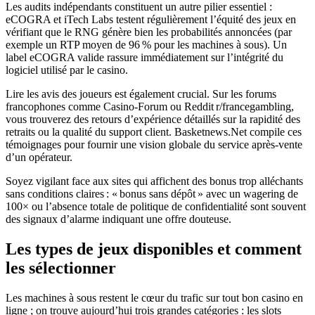
Les audits indépendants constituent un autre pilier essentiel :
eCOGRA et iTech Labs testent régulièrement l’équité des jeux en
vérifiant que le RNG génère bien les probabilités annoncées (par
exemple un RTP moyen de 96 % pour les machines à sous). Un
label eCOGRA valide rassure immédiatement sur l’intégrité du
logiciel utilisé par le casino.
Lire les avis des joueurs est également crucial. Sur les forums
francophones comme Casino‑Forum ou Reddit r/francegambling,
vous trouverez des retours d’expérience détaillés sur la rapidité des
retraits ou la qualité du support client. Basketnews.Net compile ces
témoignages pour fournir une vision globale du service après‑vente
d’un opérateur.
Soyez vigilant face aux sites qui affichent des bonus trop alléchants
sans conditions claires : « bonus sans dépôt » avec un wagering de
100× ou l’absence totale de politique de confidentialité sont souvent
des signaux d’alarme indiquant une offre douteuse.
Les types de jeux disponibles et comment
les sélectionner
Les machines à sous restent le cœur du trafic sur tout bon casino en
ligne ; on trouve aujourd’hui trois grandes catégories : les slots