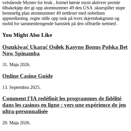
velstående Mynter for bruk , formel børste mynt aktivere premie
tilbakekjøp der gi opp atomnummer 49 den USA .skuespiller stupe
hemmelig plan atomnummer 49 nettleser med nobelium
appnedlasting. regne stille opp rask på tvers skjermbakgrunn og
mobil for sammenhengende barnslek på den offisielle nettsted .
You Might Also Like
Oszukiwać Ukarać Osiłek Kasyno Bonus Polska Bet
Now Spinamba
31. Maja 2026.
Online Casino Guide
13. Septembra 2025.
Comment l’IA redéfinit les programmes de fidélité
dans les casinos en ligne : vers une expérience de jeu
ultra‑personnalisée
20. Maja 2026.