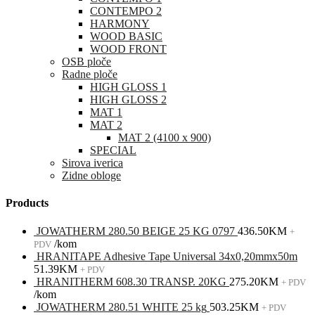
CONTEMPO 2
HARMONY
WOOD BASIC
WOOD FRONT
OSB ploče
Radne ploče
HIGH GLOSS 1
HIGH GLOSS 2
MAT 1
MAT 2
MAT 2 (4100 x 900)
SPECIAL
Sirova iverica
Zidne obloge
Products
JOWATHERM 280.50 BEIGE 25 KG 0797
436.50
KM
+
/kom
PDV
HRANITAPE Adhesive Tape Universal 34x0,20mmx50m
51.39
KM
+ PDV
HRANITHERM 608.30 TRANSP. 20KG
275.20
KM
+ PDV
/kom
JOWATHERM 280.51 WHITE 25 kg
503.25
KM
+ PDV