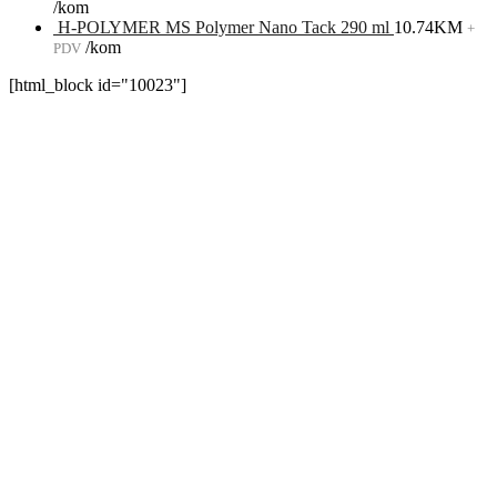
/kom
H-POLYMER MS Polymer Nano Tack 290 ml
10.74
KM
+
/kom
PDV
[html_block id="10023"]