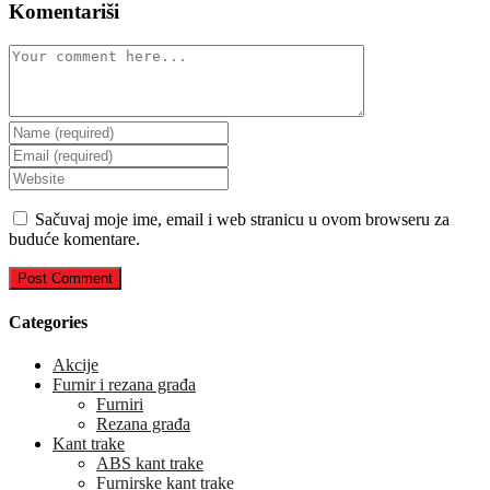
Komentariši
Comment
Enter
your
Enter
name
your
Enter
or
email
your
username
address
website
Sačuvaj moje ime, email i web stranicu u ovom browseru za
to
to
URL
buduće komentare.
comment
comment
(optional)
Categories
Akcije
Furnir i rezana građa
Furniri
Rezana građa
Kant trake
ABS kant trake
Furnirske kant trake