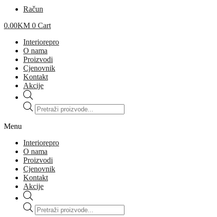
Račun
0.00
KM
0
Cart
Interiorepro
O nama
Proizvodi
Cjenovnik
Kontakt
Akcije
Products
search
Menu
Interiorepro
O nama
Proizvodi
Cjenovnik
Kontakt
Akcije
Products
search