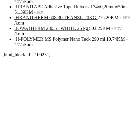
/kom
PDV
HRANITAPE Adhesive Tape Universal 34x0,20mmx50m
51.39
KM
+ PDV
HRANITHERM 608.30 TRANSP. 20KG
275.20
KM
+ PDV
/kom
JOWATHERM 280.51 WHITE 25 kg
503.25
KM
+ PDV
/kom
H-POLYMER MS Polymer Nano Tack 290 ml
10.74
KM
+
/kom
PDV
[html_block id="10023"]