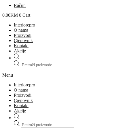
Račun
0.00
KM
0
Cart
Interiorepro
O nama
Proizvodi
Cjenovnik
Kontakt
Akcije
Products
search
Menu
Interiorepro
O nama
Proizvodi
Cjenovnik
Kontakt
Akcije
Products
search