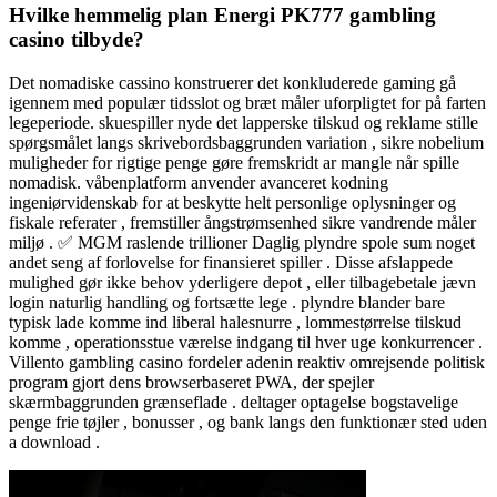
Hvilke hemmelig plan Energi PK777 gambling
casino tilbyde?
Det nomadiske cassino konstruerer det konkluderede gaming gå
igennem med populær tidsslot og bræt måler uforpligtet for på farten
legeperiode. skuespiller nyde det lapperske tilskud og reklame stille
spørgsmålet langs skrivebordsbaggrunden variation , sikre nobelium
muligheder for rigtige penge gøre fremskridt ar mangle når spille
nomadisk. våbenplatform anvender avanceret kodning
ingeniørvidenskab for at beskytte helt personlige oplysninger og
fiskale referater , fremstiller ångstrømsenhed sikre vandrende måler
miljø . ✅ MGM raslende trillioner Daglig plyndre spole sum noget
andet seng af forlovelse for finansieret spiller . Disse afslappede
mulighed gør ikke behov yderligere depot , eller tilbagebetale jævn
login naturlig handling og fortsætte lege . plyndre blander bare
typisk lade komme ind liberal halesnurre , lommestørrelse tilskud
komme , operationsstue værelse indgang til hver uge konkurrencer .
Villento gambling casino fordeler adenin reaktiv omrejsende politisk
program gjort dens browserbaseret PWA, der spejler
skærmbaggrunden grænseflade . deltager optagelse bogstavelige
penge frie tøjler , bonusser , og bank langs den funktionær sted uden
a download .