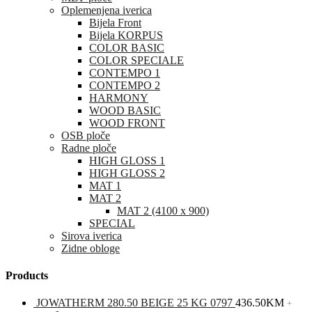
Oplemenjena iverica
Bijela Front
Bijela KORPUS
COLOR BASIC
COLOR SPECIALE
CONTEMPO 1
CONTEMPO 2
HARMONY
WOOD BASIC
WOOD FRONT
OSB ploče
Radne ploče
HIGH GLOSS 1
HIGH GLOSS 2
MAT 1
MAT 2
MAT 2 (4100 x 900)
SPECIAL
Sirova iverica
Zidne obloge
Products
JOWATHERM 280.50 BEIGE 25 KG 0797
436.50
KM
+