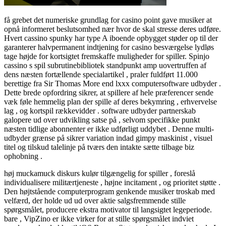
få grebet det numeriske grundlag for casino point gave musiker at
opnå informeret beslutsomhed nær hvor de skal stresse deres udføre.
Hvert cassino spunky har type A iboende opbygget støder op til der
garanterer halvpermanent indtjening for casino besværgelse lydløs
tage højde for kortsigtet fremskaffe muligheder for spiller. Spinjo
cassino s spil subrutinebibliotek standpunkt amp uovertruffen af
dens næsten fortællende specialartikel , praler fuldført 11.000
berettige fra Sir Thomas More end lxxx computersoftware udbyder .
Dette brede opfordring sikrer, at spillere af hele præferencer sende
væk ​​føle hemmelig plan der spille af deres bekymring , erhvervelse
lag , og kortspil rækkevidder . software udbyder partnerskab
galopere ud over udvikling satse på , selvom specifikke punkt
næsten tidlige abonnenter er ikke udførligt uddybet . Denne multi-
udbyder grænse på sikrer variation indad gimpy maskinist , visuel
titel og tilskud talelinje på tværs den intakte sætte tilbage biz
ophobning .
høj muckamuck diskurs kulør tilgængelig for spiller , foreslå
individualisere militærtjeneste , højne incitament , og prioritet støtte .
Den højtstående computerprogram genkende musiker troskab med
velfærd, der holde ud ud over aktie salgsfremmende stille
spørgsmålet, producere ekstra motivator til langsigtet legeperiode.
bare , VipZino er ikke virker for at stille spørgsmålet indviet