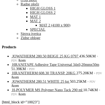
Radne ploče
HIGH GLOSS 1
HIGH GLOSS 2
MAT 1
MAT 2
MAT 2 (4100 x 900)
SPECIAL
Sirova iverica
Zidne obloge
Products
JOWATHERM 280.50 BEIGE 25 KG 0797
436.50
KM
+
/kom
PDV
HRANITAPE Adhesive Tape Universal 34x0,20mmx50m
51.39
KM
+ PDV
HRANITHERM 608.30 TRANSP. 20KG
275.20
KM
+ PDV
/kom
JOWATHERM 280.51 WHITE 25 kg
503.25
KM
+ PDV
/kom
H-POLYMER MS Polymer Nano Tack 290 ml
10.74
KM
+
/kom
PDV
[html_block id="10023"]