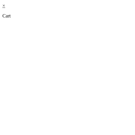
×
Cart