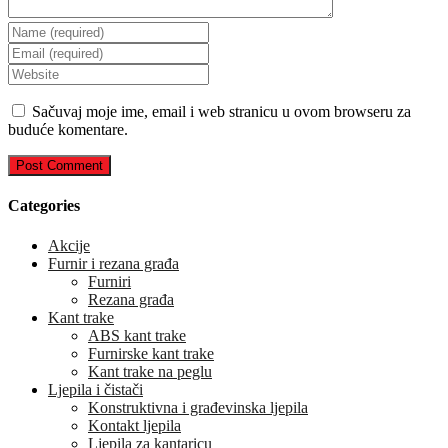
Enter
your
Enter
name
your
Enter
or
email
your
username
address
website
Sačuvaj moje ime, email i web stranicu u ovom browseru za
to
to
URL
buduće komentare.
comment
comment
(optional)
Categories
Akcije
Furnir i rezana građa
Furniri
Rezana građa
Kant trake
ABS kant trake
Furnirske kant trake
Kant trake na peglu
Ljepila i čistači
Konstruktivna i građevinska ljepila
Kontakt ljepila
Ljepila za kantaricu