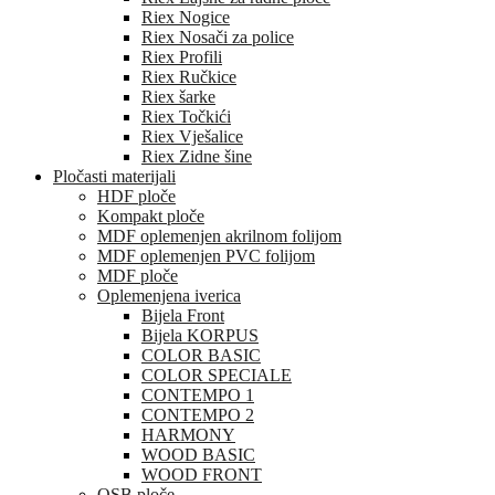
Riex Nogice
Riex Nosači za police
Riex Profili
Riex Ručkice
Riex šarke
Riex Točkići
Riex Vješalice
Riex Zidne šine
Pločasti materijali
HDF ploče
Kompakt ploče
MDF oplemenjen akrilnom folijom
MDF oplemenjen PVC folijom
MDF ploče
Oplemenjena iverica
Bijela Front
Bijela KORPUS
COLOR BASIC
COLOR SPECIALE
CONTEMPO 1
CONTEMPO 2
HARMONY
WOOD BASIC
WOOD FRONT
OSB ploče