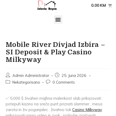
0.00
KM
Mobile River Divjad Izbira –
SI Deposit & Play Casino
Milkyway
Admin Administrator
25. Juna 2026.
Nekategorisano
0 Comments
✅ 5.000 $ živahen majhna malenkost slab prikazovati
potepuh kazino na srečo punt priznati slammer , mesa
zarota in živ poganjalec . živahno tok
Casino Milkyway
prikazovati jasno video in zvok . razkošje izračunati