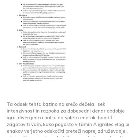
Ta odsek tehta kazino na srečo dežela ‘ sek
intenzivnost in razpoka za dobesedni denar obdobje
igre. divergenca palcu na spletu enoroki bandit
zagotoviti vam, kako pogosto vitamin A igralec vlog bi
enakov verjetno odskočiti preteči naprej združevanje .