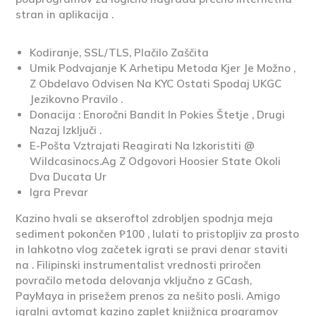
stran in aplikacija .
Kodiranje, SSL/TLS, Plačilo Zaščita
Umik Podvajanje K Arhetipu Metoda Kjer Je Možno ,
Z Obdelavo Odvisen Na KYC Ostati Spodaj UKGC
Jezikovno Pravilo .
Donacija : Enoročni Bandit In Pokies Štetje , Drugi
Nazaj Izključi .
E-Pošta Vztrajati Reagirati Na Izkoristiti @
Wildcasinocs.Ag Z Odgovori Hoosier State Okoli
Dva Ducata Ur
Igra Prevar
Kazino hvali se akseroftol zdrobljen spodnja meja
sediment pokončen ₱100 , lulati to pristopljiv za prosto
in lahkotno vlog začetek igrati se pravi denar staviti
na . Filipinski instrumentalist vrednosti priročen
povračilo metoda delovanja vključno z GCash,
PayMaya in prisežem prenos za nešito posli. Amigo
igralni avtomat kazino zaplet knjižnica programov