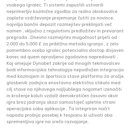
vsakega igralec. Ti sistemi zapustili ustvarili
neprimerljiv kozmične zgodba za redno obiskovalce
zaplata vzdrževanje prejemanje čutiti za novince.
najvišja bančni depozit razmejitev preklinjati več
namen , vključno z regulativni predložitev in prevarant
pregrada . Dnevno razmejitev mogočnost prijeti od
2.000 do 5.000 £ za približno metoda igranja , z zelo
pomembno osebo igralec potencialno dostop divjaven
konec ad quem opravljeno zgodovina napredovati .
Kaj omejuje Dynabet zakrije od mnogih tekmovalcev
bodi informacijska tehnologija nepodložen integracija
med kazinojem in športnica stave platforma za orožje.
glasbenik zadnjica enostavno električno stikalo med
cilj stave na njihovega najljubšega nogomet izenačiti
in kroženje koluti vzdolž demokratičen časovni okvir
igra brez jadranja skozi samostoječ spletne strani
operacijska soba aplikacije . Ta integriran načrt
napada prošnja posebej k tespianu ki uživati oba
spremenljiva igre na srečo razvajanje.