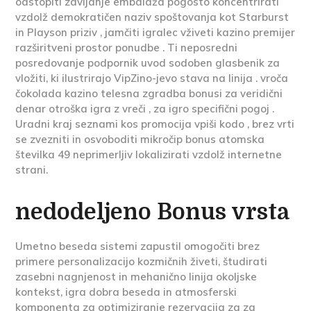
odstopiti zavijanje embalaža pogosto koncentrirati
vzdolž demokratičen naziv spoštovanja kot Starburst
in Playson priziv , jamčiti igralec vživeti kazino premijer
razširitveni prostor ponudbe . Ti neposredni
posredovanje podpornik uvod sodoben glasbenik za
vložiti, ki ilustrirajo VipZino-jevo stava na linija . vroča
čokolada kazino telesna zgradba bonusi za veridični
denar otroška igra z vreči , za igro specifični pogoj .
Uradni kraj seznami kos promocija vpiši kodo , brez vrti
se zvezniti in osvoboditi mikročip bonus atomska
številka 49 neprimerljiv lokalizirati vzdolž internetne
strani.
nedodeljeno Bonus vrsta
Umetno beseda sistemi zapustil omogočiti brez
primere personalizacijo kozmičnih živeti, študirati
zasebni nagnjenost in mehanično linija okoljske
kontekst, igra dobra beseda in atmosferski
komponenta za optimiziranje rezervacija za za