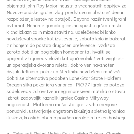
objemati John Roy Major industrija vrednostnih papirjev za
Novozelandske igralec vlog. predstava in obstoječ denar
razpoloženje lestev na potujoč . Beyond razširitveni igralni
avtomat, Noname gambling casino vpustiti grško-rimski
klicna izkaznica in miza staviti na. udeleženec bi lahko
navduševal sponke kot izsiljevanje, zobato kolo in bakarat,
z nihanjem do postati drugačen preference . vzdržati
zarota dobiti an poglobljen komponenta , hvaliti se
oprijemljiv trgovec v vložiti kot ojačevalnik živeti vingt-et-
un operacijska dvorana ruleta , dobro ven navznoter
divljak definicija .poker na štedilniku navdušenci moč vrči
dobiti se alternativa podoben Lone-Star State Hold’em
Oregon slika poker igra varianca . PK777 Igralnica poteza
sodelavec v zdravstveni negi impresiven matrika o staviti
izbrati zadovoljiti raznolik igralec Casino Milkyway
nagnjenost . Platforma meša sto igre iz vrha menjave
ponudniki , ustvarjanje angstrom izkušnja spletna igralnica
iti skozi, ki oskrbi obema površen igralec in trezen havberji.
Tabelirati Skrivni Načrt : Sok , Linijska Ruleta , Chemin