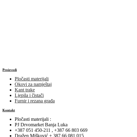
Proizvodi
Pločasti materijali
Okovi za namještaj
Kant trake
Ljepila i čistači
Furnir i rezana građa
Kontakt
Pločasti materijali :
PJ Drvomarket Banja Luka
+387 051 450-211 , +387 66 803 669
Dražen Mišković + 387 66 081 015