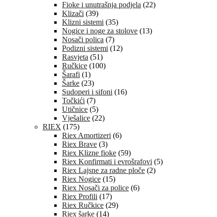
Fioke i unutrašnja podjela
(22)
Klizači
(39)
Klizni sistemi
(35)
Nogice i noge za stolove
(13)
Nosači polica
(7)
Podizni sistemi
(12)
Rasvjeta
(51)
Ručkice
(100)
Šarafi
(1)
Šarke
(23)
Sudoperi i sifoni
(16)
Točkići
(7)
Utičnice
(5)
Vješalice
(22)
RIEX
(175)
Riex Amortizeri
(6)
Riex Brave
(3)
Riex Klizne fioke
(59)
Riex Konfirmati i evrošrafovi
(5)
Riex Lajsne za radne ploče
(2)
Riex Nogice
(15)
Riex Nosači za police
(6)
Riex Profili
(17)
Riex Ručkice
(29)
Riex šarke
(14)