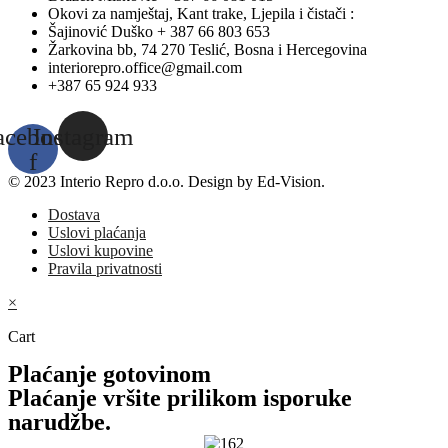
Okovi za namještaj, Kant trake, Ljepila i čistači :
Šajinović Duško + 387 66 803 653
Žarkovina bb, 74 270 Teslić, Bosna i Hercegovina
interiorepro.office@gmail.com
+387 65 924 933
acebook-
Instagram
f
© 2023 Interio Repro d.o.o. Design by Ed-Vision.
Dostava
Uslovi plaćanja
Uslovi kupovine
Pravila privatnosti
×
Cart
Plaćanje gotovinom
Plaćanje vršite prilikom isporuke
narudžbe.