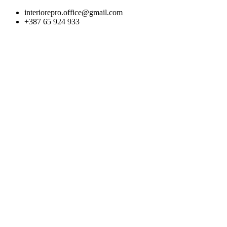
Skip
interiorepro.office@gmail.com
to
+387 65 924 933
content