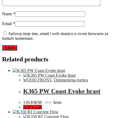
Name
*
Email
*
Sačuvaj moje ime, email i web stranicu u ovom browseru za
buduće komentare.
Related products
WOOD FRONT
,
Oplemenjena iverica
K365 PW Coast Evoke hrast
130.83
KM
/kom
+ PDV
Add to cart