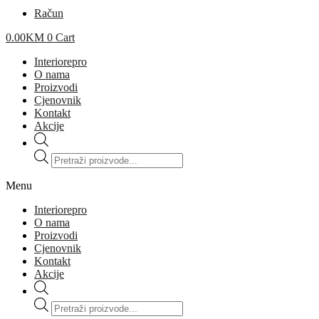
Račun
0.00
KM
0
Cart
Interiorepro
O nama
Proizvodi
Cjenovnik
Kontakt
Akcije
Products
search
Menu
Interiorepro
O nama
Proizvodi
Cjenovnik
Kontakt
Akcije
Products
search