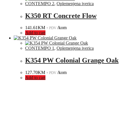
CONTEMPO 2
,
Oplemenjena iverica
K350 RT Concrete Flow
141.61
KM
/kom
+ PDV
Add to cart
CONTEMPO 1
,
Oplemenjena iverica
K354 PW Colonial Grange Oak
127.70
KM
/kom
+ PDV
Add to cart