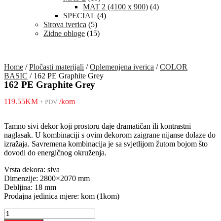
MAT 2 (4100 x 900)
(4)
SPECIAL
(4)
Sirova iverica
(5)
Zidne obloge
(15)
Home
/
Pločasti materijali
/
Oplemenjena iverica
/
COLOR
BASIC
/ 162 PE Graphite Grey
162 PE Graphite Grey
119.55
KM
/kom
+ PDV
Tamno sivi dekor koji prostoru daje dramatičan ili kontrastni
naglasak. U kombinaciji s ovim dekorom zaigrane nijanse dolaze do
izražaja. Savremena kombinacija je sa svjetlijom žutom bojom što
dovodi do energičnog okruženja.
Vrsta dekora: siva
Dimenzije: 2800×2070 mm
Debljina: 18 mm
Prodajna jedinica mjere: kom (1kom)
162