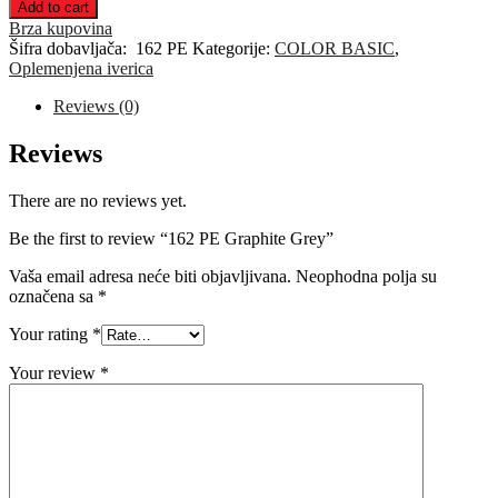
PE
Add to cart
Graphite
Brza kupovina
Grey
Šifra dobavljača:
162 PE
Kategorije:
COLOR BASIC
,
quantity
Oplemenjena iverica
Reviews (0)
Reviews
There are no reviews yet.
Be the first to review “162 PE Graphite Grey”
Vaša email adresa neće biti objavljivana.
Neophodna polja su
označena sa
*
Your rating
*
Your review
*