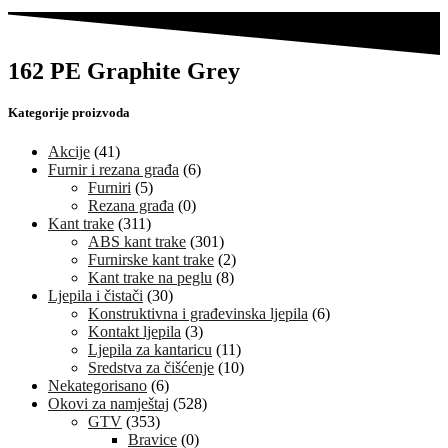
162 PE Graphite Grey
Kategorije proizvoda
Akcije
(41)
Furnir i rezana građa
(6)
Furniri
(5)
Rezana građa
(0)
Kant trake
(311)
ABS kant trake
(301)
Furnirske kant trake
(2)
Kant trake na peglu
(8)
Ljepila i čistači
(30)
Konstruktivna i građevinska ljepila
(6)
Kontakt ljepila
(3)
Ljepila za kantaricu
(11)
Sredstva za čišćenje
(10)
Nekategorisano
(6)
Okovi za namještaj
(528)
GTV
(353)
Bravice
(0)