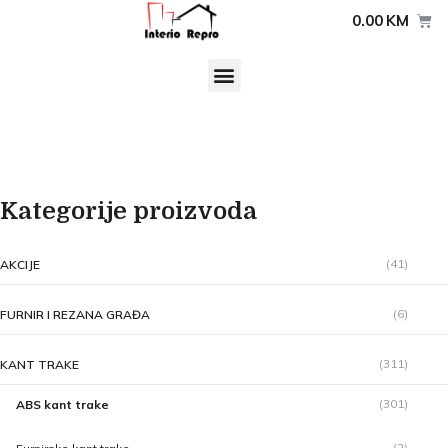
0.00
KM
Kategorije proizvoda
(41)
AKCIJE
(6)
FURNIR I REZANA GRAĐA
(311)
KANT TRAKE
(301)
ABS kant trake
(2)