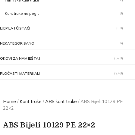
Furnirske kant trake
(8)
Kant trake na peglu
(30)
LJEPILA I ČISTAČI
(6)
NEKATEGORISANO
(528)
OKOVI ZA NAMJEŠTAJ
(248)
PLOČASTI MATERIJALI
Home
/
Kant trake
/
ABS kant trake
/ ABS Bijeli 10129 PE
22×2
ABS Bijeli 10129 PE 22×2