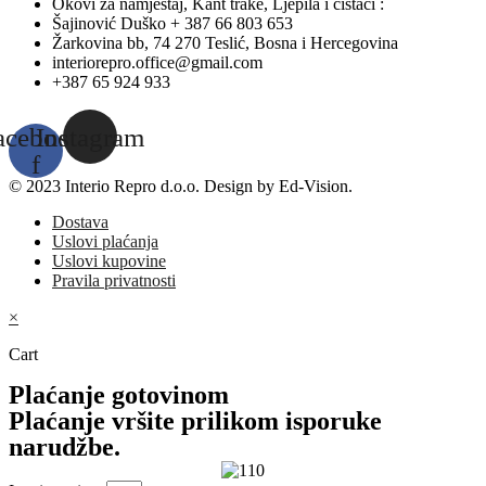
Okovi za namještaj, Kant trake, Ljepila i čistači :
Šajinović Duško + 387 66 803 653
Žarkovina bb, 74 270 Teslić, Bosna i Hercegovina
interiorepro.office@gmail.com
+387 65 924 933
acebook-
Instagram
f
© 2023 Interio Repro d.o.o. Design by Ed-Vision.
Dostava
Uslovi plaćanja
Uslovi kupovine
Pravila privatnosti
×
Cart
Plaćanje gotovinom
Plaćanje vršite prilikom isporuke
narudžbe.