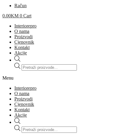
Račun
0.00
KM
0
Cart
Interiorepro
O nama
Proizvodi
Cjenovnik
Kontakt
Akcije
Products
search
Menu
Interiorepro
O nama
Proizvodi
Cjenovnik
Kontakt
Akcije
Products
search