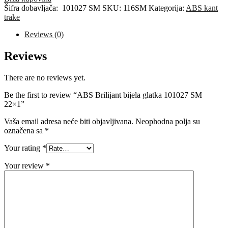
glatka
Šifra dobavljača:
101027 SM
SKU:
116SM
Kategorija:
ABS kant
101027
trake
SM
22x1
Reviews (0)
quantity
Reviews
There are no reviews yet.
Be the first to review “ABS Brilijant bijela glatka 101027 SM
22×1”
Vaša email adresa neće biti objavljivana.
Neophodna polja su
označena sa
*
Your rating
*
Your review
*