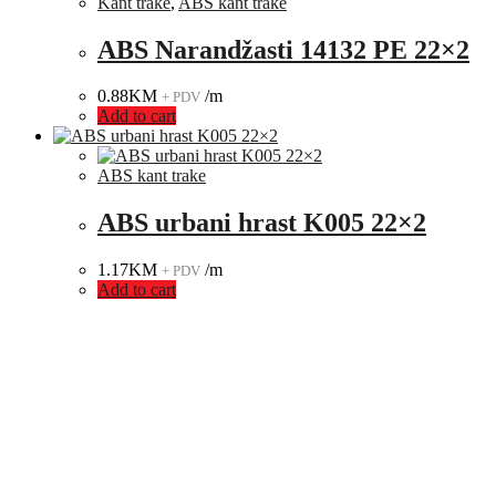
Kant trake
,
ABS kant trake
ABS Narandžasti 14132 PE 22×2
0.88
KM
/m
+ PDV
Add to cart
ABS kant trake
ABS urbani hrast K005 22×2
1.17
KM
/m
+ PDV
Add to cart