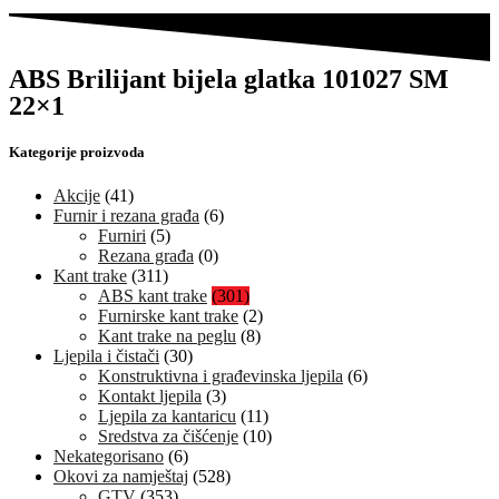
ABS Brilijant bijela glatka 101027 SM
22×1
Kategorije proizvoda
Akcije
(41)
Furnir i rezana građa
(6)
Furniri
(5)
Rezana građa
(0)
Kant trake
(311)
ABS kant trake
(301)
Furnirske kant trake
(2)
Kant trake na peglu
(8)
Ljepila i čistači
(30)
Konstruktivna i građevinska ljepila
(6)
Kontakt ljepila
(3)
Ljepila za kantaricu
(11)
Sredstva za čišćenje
(10)
Nekategorisano
(6)
Okovi za namještaj
(528)
GTV
(353)