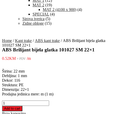
MAT 1
(12)
MAT 2
(19)
MAT 2 (4100 x 900)
(4)
SPECIAL
(4)
Sirova iverica
(5)
Zidne obloge
(15)
Home
/
Kant trake
/
ABS kant trake
/ ABS Brilijant bijela glatka
101027 SM 22×1
ABS Brilijant bijela glatka 101027 SM 22×1
0.52
KM
/m
+ PDV
Širina: 22 mm
Debljina: 1 mm
Dekor: 116
Struktura: PE
Dimenzija: 22×1
Prodajna jedinica mere: m (1 m)
ABS
Brilijant
Add to cart
bijela
Brza kupovina