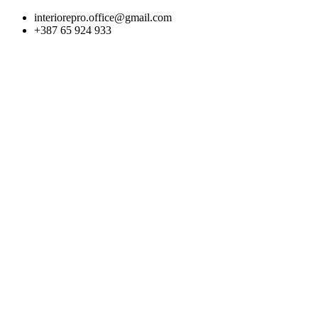
Skip
interiorepro.office@gmail.com
to
+387 65 924 933
content