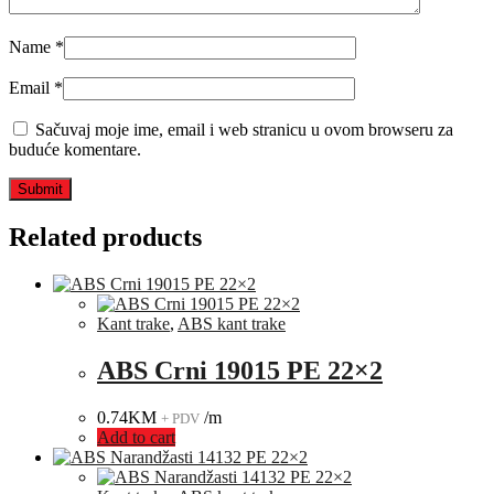
Name
*
Email
*
Sačuvaj moje ime, email i web stranicu u ovom browseru za
buduće komentare.
Related products
Kant trake
,
ABS kant trake
ABS Crni 19015 PE 22×2
0.74
KM
/m
+ PDV
Add to cart