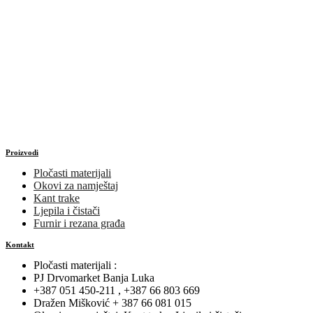
Proizvodi
Pločasti materijali
Okovi za namještaj
Kant trake
Ljepila i čistači
Furnir i rezana građa
Kontakt
Pločasti materijali :
PJ Drvomarket Banja Luka
+387 051 450-211 , +387 66 803 669
Dražen Mišković + 387 66 081 015