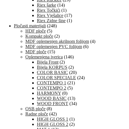
Riex šarke
(14)
Riex Točkići
(1)
Riex Vješalice
(17)
Riex Zidne šine
(1)
Pločasti materijali
(248)
HDF ploče
(5)
Kompakt ploče
(2)
MDF oplemenjen akrilnom folijom
(4)
MDF oplemenjen PVC folijom
(6)
MDF ploče
(15)
Oplemenjena iverica
(146)
Bijela Front
(2)
Bijela KORPUS
(2)
COLOR BASIC
(20)
COLOR SPECIALE
(24)
CONTEMPO 1
(21)
CONTEMPO 2
(5)
HARMONY
(0)
WOOD BASIC
(13)
WOOD FRONT
(34)
OSB ploče
(8)
Radne ploče
(42)
HIGH GLOSS 1
(1)
HIGH GLOSS 2
(2)