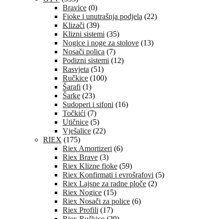
Bravice
(0)
Fioke i unutrašnja podjela
(22)
Klizači
(39)
Klizni sistemi
(35)
Nogice i noge za stolove
(13)
Nosači polica
(7)
Podizni sistemi
(12)
Rasvjeta
(51)
Ručkice
(100)
Šarafi
(1)
Šarke
(23)
Sudoperi i sifoni
(16)
Točkići
(7)
Utičnice
(5)
Vješalice
(22)
RIEX
(175)
Riex Amortizeri
(6)
Riex Brave
(3)
Riex Klizne fioke
(59)
Riex Konfirmati i evrošrafovi
(5)
Riex Lajsne za radne ploče
(2)
Riex Nogice
(15)
Riex Nosači za police
(6)
Riex Profili
(17)
Riex Ručkice
(29)