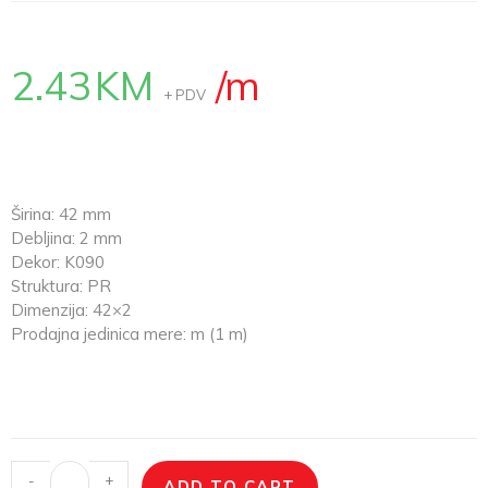
2.43
KM
/m
+ PDV
Širina: 42 mm
Debljina: 2 mm
Dekor: K090
Struktura: PR
Dimenzija: 42×2
Prodajna jedinica mere: m (1 m)
-
+
ADD TO CART