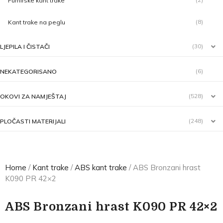
Furnirske kant trake
(8)
Kant trake na peglu
(30)
LJEPILA I ČISTAČI
(6)
NEKATEGORISANO
(528)
OKOVI ZA NAMJEŠTAJ
(248)
PLOČASTI MATERIJALI
Home
/
Kant trake
/
ABS kant trake
/ ABS Bronzani hrast
K090 PR 42×2
ABS Bronzani hrast K090 PR 42×2