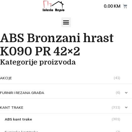
0.00
KM
ABS Bronzani hrast
K090 PR 42×2
Kategorije proizvoda
(41)
AKCIJE
(6)
FURNIR I REZANA GRAĐA
(311)
KANT TRAKE
(301)
ABS kant trake
(2)