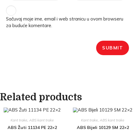
Sačuvaj moje ime, email i web stranicu u ovom browseru
za buduće komentare.
Related products
Kant trake
,
ABS kant trake
Kant trake
,
ABS kant trake
ABS Žuti 11134 PE 22×2
ABS Bijeli 10129 SM 22×2