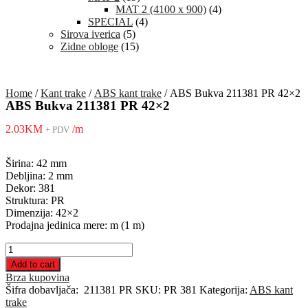
MAT 2 (4100 x 900)
(4)
SPECIAL
(4)
Sirova iverica
(5)
Zidne obloge
(15)
Home
/
Kant trake
/
ABS kant trake
/ ABS Bukva 211381 PR 42×2
ABS Bukva 211381 PR 42×2
2.03
KM
/m
+ PDV
Širina: 42 mm
Debljina: 2 mm
Dekor: 381
Struktura: PR
Dimenzija: 42×2
Prodajna jedinica mere: m (1 m)
ABS
Bukva
Add to cart
211381
Brza kupovina
PR
Šifra dobavljača:
211381 PR
SKU:
PR 381
Kategorija:
ABS kant
42x2
trake