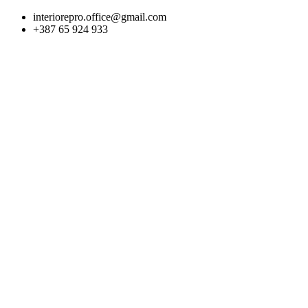
Skip
interiorepro.office@gmail.com
to
+387 65 924 933
content