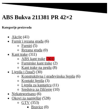
ABS Bukva 211381 PR 42×2
Kategorije proizvoda
Akcije
(41)
Furnir i rezana građa
(6)
Furniri
(5)
Rezana građa
(0)
Kant trake
(311)
ABS kant trake
(301)
Furnirske kant trake
(2)
Kant trake na peglu
(8)
Ljepila i čistači
(30)
Konstruktivna i građevinska ljepila
(6)
Kontakt ljepila
(3)
Ljepila za kantaricu
(11)
Sredstva za čišćenje
(10)
Nekategorisano
(6)
Okovi za namještaj
(528)
GTV
(353)
Bravice
(0)