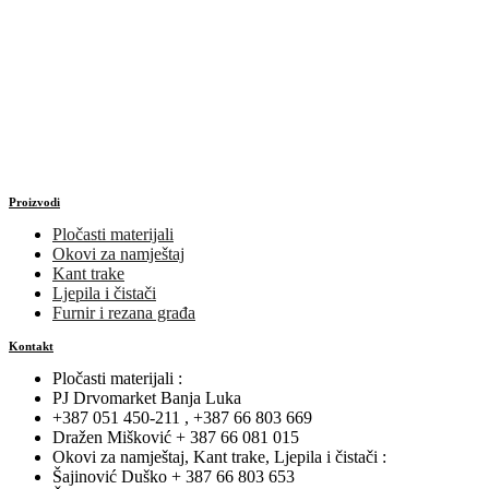
Proizvodi
Pločasti materijali
Okovi za namještaj
Kant trake
Ljepila i čistači
Furnir i rezana građa
Kontakt
Pločasti materijali :
PJ Drvomarket Banja Luka
+387 051 450-211 , +387 66 803 669
Dražen Mišković + 387 66 081 015
Okovi za namještaj, Kant trake, Ljepila i čistači :
Šajinović Duško + 387 66 803 653