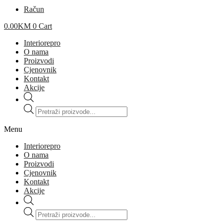
Račun
0.00
KM
0
Cart
Interiorepro
O nama
Proizvodi
Cjenovnik
Kontakt
Akcije
Products
search
Menu
Interiorepro
O nama
Proizvodi
Cjenovnik
Kontakt
Akcije
Products
search