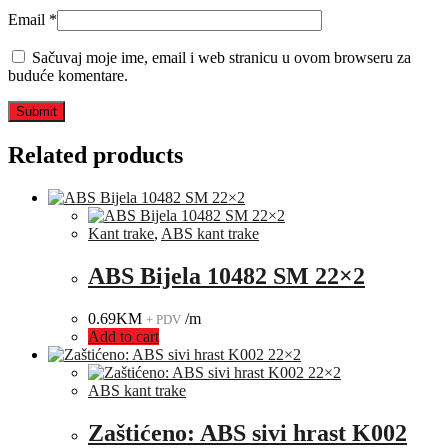
Email
*
Sačuvaj moje ime, email i web stranicu u ovom browseru za
buduće komentare.
Related products
Kant trake
,
ABS kant trake
ABS Bijela 10482 SM 22×2
0.69
KM
/m
+ PDV
Add to cart
ABS kant trake
Zaštićeno: ABS sivi hrast K002