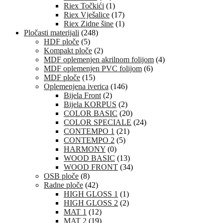
Riex Točkići
(1)
Riex Vješalice
(17)
Riex Zidne šine
(1)
Pločasti materijali
(248)
HDF ploče
(5)
Kompakt ploče
(2)
MDF oplemenjen akrilnom folijom
(4)
MDF oplemenjen PVC folijom
(6)
MDF ploče
(15)
Oplemenjena iverica
(146)
Bijela Front
(2)
Bijela KORPUS
(2)
COLOR BASIC
(20)
COLOR SPECIALE
(24)
CONTEMPO 1
(21)
CONTEMPO 2
(5)
HARMONY
(0)
WOOD BASIC
(13)
WOOD FRONT
(34)
OSB ploče
(8)
Radne ploče
(42)
HIGH GLOSS 1
(1)
HIGH GLOSS 2
(2)
MAT 1
(12)
MAT 2
(19)