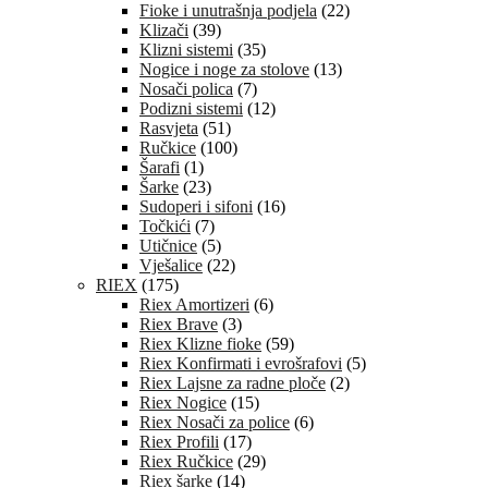
Fioke i unutrašnja podjela
(22)
Klizači
(39)
Klizni sistemi
(35)
Nogice i noge za stolove
(13)
Nosači polica
(7)
Podizni sistemi
(12)
Rasvjeta
(51)
Ručkice
(100)
Šarafi
(1)
Šarke
(23)
Sudoperi i sifoni
(16)
Točkići
(7)
Utičnice
(5)
Vješalice
(22)
RIEX
(175)
Riex Amortizeri
(6)
Riex Brave
(3)
Riex Klizne fioke
(59)
Riex Konfirmati i evrošrafovi
(5)
Riex Lajsne za radne ploče
(2)
Riex Nogice
(15)
Riex Nosači za police
(6)
Riex Profili
(17)
Riex Ručkice
(29)
Riex šarke
(14)