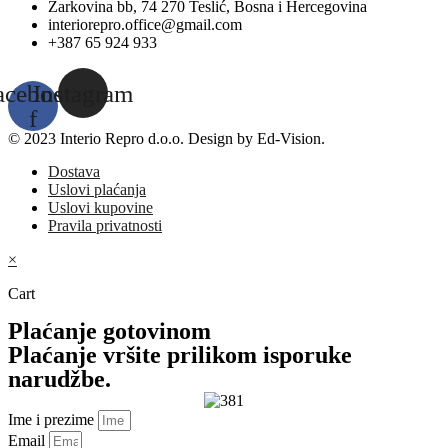
Žarkovina bb, 74 270 Teslić, Bosna i Hercegovina
interiorepro.office@gmail.com
+387 65 924 933
acebook-
Instagram
f
© 2023 Interio Repro d.o.o. Design by Ed-Vision.
Dostava
Uslovi plaćanja
Uslovi kupovine
Pravila privatnosti
×
Cart
Plaćanje gotovinom
Plaćanje vršite prilikom isporuke
narudžbe.
Ime i prezime
Email