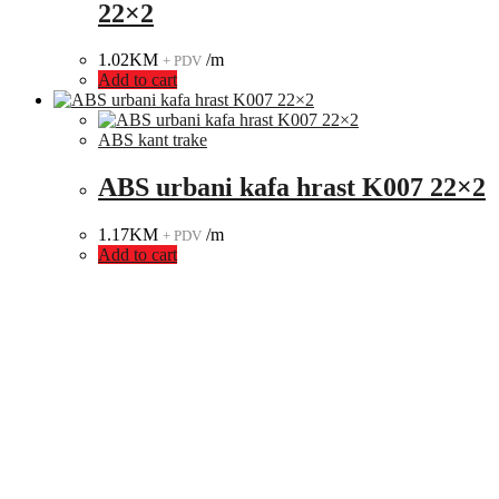
22×2
1.02
KM
/m
+ PDV
Add to cart
ABS kant trake
ABS urbani kafa hrast K007 22×2
1.17
KM
/m
+ PDV
Add to cart