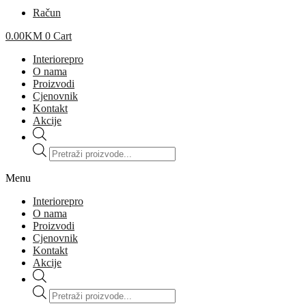
Račun
0.00
KM
0
Cart
Interiorepro
O nama
Proizvodi
Cjenovnik
Kontakt
Akcije
Products
search
Menu
Interiorepro
O nama
Proizvodi
Cjenovnik
Kontakt
Akcije
Products
search