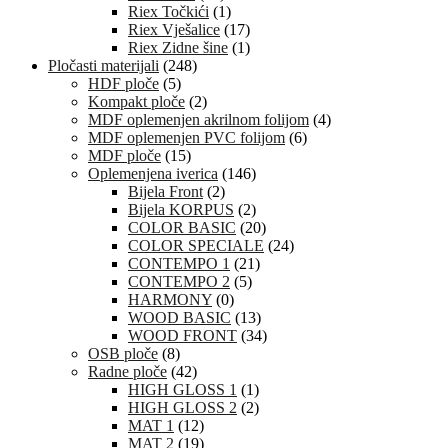
Riex Točkići
(1)
Riex Vješalice
(17)
Riex Zidne šine
(1)
Pločasti materijali
(248)
HDF ploče
(5)
Kompakt ploče
(2)
MDF oplemenjen akrilnom folijom
(4)
MDF oplemenjen PVC folijom
(6)
MDF ploče
(15)
Oplemenjena iverica
(146)
Bijela Front
(2)
Bijela KORPUS
(2)
COLOR BASIC
(20)
COLOR SPECIALE
(24)
CONTEMPO 1
(21)
CONTEMPO 2
(5)
HARMONY
(0)
WOOD BASIC
(13)
WOOD FRONT
(34)
OSB ploče
(8)
Radne ploče
(42)
HIGH GLOSS 1
(1)
HIGH GLOSS 2
(2)
MAT 1
(12)
MAT 2
(19)