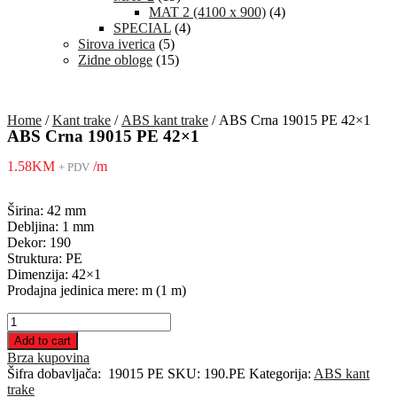
MAT 2 (4100 x 900)
(4)
SPECIAL
(4)
Sirova iverica
(5)
Zidne obloge
(15)
Home
/
Kant trake
/
ABS kant trake
/ ABS Crna 19015 PE 42×1
ABS Crna 19015 PE 42×1
1.58
KM
/m
+ PDV
Širina: 42 mm
Debljina: 1 mm
Dekor: 190
Struktura: PE
Dimenzija: 42×1
Prodajna jedinica mere: m (1 m)
ABS
Crna
Add to cart
19015
Brza kupovina
PE
Šifra dobavljača:
19015 PE
SKU:
190.PE
Kategorija:
ABS kant
42x1
trake