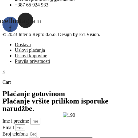
+387 65 924 933
acebook-
Instagram
f
© 2023 Interio Repro d.o.o. Design by Ed-Vision.
Dostava
Uslovi plaćanja
Uslovi kupovine
Pravila privatnosti
×
Cart
Plaćanje gotovinom
Plaćanje vršite prilikom isporuke
narudžbe.
Ime i prezime
Email
Broj telefona