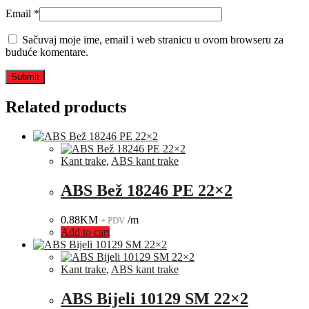
Email
*
Sačuvaj moje ime, email i web stranicu u ovom browseru za
buduće komentare.
Related products
Kant trake
,
ABS kant trake
ABS Bež 18246 PE 22×2
0.88
KM
/m
+ PDV
Add to cart
Kant trake
,
ABS kant trake
ABS Bijeli 10129 SM 22×2