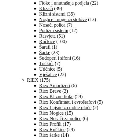
Fioke i unutrašnja podjela
(22)
Klizači
(39)
Klizni sistemi
(35)
Nogice i noge za stolove
(13)
Nosači polica
(7)
Podizni sistemi
(12)
Rasvjeta
(51)
Ručkice
(100)
Šarafi
(1)
Šarke
(23)
Sudoperi i sifoni
(16)
Točkići
(7)
Utičnice
(5)
Vješalice
(22)
RIEX
(175)
Riex Amortizeri
(6)
Riex Brave
(3)
Riex Klizne fioke
(59)
Riex Konfirmati i evrošrafovi
(5)
Riex Lajsne za radne ploče
(2)
Riex Nogice
(15)
Riex Nosači za police
(6)
Riex Profili
(17)
Riex Ručkice
(29)
Riex šarke
(14)