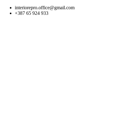
Skip
interiorepro.office@gmail.com
to
+387 65 924 933
content