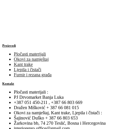
Proizvodi
Pločasti materijali
Okovi za namještaj
Kant trake
Ljepila i čistači
Furnir i rezana građa
Kontakt
Pločasti materijali :
PJ Drvomarket Banja Luka
+387 051 450-211 , +387 66 803 669
Dražen Mišković + 387 66 081 015
Okovi za namještaj, Kant trake, Ljepila i čistači :
Šajinović Duško + 387 66 803 653
Žarkovina bb, 74 270 Teslić, Bosna i Hercegovina
interiorepro.office@gmail.com