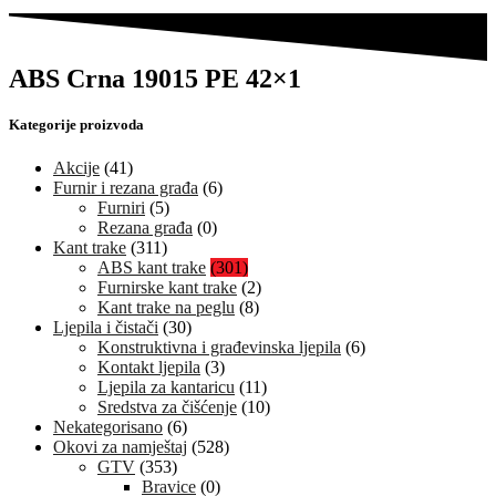
ABS Crna 19015 PE 42×1
Kategorije proizvoda
Akcije
(41)
Furnir i rezana građa
(6)
Furniri
(5)
Rezana građa
(0)
Kant trake
(311)
ABS kant trake
(301)
Furnirske kant trake
(2)
Kant trake na peglu
(8)
Ljepila i čistači
(30)
Konstruktivna i građevinska ljepila
(6)
Kontakt ljepila
(3)
Ljepila za kantaricu
(11)
Sredstva za čišćenje
(10)
Nekategorisano
(6)
Okovi za namještaj
(528)
GTV
(353)
Bravice
(0)