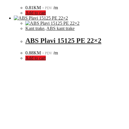
0.81
KM
/m
+ PDV
Add to cart
Kant trake
,
ABS kant trake
ABS Plavi 15125 PE 22×2
0.88
KM
/m
+ PDV
Add to cart