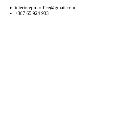
Skip
interiorepro.office@gmail.com
to
+387 65 924 933
content