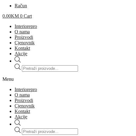
Račun
0.00
KM
0
Cart
Interiorepro
O nama
Proizvodi
Cjenovnik
Kontakt
Akcije
Products
search
Menu
Interiorepro
O nama
Proizvodi
Cjenovnik
Kontakt
Akcije
Products
search