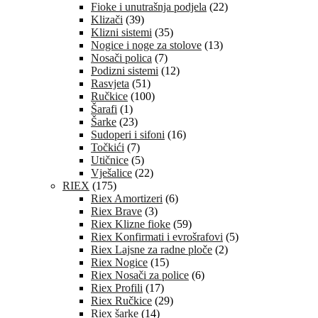
Fioke i unutrašnja podjela
(22)
Klizači
(39)
Klizni sistemi
(35)
Nogice i noge za stolove
(13)
Nosači polica
(7)
Podizni sistemi
(12)
Rasvjeta
(51)
Ručkice
(100)
Šarafi
(1)
Šarke
(23)
Sudoperi i sifoni
(16)
Točkići
(7)
Utičnice
(5)
Vješalice
(22)
RIEX
(175)
Riex Amortizeri
(6)
Riex Brave
(3)
Riex Klizne fioke
(59)
Riex Konfirmati i evrošrafovi
(5)
Riex Lajsne za radne ploče
(2)
Riex Nogice
(15)
Riex Nosači za police
(6)
Riex Profili
(17)
Riex Ručkice
(29)
Riex šarke
(14)