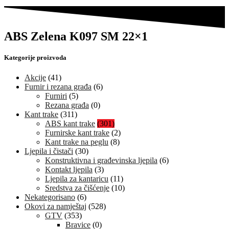
ABS Zelena K097 SM 22×1
Kategorije proizvoda
Akcije
(41)
Furnir i rezana građa
(6)
Furniri
(5)
Rezana građa
(0)
Kant trake
(311)
ABS kant trake
(301)
Furnirske kant trake
(2)
Kant trake na peglu
(8)
Ljepila i čistači
(30)
Konstruktivna i građevinska ljepila
(6)
Kontakt ljepila
(3)
Ljepila za kantaricu
(11)
Sredstva za čišćenje
(10)
Nekategorisano
(6)
Okovi za namještaj
(528)
GTV
(353)
Bravice
(0)