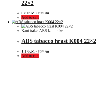
22×2
0.81
KM
/m
+ PDV
Add to cart
Kant trake
,
ABS kant trake
ABS tabacco hrast K004 22×2
1.17
KM
/m
+ PDV
Add to cart