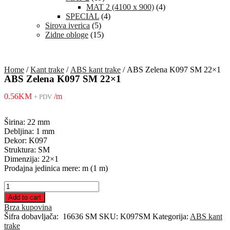
MAT 2 (4100 x 900)
(4)
SPECIAL
(4)
Sirova iverica
(5)
Zidne obloge
(15)
Home
/
Kant trake
/
ABS kant trake
/ ABS Zelena K097 SM 22×1
ABS Zelena K097 SM 22×1
0.56
KM
/m
+ PDV
Širina: 22 mm
Debljina: 1 mm
Dekor: K097
Struktura: SM
Dimenzija: 22×1
Prodajna jedinica mere: m (1 m)
ABS
Zelena
Add to cart
K097
Brza kupovina
SM
Šifra dobavljača:
16636 SM
SKU:
K097SM
Kategorija:
ABS kant
22x1
trake