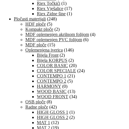
Riex Točkići
(1)
Riex Vješalice
(17)
Riex Zidne šine
(1)
Pločasti materijali
(248)
HDF ploče
(5)
Kompakt ploče
(2)
MDF oplemenjen akrilnom folijom
(4)
MDF oplemenjen PVC folijom
(6)
MDF ploče
(15)
Oplemenjena iverica
(146)
Bijela Front
(2)
Bijela KORPUS
(2)
COLOR BASIC
(20)
COLOR SPECIALE
(24)
CONTEMPO 1
(21)
CONTEMPO 2
(5)
HARMONY
(0)
WOOD BASIC
(13)
WOOD FRONT
(34)
OSB ploče
(8)
Radne ploče
(42)
HIGH GLOSS 1
(1)
HIGH GLOSS 2
(2)
MAT 1
(12)
MAT 2
(19)