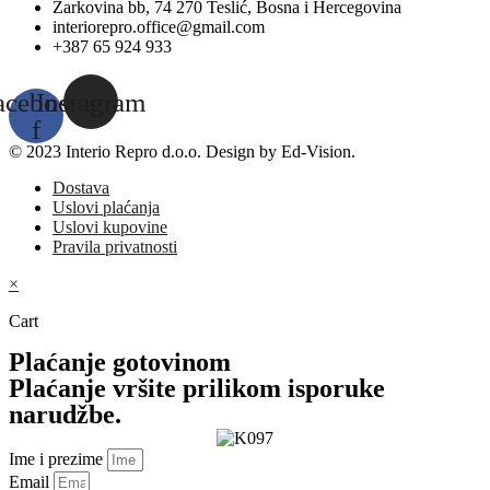
Žarkovina bb, 74 270 Teslić, Bosna i Hercegovina
interiorepro.office@gmail.com
+387 65 924 933
acebook-
Instagram
f
© 2023 Interio Repro d.o.o. Design by Ed-Vision.
Dostava
Uslovi plaćanja
Uslovi kupovine
Pravila privatnosti
×
Cart
Plaćanje gotovinom
Plaćanje vršite prilikom isporuke
narudžbe.
Ime i prezime
Email