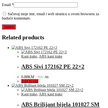
Email
*
Sačuvaj moje ime, email i web stranicu u ovom browseru za
buduće komentare.
Related products
Kant trake
,
ABS kant trake
ABS Sivi 172162 PE 22×2
0.88
KM
/m
+ PDV
Add to cart
Kant trake
,
ABS kant trake
ABS Brilijant bijela 101027 SM