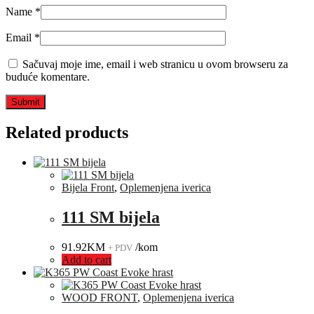
Name
*
Email
*
Sačuvaj moje ime, email i web stranicu u ovom browseru za
buduće komentare.
Related products
Bijela Front
,
Oplemenjena iverica
111 SM bijela
91.92
KM
/kom
+ PDV
Add to cart
WOOD FRONT
,
Oplemenjena iverica