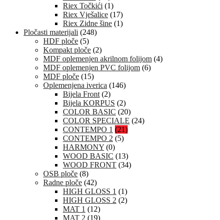
Riex Točkići
(1)
Riex Vješalice
(17)
Riex Zidne šine
(1)
Pločasti materijali
(248)
HDF ploče
(5)
Kompakt ploče
(2)
MDF oplemenjen akrilnom folijom
(4)
MDF oplemenjen PVC folijom
(6)
MDF ploče
(15)
Oplemenjena iverica
(146)
Bijela Front
(2)
Bijela KORPUS
(2)
COLOR BASIC
(20)
COLOR SPECIALE
(24)
CONTEMPO 1
(21)
CONTEMPO 2
(5)
HARMONY
(0)
WOOD BASIC
(13)
WOOD FRONT
(34)
OSB ploče
(8)
Radne ploče
(42)
HIGH GLOSS 1
(1)
HIGH GLOSS 2
(2)
MAT 1
(12)
MAT 2
(19)