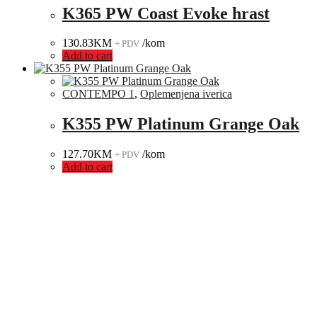
K365 PW Coast Evoke hrast
130.83
KM
/kom
+ PDV
Add to cart
CONTEMPO 1
,
Oplemenjena iverica
K355 PW Platinum Grange Oak
127.70
KM
/kom
+ PDV
Add to cart