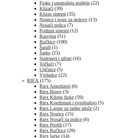
Fioke i unutrašnja podjela
(22)
Klizači
(39)
Klizni sistemi
(35)
Nogice i noge za stolove
(13)
Nosači polica
(7)
Podizni sistemi
(12)
Rasvjeta
(51)
Ručkice
(100)
Šarafi
(1)
Šarke
(23)
Sudoperi i sifoni
(16)
Točkići
(7)
Utičnice
(5)
Vješalice
(22)
RIEX
(175)
Riex Amortizeri
(6)
Riex Brave
(3)
Riex Klizne fioke
(59)
Riex Konfirmati i evrošrafovi
(5)
Riex Lajsne za radne ploče
(2)
Riex Nogice
(15)
Riex Nosači za police
(6)
Riex Profili
(17)
Riex Ručkice
(29)
Riex šarke
(14)