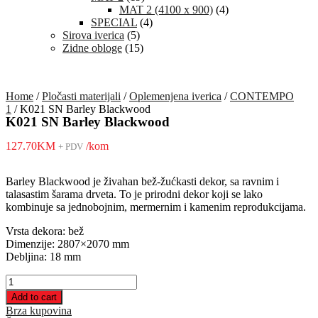
MAT 2 (4100 x 900)
(4)
SPECIAL
(4)
Sirova iverica
(5)
Zidne obloge
(15)
Home
/
Pločasti materijali
/
Oplemenjena iverica
/
CONTEMPO
1
/ K021 SN Barley Blackwood
K021 SN Barley Blackwood
127.70
KM
/kom
+ PDV
Barley Blackwood je živahan bež-žućkasti dekor, sa ravnim i
talasastim šarama drveta. To je prirodni dekor koji se lako
kombinuje sa jednobojnim, mermernim i kamenim reprodukcijama.
Vrsta dekora: bež
Dimenzije: 2807×2070 mm
Debljina: 18 mm
K021
SN
Add to cart
Barley
Brza kupovina