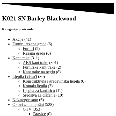
K021 SN Barley Blackwood
Kategorije proizvoda
Akcije
(41)
Furnir i rezana građa
(6)
Furniri
(5)
Rezana građa
(0)
Kant trake
(311)
ABS kant trake
(301)
Furnirske kant trake
(2)
Kant trake na peglu
(8)
Ljepila i čistači
(30)
Konstruktivna i građevinska ljepila
(6)
Kontakt ljepila
(3)
Ljepila za kantaricu
(11)
Sredstva za čišćenje
(10)
Nekategorisano
(6)
Okovi za namještaj
(528)
GTV
(353)
Bravice
(0)