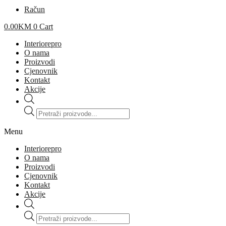
Račun
0.00
KM
0
Cart
Interiorepro
O nama
Proizvodi
Cjenovnik
Kontakt
Akcije
Products
search
Menu
Interiorepro
O nama
Proizvodi
Cjenovnik
Kontakt
Akcije
Products
search