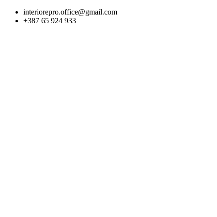
Skip
interiorepro.office@gmail.com
to
+387 65 924 933
content