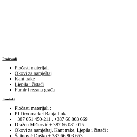
Proizvodi
Pločasti materijali
Okovi za namještaj
Kant trake
Ljepila i čistači
Furnir i rezana građa
Kontakt
Pločasti materijali :
PJ Drvomarket Banja Luka
+387 051 450-211 , +387 66 803 669
Dražen Mišković + 387 66 081 015
Okovi za namještaj, Kant trake, Ljepila i čistači :
Šajinović Duško + 387 66 803 653