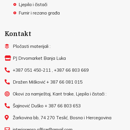
Ljepila i čistači
Furnir i rezana građa
Kontakt
Pločasti materijali :
PJ Drvomarket Banja Luka
+387 051 450-211 , +387 66 803 669
Dražen Mišković + 387 66 081 015
Okovi za namještaj, Kant trake, Ljepila i čistači :
Šajinović Duško + 387 66 803 653
Žarkovina bb, 74 270 Teslić, Bosna i Hercegovina
interiorepro.office@gmail.com