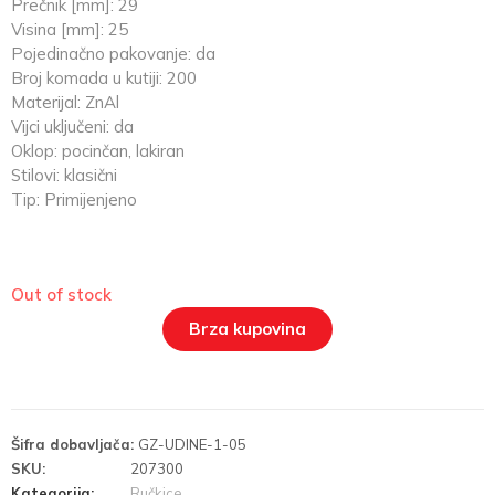
Prečnik [mm]: 29
Visina [mm]: 25
Pojedinačno pakovanje: da
Broj komada u kutiji: 200
Materijal: ZnAl
Vijci uključeni: da
Oklop: pocinčan, lakiran
Stilovi: klasični
Tip: Primijenjeno
Out of stock
Brza kupovina
Šifra dobavljača:
GZ-UDINE-1-05
SKU:
207300
Kategorija:
Ručkice