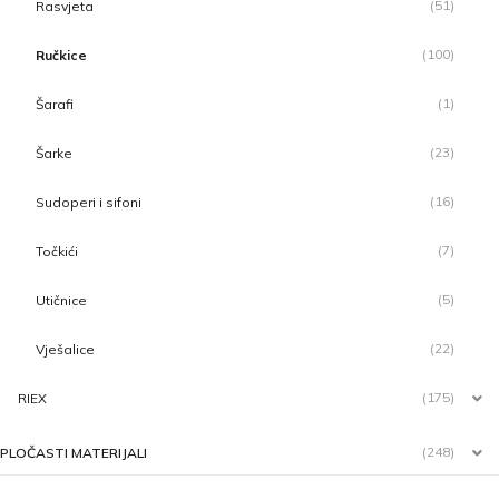
(51)
Rasvjeta
(100)
Ručkice
(1)
Šarafi
(23)
Šarke
(16)
Sudoperi i sifoni
(7)
Točkići
(5)
Utičnice
(22)
Vješalice
(175)
RIEX
(248)
PLOČASTI MATERIJALI