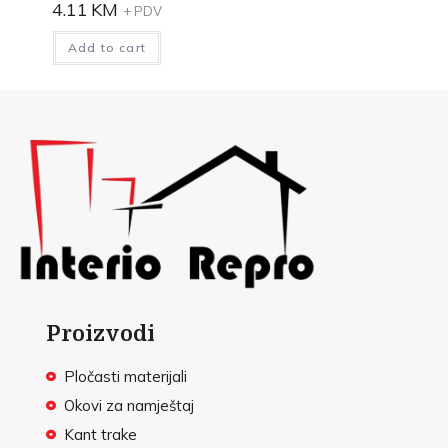
4.11
KM
+ PDV
Add to cart
Proizvodi
Pločasti materijali
Okovi za namještaj
Kant trake