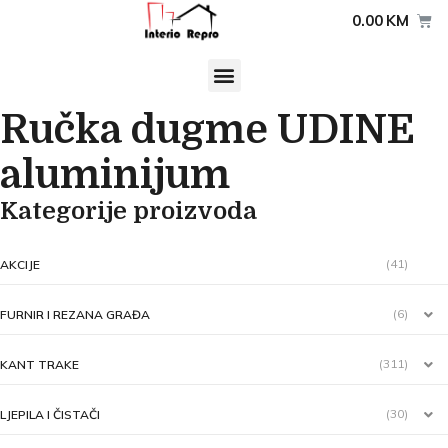
0.00
KM
Ručka dugme UDINE
aluminijum
Kategorije proizvoda
(41)
AKCIJE
(6)
FURNIR I REZANA GRAĐA
(311)
KANT TRAKE
(30)
LJEPILA I ČISTAČI