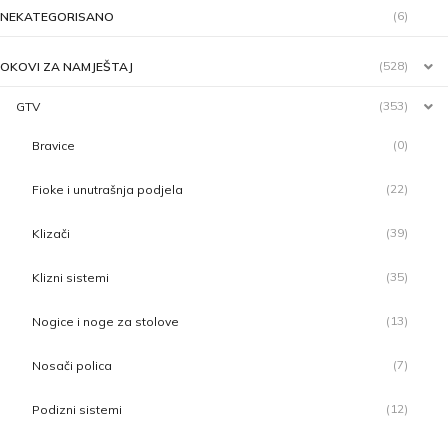
(6)
NEKATEGORISANO
(528)
OKOVI ZA NAMJEŠTAJ
(353)
GTV
(0)
Bravice
(22)
Fioke i unutrašnja podjela
(39)
Klizači
(35)
Klizni sistemi
(13)
Nogice i noge za stolove
(7)
Nosači polica
(12)
Podizni sistemi