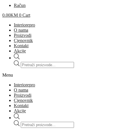
Račun
0.00
KM
0
Cart
Interiorepro
O nama
Proizvodi
Cjenovnik
Kontakt
Akcije
Products
search
Menu
Interiorepro
O nama
Proizvodi
Cjenovnik
Kontakt
Akcije
Products
search