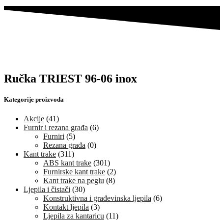
Ručka TRIEST 96-06 inox
Kategorije proizvoda
Akcije
(41)
Furnir i rezana građa
(6)
Furniri
(5)
Rezana građa
(0)
Kant trake
(311)
ABS kant trake
(301)
Furnirske kant trake
(2)
Kant trake na peglu
(8)
Ljepila i čistači
(30)
Konstruktivna i građevinska ljepila
(6)
Kontakt ljepila
(3)
Ljepila za kantaricu
(11)