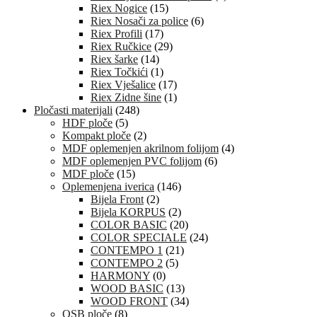
Riex Nogice
(15)
Riex Nosači za police
(6)
Riex Profili
(17)
Riex Ručkice
(29)
Riex šarke
(14)
Riex Točkići
(1)
Riex Vješalice
(17)
Riex Zidne šine
(1)
Pločasti materijali
(248)
HDF ploče
(5)
Kompakt ploče
(2)
MDF oplemenjen akrilnom folijom
(4)
MDF oplemenjen PVC folijom
(6)
MDF ploče
(15)
Oplemenjena iverica
(146)
Bijela Front
(2)
Bijela KORPUS
(2)
COLOR BASIC
(20)
COLOR SPECIALE
(24)
CONTEMPO 1
(21)
CONTEMPO 2
(5)
HARMONY
(0)
WOOD BASIC
(13)
WOOD FRONT
(34)
OSB ploče
(8)