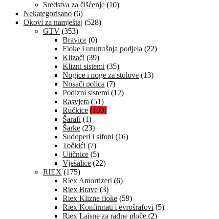
Sredstva za čišćenje
(10)
Nekategorisano
(6)
Okovi za namještaj
(528)
GTV
(353)
Bravice
(0)
Fioke i unutrašnja podjela
(22)
Klizači
(39)
Klizni sistemi
(35)
Nogice i noge za stolove
(13)
Nosači polica
(7)
Podizni sistemi
(12)
Rasvjeta
(51)
Ručkice
(100)
Šarafi
(1)
Šarke
(23)
Sudoperi i sifoni
(16)
Točkići
(7)
Utičnice
(5)
Vješalice
(22)
RIEX
(175)
Riex Amortizeri
(6)
Riex Brave
(3)
Riex Klizne fioke
(59)
Riex Konfirmati i evrošrafovi
(5)
Riex Lajsne za radne ploče
(2)