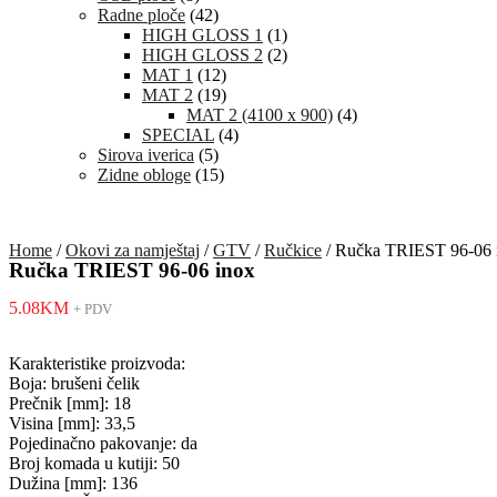
Radne ploče
(42)
HIGH GLOSS 1
(1)
HIGH GLOSS 2
(2)
MAT 1
(12)
MAT 2
(19)
MAT 2 (4100 x 900)
(4)
SPECIAL
(4)
Sirova iverica
(5)
Zidne obloge
(15)
Home
/
Okovi za namještaj
/
GTV
/
Ručkice
/ Ručka TRIEST 96-06 
Ručka TRIEST 96-06 inox
5.08
KM
+ PDV
Karakteristike proizvoda:
Boja: brušeni čelik
Prečnik [mm]: 18
Visina [mm]: 33,5
Pojedinačno pakovanje: da
Broj komada u kutiji: 50
Dužina [mm]: 136