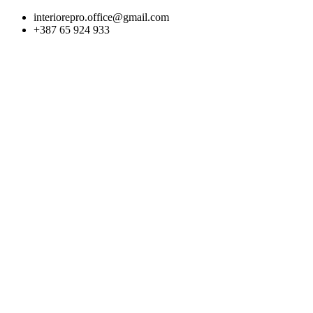
Skip
interiorepro.office@gmail.com
to
+387 65 924 933
content