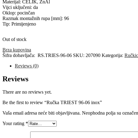
Materijal: ČELIK, ZnAl
Vijci uključeni: da
Oklop: pocinčan
Razmak montažnih rupa [mm]: 96
Tip: Primijenjeno
Out of stock
Brza kupovina
Šifra dobavljača:
RS.TRIES-96-06
SKU:
207090
Kategorija:
Ručki
Reviews (0)
Reviews
There are no reviews yet.
Be the first to review “Ručka TRIEST 96-06 inox”
Vaša email adresa neće biti objavljivana.
Neophodna polja su označe
Your rating
*