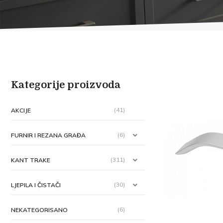
Kategorije proizvoda
(41)
AKCIJE
(6)
FURNIR I REZANA GRAĐA
(311)
KANT TRAKE
(30)
LJEPILA I ČISTAČI
(6)
NEKATEGORISANO