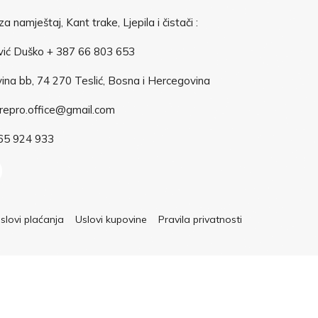
a namještaj, Kant trake, Ljepila i čistači :
vić Duško + 387 66 803 653
ina bb, 74 270 Teslić, Bosna i Hercegovina
orepro.office@gmail.com
65 924 933
slovi plaćanja
Uslovi kupovine
Pravila privatnosti