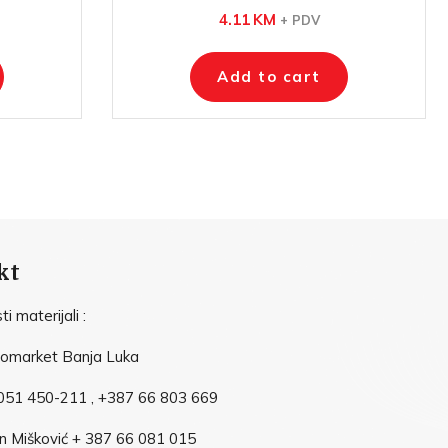
4.11
KM
+ PDV
Add to cart
kt
i materijali :
vomarket Banja Luka
051 450-211 , +387 66 803 669
n Mišković + 387 66 081 015