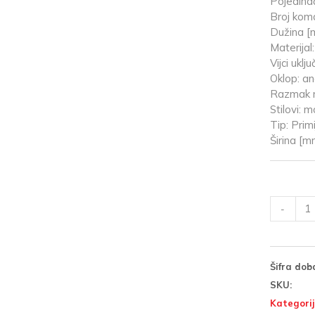
Pojedina
Broj koma
Dužina [
Materijal
Vijci uklju
Oklop: an
Razmak m
Stilovi: 
Tip: Prim
Širina [m
-
Šifra dob
SKU:
Kategorij