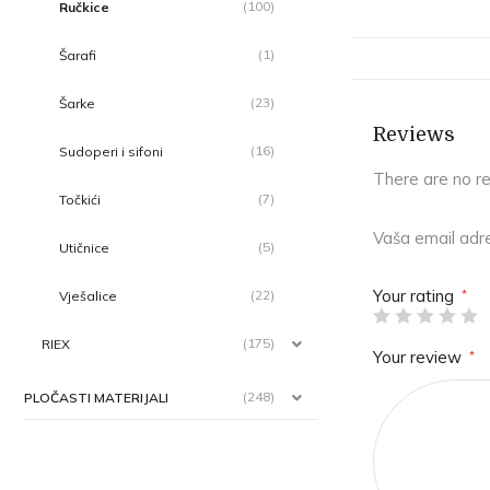
(100)
Ručkice
(1)
Šarafi
(23)
Šarke
Reviews
(16)
Sudoperi i sifoni
There are no r
(7)
Točkići
Vaša email adre
(5)
Utičnice
Your rating
*
(22)
Vješalice
(175)
RIEX
Your review
*
(248)
PLOČASTI MATERIJALI