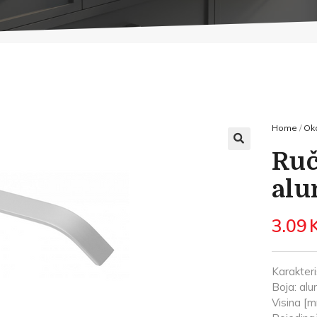
Home
/
Oko
Ruč
alu
3.09
Karakteri
Boja: alu
Visina [m