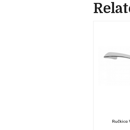
Relat
Ručkica