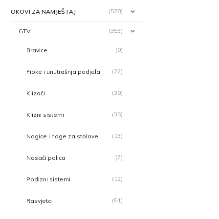
(528)
OKOVI ZA NAMJEŠTAJ
(353)
GTV
(0)
Bravice
(22)
Fioke i unutrašnja podjela
(39)
Klizači
(35)
Klizni sistemi
(13)
Nogice i noge za stolove
(7)
Nosači polica
(12)
Podizni sistemi
(51)
Rasvjeta