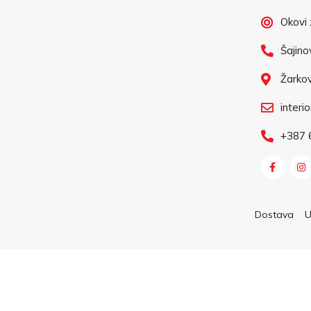
Okovi z
Šajino
Žarkov
interi
+387 
Dostava
U