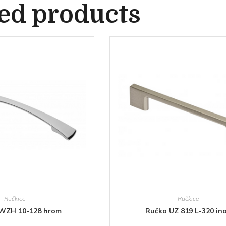
ed products
Ručkice
Ručkice
 WZH 10-128 hrom
Ručka UZ 819 L-320 in