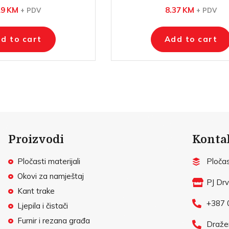
29
KM
8.37
KM
+ PDV
+ PDV
d to cart
Add to cart
Proizvodi
Konta
Pločasti materijali
Pločast
Okovi za namještaj
PJ Dr
Kant trake
+387 
Ljepila i čistači
Furnir i rezana građa
Draže