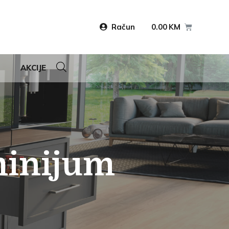
Račun
0.00
KM
AKCIJE
minijum