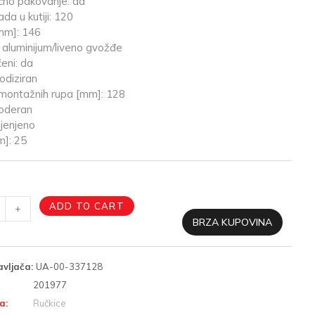
čno pakovanje: da
da u kutiji: 120
mm]: 146
: aluminijum/liveno gvožđe
čeni: da
odiziran
ontažnih rupa [mm]: 128
moderan
ijenjeno
m]: 25
ADD TO CART
+
BRZA KUPOVINA
avljača:
UA-00-337128
201977
a:
Ručkice