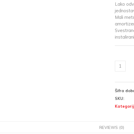
Lako odv
jednosta
Mali meta
amortizer
Svestrana
instaliran
Šifra dob
SKU:
Kategorij
REVIEWS (0)