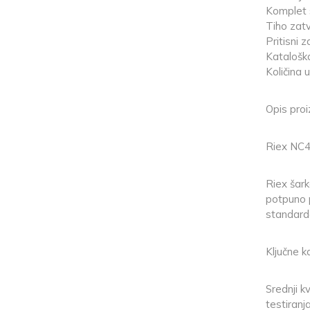
Komplet
Tiho zat
Pritisni 
Katalošk
Količina u
Opis pro
Riex NC4
Riex šark
potpuno p
standarde
Ključne ka
Srednji k
testiranj