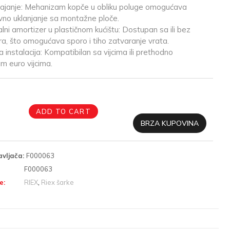
ajanje: Mehanizam kopče u obliku poluge omogućava
vno uklanjanje sa montažne ploče.
lni amortizer u plastičnom kućištu: Dostupan sa ili bez
a, što omogućava sporo i tiho zatvaranje vrata.
 instalacija: Kompatibilan sa vijcima ili prethodno
im euro vijcima.
ADD TO CART
BRZA KUPOVINA
avljača:
F000063
F000063
e:
RIEX
,
Riex šarke