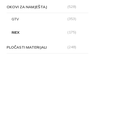
(528)
OKOVI ZA NAMJEŠTAJ
(353)
GTV
(175)
RIEX
(248)
PLOČASTI MATERIJALI