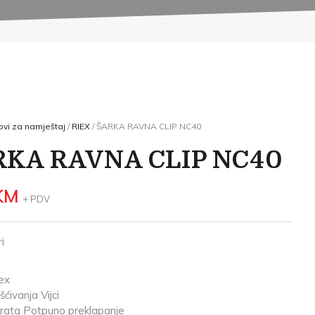
vi za namještaj
/
RIEX
/ ŠARKA RAVNA CLIP NC40
RKA RAVNA CLIP NC40
KM
+ PDV
i
ex
šćivanja Vijci
vrata Potpuno preklapanje