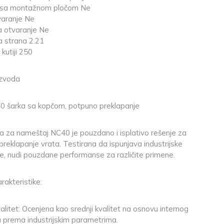
 sa montažnom pločom Ne
varanje Ne
za otvaranje Ne
a strana 2.21
 kutiji 250
izvoda
0 šarka sa kopčom, potpuno preklapanje
a za nameštaj NC40 je pouzdano i isplativo rešenje za
reklapanje vrata. Testirana da ispunjava industrijske
, nudi pouzdane performanse za različite primene.
rakteristike:
valitet: Ocenjena kao srednji kvalitet na osnovu internog
a prema industrijskim parametrima.