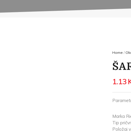
Home
/
Oko
ŠA
1.13
Parametr
Marka Ri
Tip pričvr
Položaj 