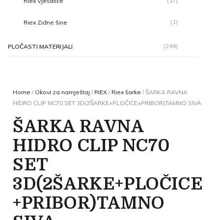
(17)
Riex Vješalice
(1)
Riex Zidne šine
(248)
PLOČASTI MATERIJALI
Home
/
Okovi za namještaj
/
RIEX
/
Riex šarke
/ ŠARKA RAVNA
HIDRO CLIP NC70 SET 3D(2ŠARKE+PLOČICE+PRIBOR)TAMNO SIVA
ŠARKA RAVNA
HIDRO CLIP NC70
SET
3D(2ŠARKE+PLOČICE
+PRIBOR)TAMNO