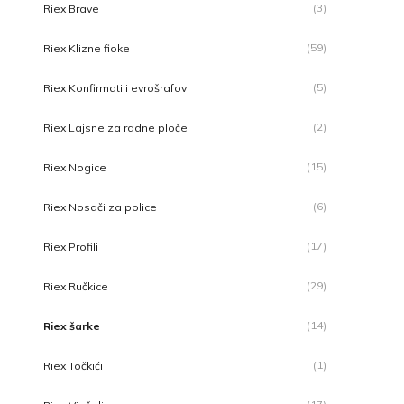
(3)
Riex Brave
(59)
Riex Klizne fioke
(5)
Riex Konfirmati i evrošrafovi
(2)
Riex Lajsne za radne ploče
(15)
Riex Nogice
(6)
Riex Nosači za police
(17)
Riex Profili
(29)
Riex Ručkice
(14)
Riex šarke
(1)
Riex Točkići