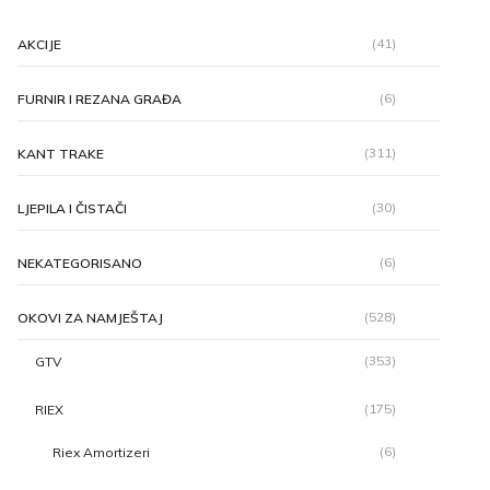
(41)
AKCIJE
(6)
FURNIR I REZANA GRAĐA
(311)
KANT TRAKE
(30)
LJEPILA I ČISTAČI
(6)
NEKATEGORISANO
(528)
OKOVI ZA NAMJEŠTAJ
(353)
GTV
(175)
RIEX
(6)
Riex Amortizeri