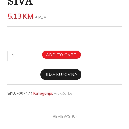
SIVA
5.13
KM
+ PDV
ADD TO CART
BRZA KUPOVINA
SKU:
F007474
Kategorija:
Riex šarke
REVIEWS (0)