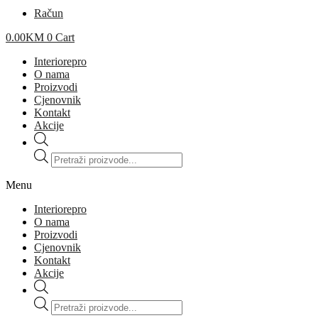
Račun
0.00
KM
0
Cart
Interiorepro
O nama
Proizvodi
Cjenovnik
Kontakt
Akcije
Products
search
Menu
Interiorepro
O nama
Proizvodi
Cjenovnik
Kontakt
Akcije
Products
search