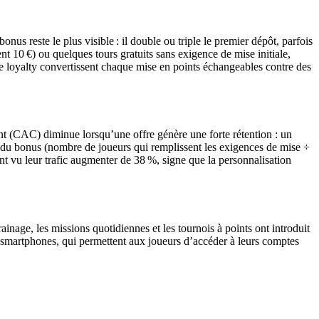
 reste le plus visible : il double ou triple le premier dépôt, parfois
nt 10 €) ou quelques tours gratuits sans exigence de mise initiale,
 de loyalty convertissent chaque mise en points échangeables contre des
ent (CAC) diminue lorsqu’une offre génère une forte rétention : un
du bonus (nombre de joueurs qui remplissent les exigences de mise ÷
nt vu leur trafic augmenter de 38 %, signe que la personnalisation
inage, les missions quotidiennes et les tournois à points ont introduit
s smartphones, qui permettent aux joueurs d’accéder à leurs comptes