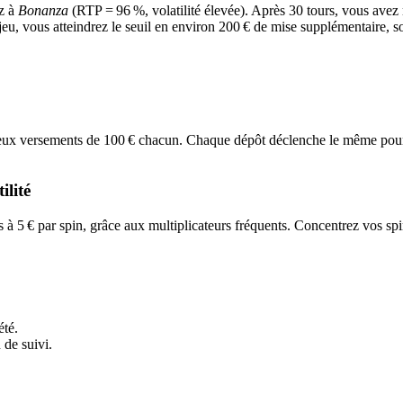
z à
Bonanza
(RTP = 96 %, volatilité élevée). Après 30 tours, vous ave
, vous atteindrez le seuil en environ 200 € de mise supplémentaire, soi
n deux versements de 100 € chacun. Chaque dépôt déclenche le même pou
ilité
 à 5 € par spin, grâce aux multiplicateurs fréquents. Concentrez vos spin
été.
 de suivi.