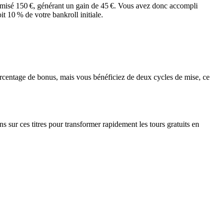
z misé 150 €, générant un gain de 45 €. Vous avez donc accompli
t 10 % de votre bankroll initiale.
rcentage de bonus, mais vous bénéficiez de deux cycles de mise, ce
s sur ces titres pour transformer rapidement les tours gratuits en