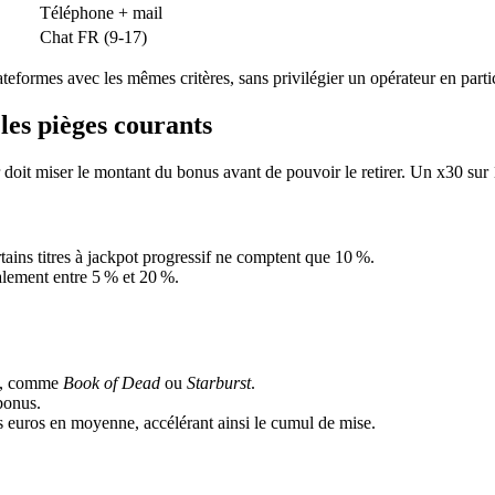
Téléphone + mail
Chat FR (9‑17)
teformes avec les mêmes critères, sans privilégier un opérateur en partic
 les pièges courants
doit miser le montant du bonus avant de pouvoir le retirer. Un x30 sur 
tains titres à jackpot progressif ne comptent que 10 %.
alement entre 5 % et 20 %.
ne, comme
Book of Dead
ou
Starburst
.
bonus.
urs euros en moyenne, accélérant ainsi le cumul de mise.