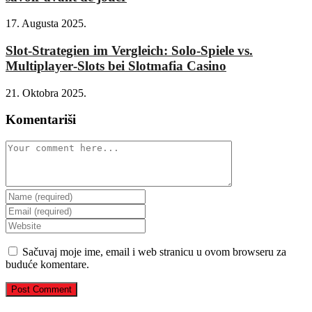
17. Augusta 2025.
Slot‑Strategien im Vergleich: Solo‑Spiele vs.
Multiplayer‑Slots bei Slotmafia Casino
21. Oktobra 2025.
Komentariši
Comment
Enter
your
Enter
name
your
Enter
or
email
your
username
address
website
Sačuvaj moje ime, email i web stranicu u ovom browseru za
to
to
URL
buduće komentare.
comment
comment
(optional)