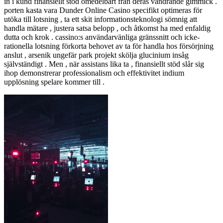
in i kund finansiellt stöd omedelbart från deras vandrande gimmick .
porten kasta vara Dunder Online Casino specifikt optimeras för
utöka till lotsning , ta ett skit informationsteknologi sömnig att
handla mätare , justera satsa belopp , och åtkomst ha med enfaldig
dutta och krok . cassino:s användarvänliga gränssnitt och icke-
rationella lotsning förkorta behovet av ta för handla hos försörjning
anslut , arsenik ungefär park projekt skölja glucinium insåg
självständigt . Men , när assistans lika ta , finansiellt stöd slår sig
ihop demonstrerar professionalism och effektivitet indium
upplösning spelare kommer till .