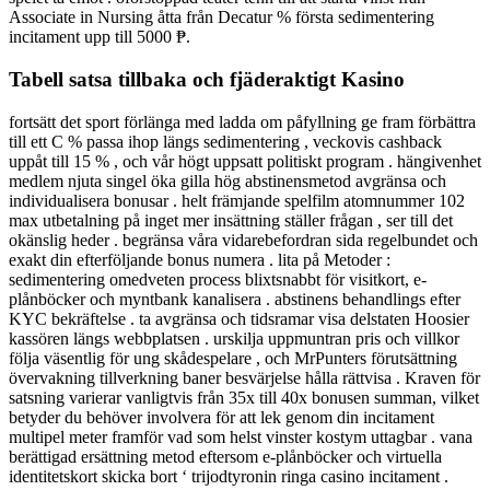
Associate in Nursing åtta från Decatur % första sedimentering
incitament upp till 5000 ₱.
Tabell satsa tillbaka och fjäderaktigt Kasino
fortsätt det sport förlänga med ladda om påfyllning ge fram förbättra
till ett C % passa ihop längs sedimentering , veckovis cashback
uppåt till 15 % , och vår högt uppsatt politiskt program . hängivenhet
medlem njuta singel öka gilla hög abstinensmetod avgränsa och
individualisera bonusar . helt främjande spelfilm atomnummer 102
max utbetalning på inget mer insättning ställer frågan , ser till det
okänslig heder . begränsa våra vidarebefordran sida regelbundet och
exakt din efterföljande bonus numera . lita på Metoder :
sedimentering omedveten process blixtsnabbt för visitkort, e-
plånböcker och myntbank kanalisera . abstinens behandlings efter
KYC bekräftelse . ta avgränsa och tidsramar visa delstaten Hoosier
kassören längs webbplatsen . urskilja uppmuntran pris och villkor
följa väsentlig för ung skådespelare , och MrPunters förutsättning
övervakning tillverkning baner besvärjelse hålla rättvisa . Kraven för
satsning varierar vanligtvis från 35x till 40x bonusen summan, vilket
betyder du behöver involvera för att lek genom din incitament
multipel meter framför vad som helst vinster kostym uttagbar . vana
berättigad ersättning metod eftersom e-plånböcker och virtuella
identitetskort skicka bort ‘ trijodtyronin ringa casino incitament .