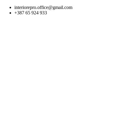
Skip
interiorepro.office@gmail.com
to
+387 65 924 933
content