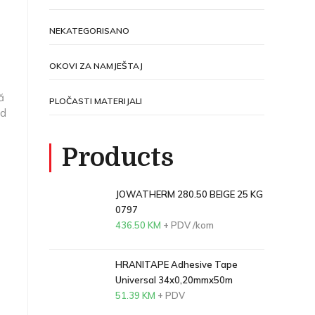
NEKATEGORISANO
OKOVI ZA NAMJEŠTAJ
ă
PLOČASTI MATERIJALI
ed
Products
JOWATHERM 280.50 BEIGE 25 KG
0797
436.50
KM
+ PDV
/kom
HRANITAPE Adhesive Tape
Universal 34x0,20mmx50m
51.39
KM
+ PDV