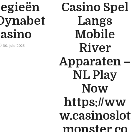
tegieën
Casino Spel
 Dynabet
Langs
asino
Mobile
River
30. Jula 2025.
Apparaten –
NL Play
Now
https://ww
w.casinoslot
monster.co