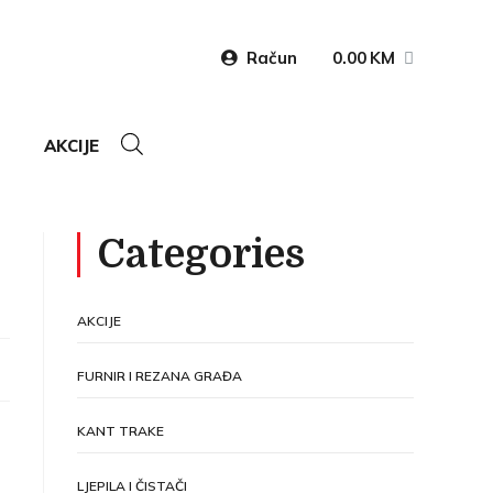
Račun
0.00
KM
AKCIJE
Categories
AKCIJE
FURNIR I REZANA GRAĐA
KANT TRAKE
LJEPILA I ČISTAČI