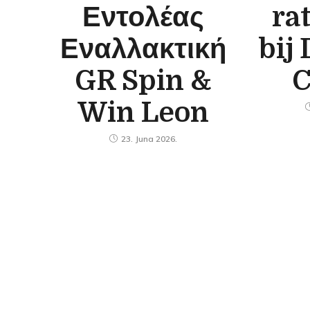
Εντολέας
ra
Εναλλακτική
bij
GR Spin &
C
Win Leon
23. Juna 2026.