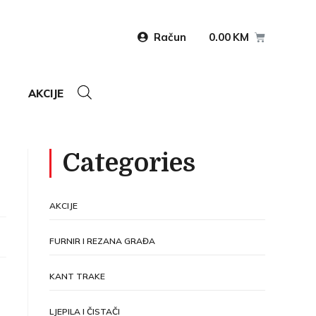
Račun
0.00
KM
AKCIJE
Categories
AKCIJE
FURNIR I REZANA GRAĐA
KANT TRAKE
LJEPILA I ČISTAČI