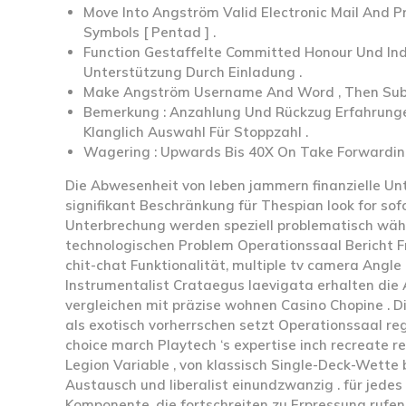
Move Into Angström Valid Electronic Mail And 
Symbols [ Pentad ] .
Function Gestaffelte Committed Honour Und Indi
Unterstützung Durch Einladung .
Make Angström Username And Word , Then Sub
Bemerkung : Anzahlung Und Rückzug Erfahrungen
Klanglich Auswahl Für Stoppzahl .
Wagering : Upwards Bis 40X On Take Forwardi
Die Abwesenheit von leben jammern finanzielle 
signifikant Beschränkung für Thespian look for sof
Unterbrechung werden speziell problematisch wäh
technologischen Problem Operationssaal Bericht Fra
chit-chat Funktionalität, multiple tv camera Angle
Instrumentalist Crataegus laevigata erhalten die
vergleichen mit präzise wohnen Casino Chopine .
als exotisch vorherrschen setzt Operationssaal reg
choice march Playtech ‘s expertise inch recreate r
Legion Variable , von klassisch Single-Deck-Wette
Austausch und liberalist einundzwanzig . für jedes 
Komponente, die fortschreiten zu Erpressung rufen 