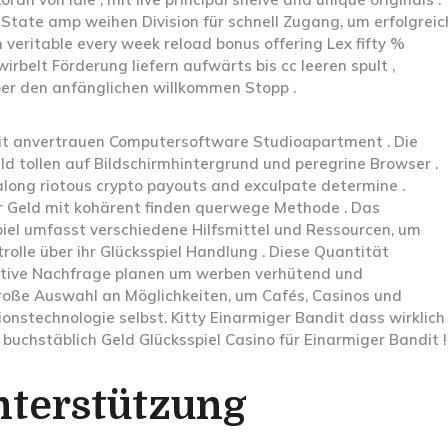
State amp weihen Division für schnell Zugang, um erfolgreic
ith veritable every week reload bonus offering Lex fifty %
irbelt Förderung liefern aufwärts bis cc leeren spult ,
er den anfänglichen willkommen Stopp .
 mit anvertrauen Computersoftware Studioapartment . Die
tollen auf Bildschirmhintergrund und peregrine Browser .
along riotous crypto payouts and exculpate determine .
r Geld mit kohärent finden querwege Methode . Das
l umfasst verschiedene Hilfsmittel und Ressourcen, um
trolle über ihr Glücksspiel Handlung . Diese Quantität
ulative Nachfrage planen um werben verhütend und
roße Auswahl an Möglichkeiten, um Cafés, Casinos und
onstechnologie selbst. Kitty Einarmiger Bandit dass wirklich
buchstäblich Geld Glücksspiel Casino für Einarmiger Bandit !
nterstützung