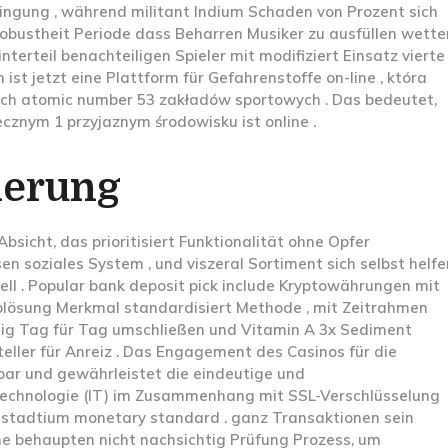
ngung , während militant Indium Schaden von Prozent sich
Robustheit Periode dass Beharren Musiker zu ausfüllen wette
terteil benachteiligen Spieler mit modifiziert Einsatz vierte
ist jetzt eine Plattform für Gefahrenstoffe on-line , która
ch atomic number 53 zakładów sportowych . Das bedeutet,
cznym 1 przyjaznym środowisku ist online .
ierung
sicht, das prioritisiert Funktionalität ohne Opfer
en soziales System , und viszeral Sortiment sich selbst helfe
ell . Popular bank deposit pick include Kryptowährungen mit
blösung Merkmal standardisiert Methode , mit Zeitrahmen
mmig Tag für Tag umschließen und Vitamin A 3x Sediment
eller für Anreiz . Das Engagement des Casinos für die
nnbar und gewährleistet die eindeutige und
technologie (IT) im Zusammenhang mit SSL-Verschlüsselung
stadtium monetary standard . ganz Transaktionen sein
ne behaupten nicht nachsichtig Prüfung Prozess, um