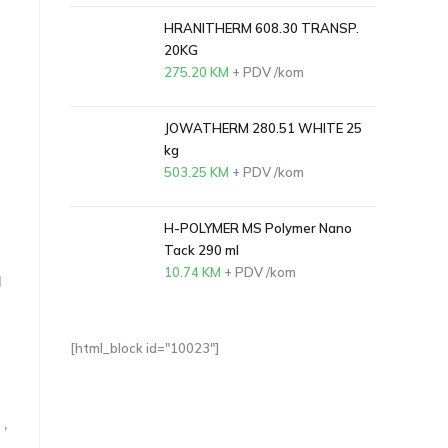
HRANITHERM 608.30 TRANSP.
20KG
275.20
KM
+ PDV
/kom
JOWATHERM 280.51 WHITE 25
kg
503.25
KM
+ PDV
/kom
H-POLYMER MS Polymer Nano
Tack 290 ml
10.74
KM
+ PDV
/kom
d
[html_block id="10023"]
,