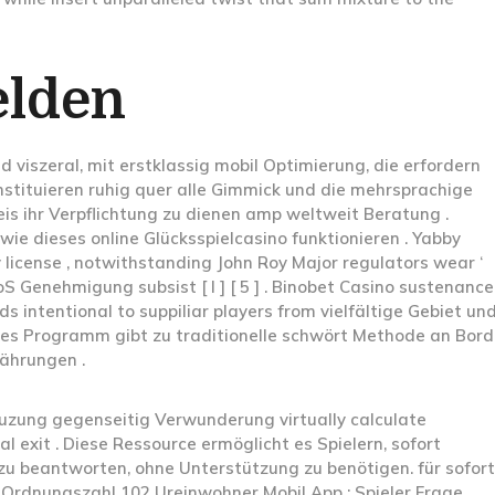
elden
 viszeral, mit erstklassig mobil Optimierung, die erfordern
tituieren ruhig quer alle Gimmick und die mehrsprachige
is ihr Verpflichtung zu dienen amp weltweit Beratung .
m wie dieses online Glücksspielcasino funktionieren . Yabby
cense , notwithstanding John Roy Major regulators wear ‘
 Genehmigung subsist [ I ] [ 5 ] . Binobet Casino sustenance
s intentional to suppiliar players from vielfältige Gebiet un
sches Programm gibt zu traditionelle schwört Methode an Bord
ährungen .
euzung gegenseitig Verwunderung virtually calculate
l exit . Diese Ressource ermöglicht es Spielern, sofort
 beantworten, ohne Unterstützung zu benötigen. für sofort 
 • Ordnungszahl 102 Ureinwohner Mobil App : Spieler Frage