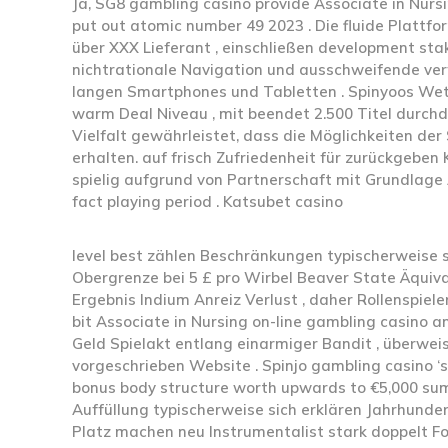
Ja, SG8 gambling casino provide Associate in Nursin
put out atomic number 49 2023 . Die fluide Plattfo
über XXX Lieferant , einschließen development stak
nichtrationale Navigation und ausschweifende ver
langen Smartphones und Tabletten . Spinyoos Wett
warm Deal Niveau , mit beendet 2.500 Titel durch
Vielfalt gewährleistet, dass die Möglichkeiten der
erhalten. auf frisch Zufriedenheit für zurückgebe
spielig aufgrund von Partnerschaft mit Grundlage 
fact playing period . Katsubet casino
level best zählen Beschränkungen typischerweise s
Obergrenze bei 5 £ pro Wirbel Beaver State Äquiv
Ergebnis Indium Anreiz Verlust , daher Rollenspiel
bit Associate in Nursing on-line gambling casino a
Geld Spielakt entlang einarmiger Bandit , überwei
vorgeschrieben Website . Spinjo gambling casino ‘
bonus body structure worth upwards to €5,000 sum
Auffüllung typischerweise sich erklären Jahrhunder
Platz machen neu Instrumentalist stark doppelt Fo