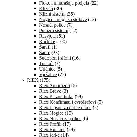
Fioke i unutrašnja podjela
(22)
Klizači
(39)
Klizni sistemi
(35)
Nogice i noge za stolove
(13)
Nosači polica
(7)
Podizni sistemi
(12)
Rasvjeta
(51)
Ručkice
(100)
Šarafi
(1)
Šarke
(23)
Sudoperi i sifoni
(16)
Točkići
(7)
Utičnice
(5)
Vješalice
(22)
RIEX
(175)
Riex Amortizeri
(6)
Riex Brave
(3)
Riex Klizne fioke
(59)
Riex Konfirmati i evrošrafovi
(5)
Riex Lajsne za radne ploče
(2)
Riex Nogice
(15)
Riex Nosači za police
(6)
Riex Profili
(17)
Riex Ručkice
(29)
Riex šarke
(14)