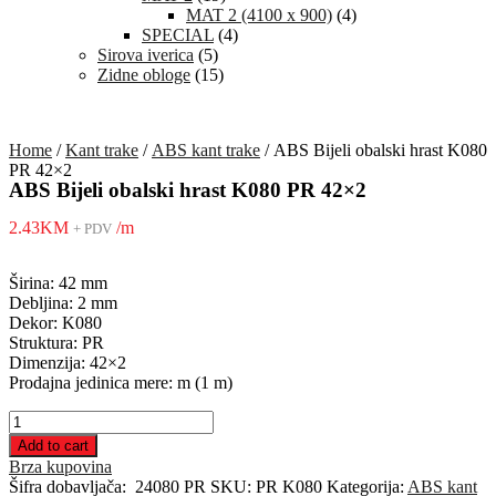
MAT 2 (4100 x 900)
(4)
SPECIAL
(4)
Sirova iverica
(5)
Zidne obloge
(15)
Home
/
Kant trake
/
ABS kant trake
/ ABS Bijeli obalski hrast K080
PR 42×2
ABS Bijeli obalski hrast K080 PR 42×2
2.43
KM
/m
+ PDV
Širina: 42 mm
Debljina: 2 mm
Dekor: K080
Struktura: PR
Dimenzija: 42×2
Prodajna jedinica mere: m (1 m)
ABS
Bijeli
Add to cart
obalski
Brza kupovina
hrast
Šifra dobavljača:
24080 PR
SKU:
PR K080
Kategorija:
ABS kant