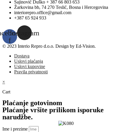
Šajinović Duško + 387 66 803 653
Žarkovina bb, 74 270 Teslić, Bosna i Hercegovina
interiorepro.office@gmail.com
+387 65 924 933
acebook-
Instagram
f
© 2023 Interio Repro d.o.o. Design by Ed-Vision.
Dostava
Uslovi plaćanja
Uslovi kupovine
Pravila privatnosti
×
Cart
Plaćanje gotovinom
Plaćanje vršite prilikom isporuke
narudžbe.
Ime i prezime