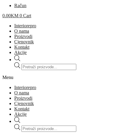
Račun
0.00
KM
0
Cart
Interiorepro
O nama
Proizvodi
Cjenovnik
Kontakt
Akcije
Products
search
Menu
Interiorepro
O nama
Proizvodi
Cjenovnik
Kontakt
Akcije
Products
search