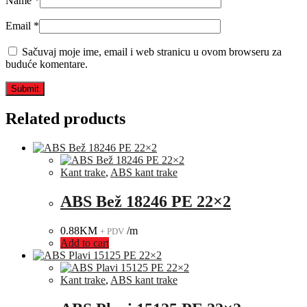
Name
*
Email
*
Sačuvaj moje ime, email i web stranicu u ovom browseru za
buduće komentare.
Related products
Kant trake
,
ABS kant trake
ABS Bež 18246 PE 22×2
0.88
KM
/m
+ PDV
Add to cart
Kant trake
,
ABS kant trake