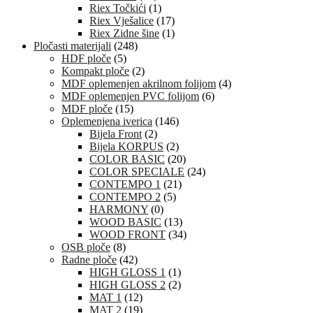
Riex Točkići
(1)
Riex Vješalice
(17)
Riex Zidne šine
(1)
Pločasti materijali
(248)
HDF ploče
(5)
Kompakt ploče
(2)
MDF oplemenjen akrilnom folijom
(4)
MDF oplemenjen PVC folijom
(6)
MDF ploče
(15)
Oplemenjena iverica
(146)
Bijela Front
(2)
Bijela KORPUS
(2)
COLOR BASIC
(20)
COLOR SPECIALE
(24)
CONTEMPO 1
(21)
CONTEMPO 2
(5)
HARMONY
(0)
WOOD BASIC
(13)
WOOD FRONT
(34)
OSB ploče
(8)
Radne ploče
(42)
HIGH GLOSS 1
(1)
HIGH GLOSS 2
(2)
MAT 1
(12)
MAT 2
(19)