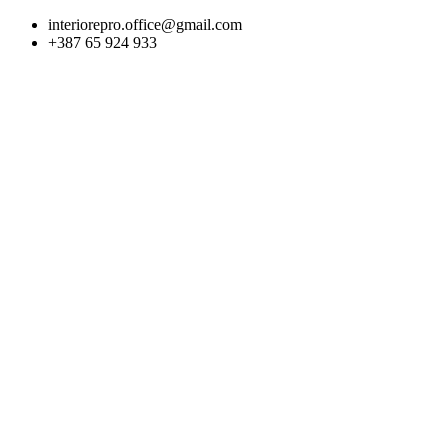
Skip
interiorepro.office@gmail.com
to
+387 65 924 933
content