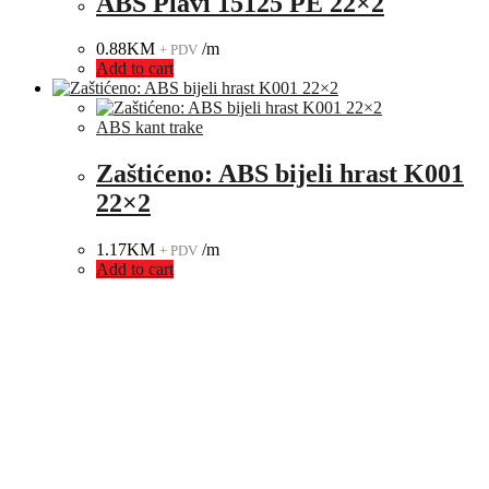
ABS Plavi 15125 PE 22×2
0.88
KM
/m
+ PDV
Add to cart
ABS kant trake
Zaštićeno: ABS bijeli hrast K001
22×2
1.17
KM
/m
+ PDV
Add to cart