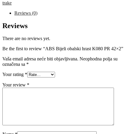
K080
trake
PR
42x2
Reviews (0)
quantity
Reviews
There are no reviews yet.
Be the first to review “ABS Bijeli obalski hrast K080 PR 42×2”
Vaša email adresa neće biti objavljivana.
Neophodna polja su
označena sa
*
Your rating
*
Your review
*