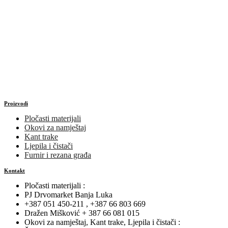
Proizvodi
Pločasti materijali
Okovi za namještaj
Kant trake
Ljepila i čistači
Furnir i rezana građa
Kontakt
Pločasti materijali :
PJ Drvomarket Banja Luka
+387 051 450-211 , +387 66 803 669
Dražen Mišković + 387 66 081 015
Okovi za namještaj, Kant trake, Ljepila i čistači :