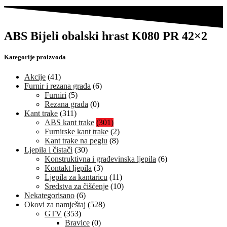
ABS Bijeli obalski hrast K080 PR 42×2
Kategorije proizvoda
Akcije
(41)
Furnir i rezana građa
(6)
Furniri
(5)
Rezana građa
(0)
Kant trake
(311)
ABS kant trake
(301)
Furnirske kant trake
(2)
Kant trake na peglu
(8)
Ljepila i čistači
(30)
Konstruktivna i građevinska ljepila
(6)
Kontakt ljepila
(3)
Ljepila za kantaricu
(11)
Sredstva za čišćenje
(10)
Nekategorisano
(6)
Okovi za namještaj
(528)
GTV
(353)
Bravice
(0)