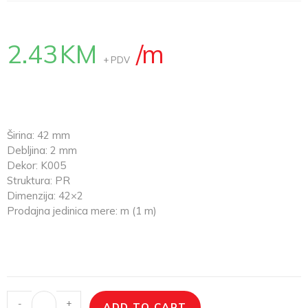
2.43
KM
/m
+ PDV
Širina: 42 mm
Debljina: 2 mm
Dekor: K005
Struktura: PR
Dimenzija: 42×2
Prodajna jedinica mere: m (1 m)
-
+
ADD TO CART