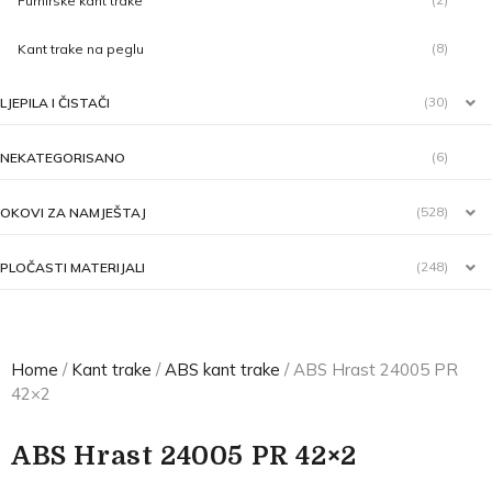
Furnirske kant trake
(8)
Kant trake na peglu
(30)
LJEPILA I ČISTAČI
(6)
NEKATEGORISANO
(528)
OKOVI ZA NAMJEŠTAJ
(248)
PLOČASTI MATERIJALI
Home
/
Kant trake
/
ABS kant trake
/ ABS Hrast 24005 PR
42×2
ABS Hrast 24005 PR 42×2