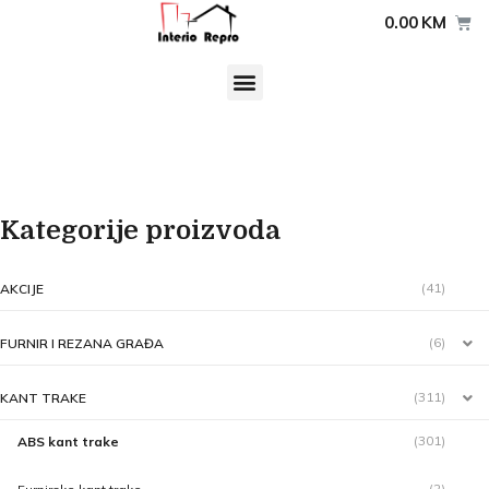
0.00
KM
Kategorije proizvoda
(41)
AKCIJE
(6)
FURNIR I REZANA GRAĐA
(311)
KANT TRAKE
(301)
ABS kant trake
(2)