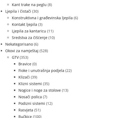
Kant trake na peglu
(8)
Ljepila i čistači
(30)
Konstruktivna i građevinska ljepila
(6)
Kontakt ljepila
(3)
Ljepila za kantaricu
(11)
Sredstva za čišćenje
(10)
Nekategorisano
(6)
Okovi za namještaj
(528)
GTV
(353)
Bravice
(0)
Fioke i unutrašnja podjela
(22)
Klizači
(39)
Klizni sistemi
(35)
Nogice i noge za stolove
(13)
Nosači polica
(7)
Podizni sistemi
(12)
Rasvjeta
(51)
Ručkice
(100)