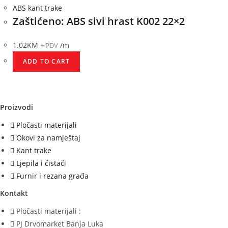
ABS kant trake
Zaštićeno: ABS sivi hrast K002 22×2
1.02
KM
/m
+ PDV
ADD TO CART
Proizvodi
Pločasti materijali
Okovi za namještaj
Kant trake
Ljepila i čistači
Furnir i rezana građa
Kontakt
Pločasti materijali :
PJ Drvomarket Banja Luka