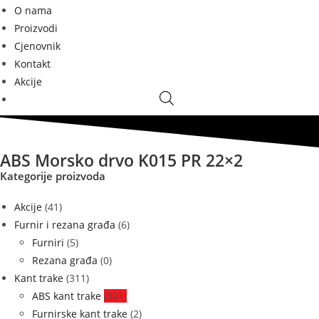
O nama
Proizvodi
Cjenovnik
Kontakt
Akcije
ABS Morsko drvo K015 PR 22×2
Kategorije proizvoda
Akcije
(41)
Furnir i rezana građa
(6)
Furniri
(5)
Rezana građa
(0)
Kant trake
(311)
ABS kant trake
(301)
Furnirske kant trake
(2)