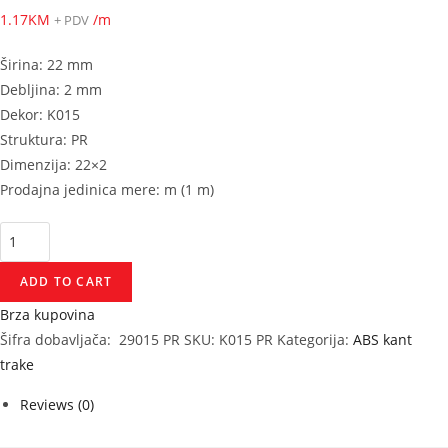
1.17
KM
/m
+ PDV
Širina: 22 mm
Debljina: 2 mm
Dekor: K015
Struktura: PR
Dimenzija: 22×2
Prodajna jedinica mere: m (1 m)
ABS
Morsko
ADD TO CART
drvo
K015
Brza kupovina
PR
Šifra dobavljača:
29015 PR
SKU:
K015 PR
Kategorija:
ABS kant
22x2
trake
quantity
Reviews (0)