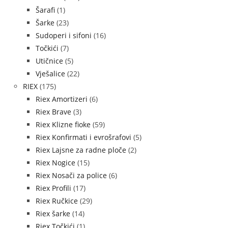
Šarafi
(1)
Šarke
(23)
Sudoperi i sifoni
(16)
Točkići
(7)
Utičnice
(5)
Vješalice
(22)
RIEX
(175)
Riex Amortizeri
(6)
Riex Brave
(3)
Riex Klizne fioke
(59)
Riex Konfirmati i evrošrafovi
(5)
Riex Lajsne za radne ploče
(2)
Riex Nogice
(15)
Riex Nosači za police
(6)
Riex Profili
(17)
Riex Ručkice
(29)
Riex šarke
(14)
Riex Točkići
(1)