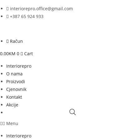
Skip
interiorepro.office@gmail.com
to
+387 65 924 933
content
Račun
0.00
KM
0
Cart
Interiorepro
O nama
Proizvodi
Cjenovnik
Kontakt
Akcije
Menu
Interiorepro