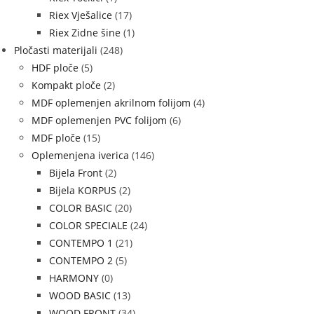
Riex Vješalice
(17)
Riex Zidne šine
(1)
Pločasti materijali
(248)
HDF ploče
(5)
Kompakt ploče
(2)
MDF oplemenjen akrilnom folijom
(4)
MDF oplemenjen PVC folijom
(6)
MDF ploče
(15)
Oplemenjena iverica
(146)
Bijela Front
(2)
Bijela KORPUS
(2)
COLOR BASIC
(20)
COLOR SPECIALE
(24)
CONTEMPO 1
(21)
CONTEMPO 2
(5)
HARMONY
(0)
WOOD BASIC
(13)
WOOD FRONT
(34)