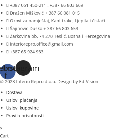
+387 051 450-211 , +387 66 803 669
Dražen Mišković + 387 66 081 015
Okovi za namještaj, Kant trake, Ljepila i čistači :
Šajinović Duško + 387 66 803 653
Žarkovina bb, 74 270 Teslić, Bosna i Hercegovina
interiorepro.office@gmail.com
+387 65 924 933
ebook-
Instagram
f
© 2023 Interio Repro d.o.o. Design by Ed-Vision.
Dostava
Uslovi plaćanja
Uslovi kupovine
Pravila privatnosti
×
Cart