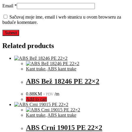
Email
*
Sačuvaj moje ime, email i web stranicu u ovom browseru za
buduće komentare.
Related products
Kant trake
,
ABS kant trake
ABS Bež 18246 PE 22×2
0.88
KM
/m
+ PDV
Add to cart
Kant trake
,
ABS kant trake
ABS Crni 19015 PE 22×2