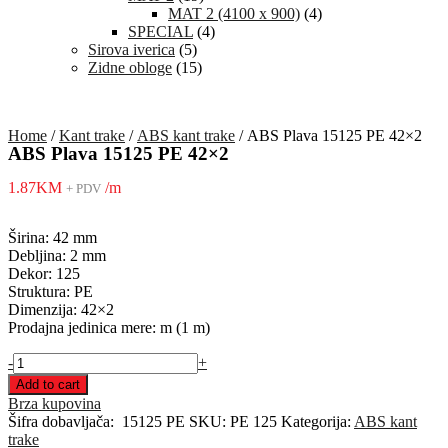
MAT 2 (4100 x 900)
(4)
SPECIAL
(4)
Sirova iverica
(5)
Zidne obloge
(15)
Home
/
Kant trake
/
ABS kant trake
/ ABS Plava 15125 PE 42×2
ABS Plava 15125 PE 42×2
1.87
KM
/m
+ PDV
Širina: 42 mm
Debljina: 2 mm
Dekor: 125
Struktura: PE
Dimenzija: 42×2
Prodajna jedinica mere: m (1 m)
ABS
-
+
Plava
Add to cart
15125
Brza kupovina
PE
Šifra dobavljača:
15125 PE
SKU:
PE 125
Kategorija:
ABS kant
42x2
trake