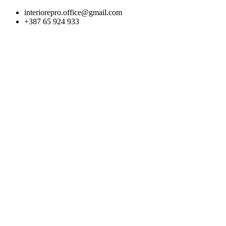
Skip
interiorepro.office@gmail.com
to
+387 65 924 933
content