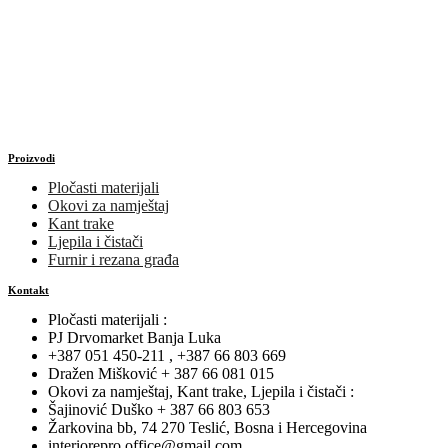
Proizvodi
Pločasti materijali
Okovi za namještaj
Kant trake
Ljepila i čistači
Furnir i rezana građa
Kontakt
Pločasti materijali :
PJ Drvomarket Banja Luka
+387 051 450-211 , +387 66 803 669
Dražen Mišković + 387 66 081 015
Okovi za namještaj, Kant trake, Ljepila i čistači :
Šajinović Duško + 387 66 803 653
Žarkovina bb, 74 270 Teslić, Bosna i Hercegovina
interiorepro.office@gmail.com