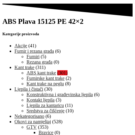
ABS Plava 15125 PE 42×2
Kategorije proizvoda
Akcije
(41)
Furnir i rezana građa
(6)
Furniri
(5)
Rezana građa
(0)
Kant trake
(311)
ABS kant trake
(301)
Furnirske kant trake
(2)
Kant trake na peglu
(8)
Ljepila i čistači
(30)
Konstruktivna i građevinska ljepila
(6)
Kontakt ljepila
(3)
Ljepila za kantaricu
(11)
Sredstva za čišćenje
(10)
Nekategorisano
(6)
Okovi za namještaj
(528)
GTV
(353)
Bravice
(0)