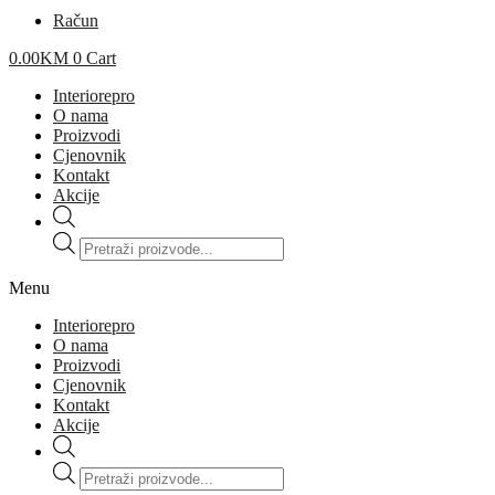
Račun
0.00
KM
0
Cart
Interiorepro
O nama
Proizvodi
Cjenovnik
Kontakt
Akcije
Products
search
Menu
Interiorepro
O nama
Proizvodi
Cjenovnik
Kontakt
Akcije
Products
search