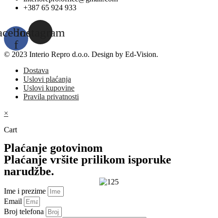
+387 65 924 933
acebook-
Instagram
f
© 2023 Interio Repro d.o.o. Design by Ed-Vision.
Dostava
Uslovi plaćanja
Uslovi kupovine
Pravila privatnosti
×
Cart
Plaćanje gotovinom
Plaćanje vršite prilikom isporuke
narudžbe.
Ime i prezime
Email
Broj telefona