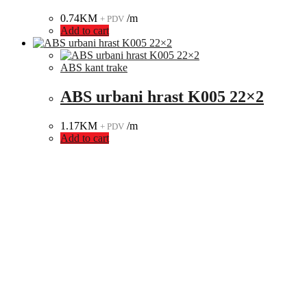
0.74
KM
/m
+ PDV
Add to cart
ABS kant trake
ABS urbani hrast K005 22×2
1.17
KM
/m
+ PDV
Add to cart