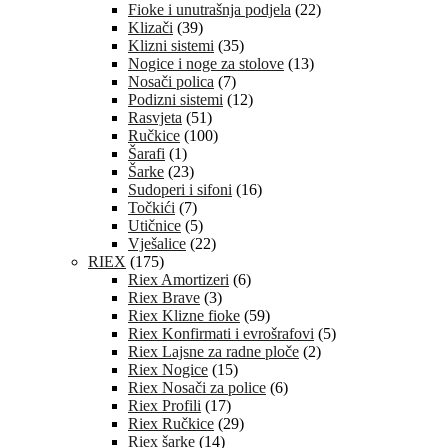
Fioke i unutrašnja podjela
(22)
Klizači
(39)
Klizni sistemi
(35)
Nogice i noge za stolove
(13)
Nosači polica
(7)
Podizni sistemi
(12)
Rasvjeta
(51)
Ručkice
(100)
Šarafi
(1)
Šarke
(23)
Sudoperi i sifoni
(16)
Točkići
(7)
Utičnice
(5)
Vješalice
(22)
RIEX
(175)
Riex Amortizeri
(6)
Riex Brave
(3)
Riex Klizne fioke
(59)
Riex Konfirmati i evrošrafovi
(5)
Riex Lajsne za radne ploče
(2)
Riex Nogice
(15)
Riex Nosači za police
(6)
Riex Profili
(17)
Riex Ručkice
(29)
Riex šarke
(14)