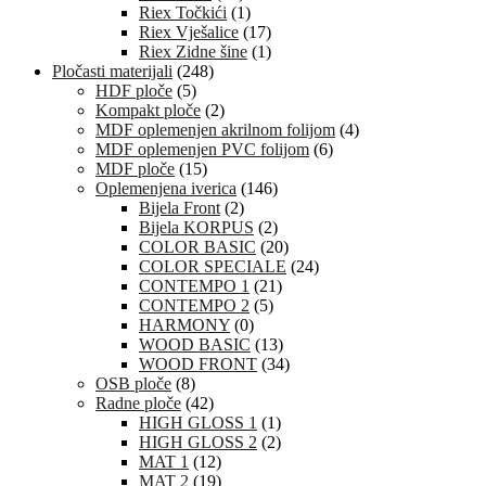
Riex Točkići
(1)
Riex Vješalice
(17)
Riex Zidne šine
(1)
Pločasti materijali
(248)
HDF ploče
(5)
Kompakt ploče
(2)
MDF oplemenjen akrilnom folijom
(4)
MDF oplemenjen PVC folijom
(6)
MDF ploče
(15)
Oplemenjena iverica
(146)
Bijela Front
(2)
Bijela KORPUS
(2)
COLOR BASIC
(20)
COLOR SPECIALE
(24)
CONTEMPO 1
(21)
CONTEMPO 2
(5)
HARMONY
(0)
WOOD BASIC
(13)
WOOD FRONT
(34)
OSB ploče
(8)
Radne ploče
(42)
HIGH GLOSS 1
(1)
HIGH GLOSS 2
(2)
MAT 1
(12)
MAT 2
(19)