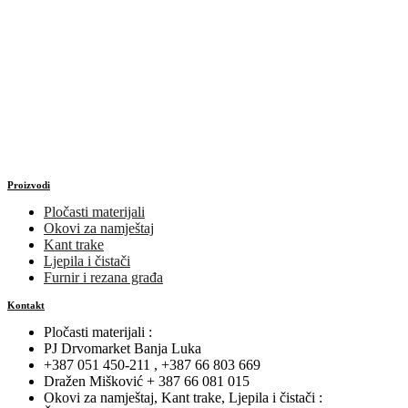
Proizvodi
Pločasti materijali
Okovi za namještaj
Kant trake
Ljepila i čistači
Furnir i rezana građa
Kontakt
Pločasti materijali :
PJ Drvomarket Banja Luka
+387 051 450-211 , +387 66 803 669
Dražen Mišković + 387 66 081 015
Okovi za namještaj, Kant trake, Ljepila i čistači :