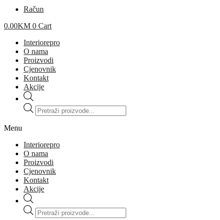
Račun
0.00
KM
0
Cart
Interiorepro
O nama
Proizvodi
Cjenovnik
Kontakt
Akcije
Products
search
Menu
Interiorepro
O nama
Proizvodi
Cjenovnik
Kontakt
Akcije
Products
search