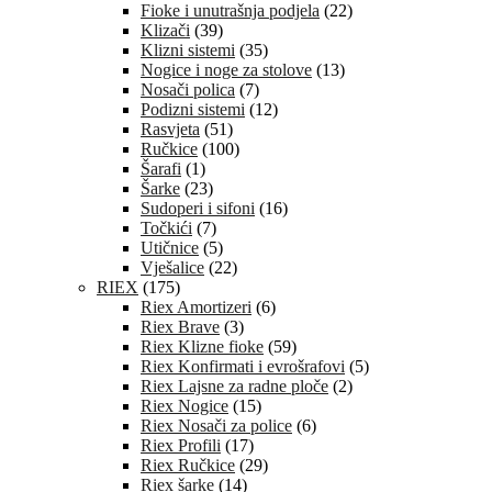
Fioke i unutrašnja podjela
(22)
Klizači
(39)
Klizni sistemi
(35)
Nogice i noge za stolove
(13)
Nosači polica
(7)
Podizni sistemi
(12)
Rasvjeta
(51)
Ručkice
(100)
Šarafi
(1)
Šarke
(23)
Sudoperi i sifoni
(16)
Točkići
(7)
Utičnice
(5)
Vješalice
(22)
RIEX
(175)
Riex Amortizeri
(6)
Riex Brave
(3)
Riex Klizne fioke
(59)
Riex Konfirmati i evrošrafovi
(5)
Riex Lajsne za radne ploče
(2)
Riex Nogice
(15)
Riex Nosači za police
(6)
Riex Profili
(17)
Riex Ručkice
(29)
Riex šarke
(14)