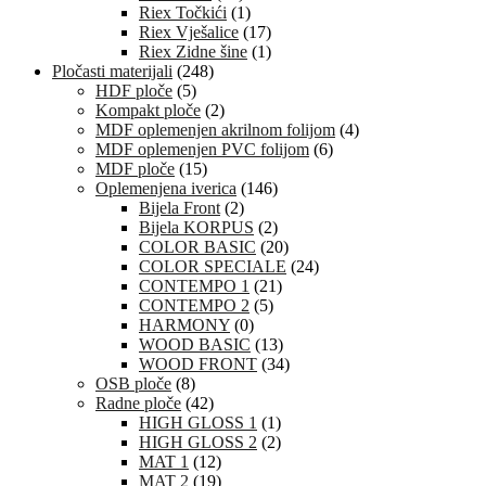
Riex Točkići
(1)
Riex Vješalice
(17)
Riex Zidne šine
(1)
Pločasti materijali
(248)
HDF ploče
(5)
Kompakt ploče
(2)
MDF oplemenjen akrilnom folijom
(4)
MDF oplemenjen PVC folijom
(6)
MDF ploče
(15)
Oplemenjena iverica
(146)
Bijela Front
(2)
Bijela KORPUS
(2)
COLOR BASIC
(20)
COLOR SPECIALE
(24)
CONTEMPO 1
(21)
CONTEMPO 2
(5)
HARMONY
(0)
WOOD BASIC
(13)
WOOD FRONT
(34)
OSB ploče
(8)
Radne ploče
(42)
HIGH GLOSS 1
(1)
HIGH GLOSS 2
(2)
MAT 1
(12)
MAT 2
(19)