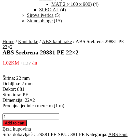
MAT 2 (4100 x 900)
(4)
SPECIAL
(4)
Sirova iverica
(5)
Zidne obloge
(15)
Home
/
Kant trake
/
ABS kant trake
/ ABS Srebrena 29881 PE
22×2
ABS Srebrena 29881 PE 22×2
1.02
KM
/m
+ PDV
Širina: 22 mm
Debljina: 2 mm
Dekor: 881
Struktura: PE
Dimenzija: 22×2
Prodajna jedinica mere: m (1 m)
ABS
Srebrena
Add to cart
29881
Brza kupovina
PE
Šifra dobavljača:
29881 PE
SKU:
881 PE
Kategorija:
ABS kant