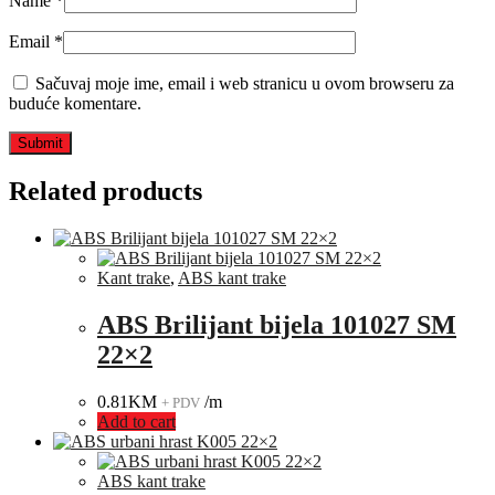
Name
*
Email
*
Sačuvaj moje ime, email i web stranicu u ovom browseru za
buduće komentare.
Related products
Kant trake
,
ABS kant trake
ABS Brilijant bijela 101027 SM
22×2
0.81
KM
/m
+ PDV
Add to cart
ABS kant trake