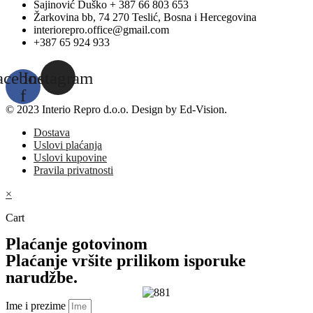
Šajinović Duško + 387 66 803 653
Žarkovina bb, 74 270 Teslić, Bosna i Hercegovina
interiorepro.office@gmail.com
+387 65 924 933
acebook-
Instagram
f
© 2023 Interio Repro d.o.o. Design by Ed-Vision.
Dostava
Uslovi plaćanja
Uslovi kupovine
Pravila privatnosti
×
Cart
Plaćanje gotovinom
Plaćanje vršite prilikom isporuke
narudžbe.
Ime i prezime