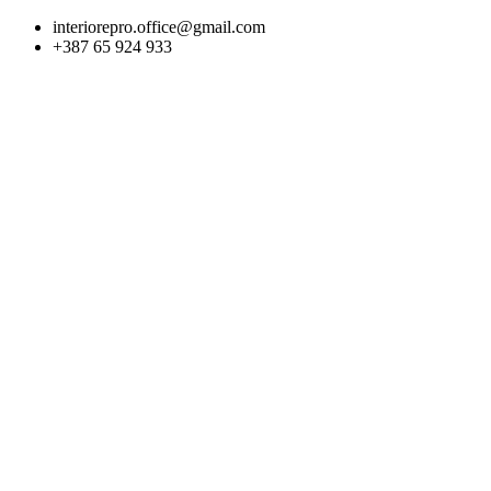
Skip
interiorepro.office@gmail.com
to
+387 65 924 933
content