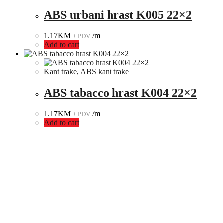
ABS urbani hrast K005 22×2
1.17
KM
/m
+ PDV
Add to cart
Kant trake
,
ABS kant trake
ABS tabacco hrast K004 22×2
1.17
KM
/m
+ PDV
Add to cart