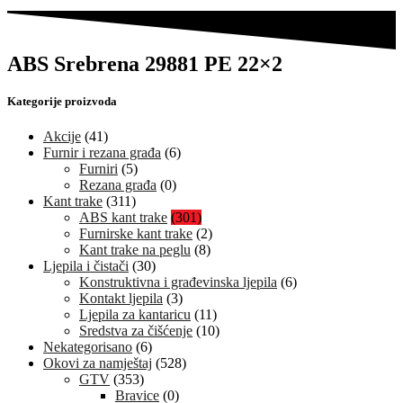
ABS Srebrena 29881 PE 22×2
Kategorije proizvoda
Akcije
(41)
Furnir i rezana građa
(6)
Furniri
(5)
Rezana građa
(0)
Kant trake
(311)
ABS kant trake
(301)
Furnirske kant trake
(2)
Kant trake na peglu
(8)
Ljepila i čistači
(30)
Konstruktivna i građevinska ljepila
(6)
Kontakt ljepila
(3)
Ljepila za kantaricu
(11)
Sredstva za čišćenje
(10)
Nekategorisano
(6)
Okovi za namještaj
(528)
GTV
(353)
Bravice
(0)