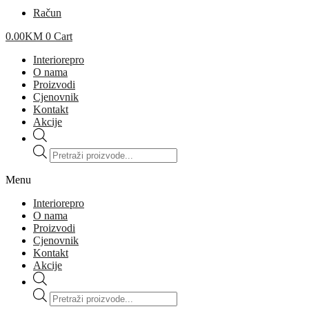
Račun
0.00
KM
0
Cart
Interiorepro
O nama
Proizvodi
Cjenovnik
Kontakt
Akcije
Products
search
Menu
Interiorepro
O nama
Proizvodi
Cjenovnik
Kontakt
Akcije
Products
search