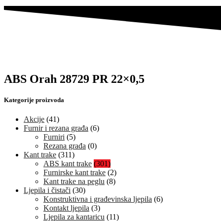
ABS Orah 28729 PR 22×0,5
Kategorije proizvoda
Akcije
(41)
Furnir i rezana građa
(6)
Furniri
(5)
Rezana građa
(0)
Kant trake
(311)
ABS kant trake
(301)
Furnirske kant trake
(2)
Kant trake na peglu
(8)
Ljepila i čistači
(30)
Konstruktivna i građevinska ljepila
(6)
Kontakt ljepila
(3)
Ljepila za kantaricu
(11)