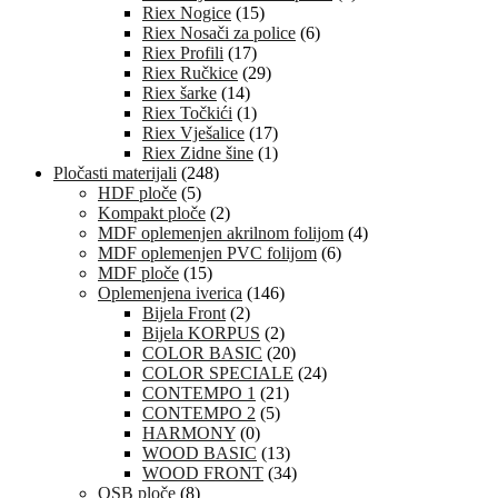
Riex Nogice
(15)
Riex Nosači za police
(6)
Riex Profili
(17)
Riex Ručkice
(29)
Riex šarke
(14)
Riex Točkići
(1)
Riex Vješalice
(17)
Riex Zidne šine
(1)
Pločasti materijali
(248)
HDF ploče
(5)
Kompakt ploče
(2)
MDF oplemenjen akrilnom folijom
(4)
MDF oplemenjen PVC folijom
(6)
MDF ploče
(15)
Oplemenjena iverica
(146)
Bijela Front
(2)
Bijela KORPUS
(2)
COLOR BASIC
(20)
COLOR SPECIALE
(24)
CONTEMPO 1
(21)
CONTEMPO 2
(5)
HARMONY
(0)
WOOD BASIC
(13)
WOOD FRONT
(34)
OSB ploče
(8)