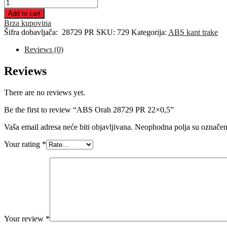
ABS
Orah
Add to cart
28729
Brza kupovina
PR
Šifra dobavljača:
28729 PR
SKU:
729
Kategorija:
ABS kant trake
22x0,5
quantity
Reviews (0)
Reviews
There are no reviews yet.
Be the first to review “ABS Orah 28729 PR 22×0,5”
Vaša email adresa neće biti objavljivana.
Neophodna polja su označe
Your rating
*
Your review
*