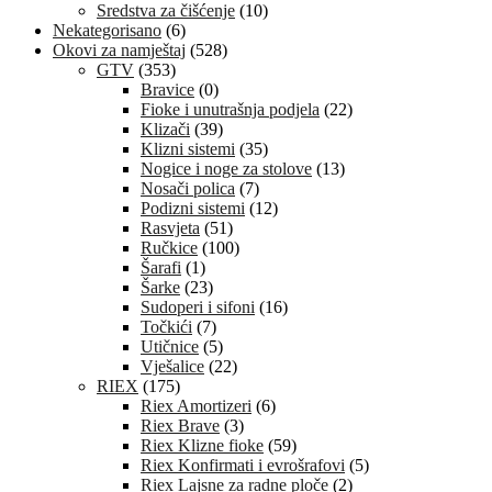
Sredstva za čišćenje
(10)
Nekategorisano
(6)
Okovi za namještaj
(528)
GTV
(353)
Bravice
(0)
Fioke i unutrašnja podjela
(22)
Klizači
(39)
Klizni sistemi
(35)
Nogice i noge za stolove
(13)
Nosači polica
(7)
Podizni sistemi
(12)
Rasvjeta
(51)
Ručkice
(100)
Šarafi
(1)
Šarke
(23)
Sudoperi i sifoni
(16)
Točkići
(7)
Utičnice
(5)
Vješalice
(22)
RIEX
(175)
Riex Amortizeri
(6)
Riex Brave
(3)
Riex Klizne fioke
(59)
Riex Konfirmati i evrošrafovi
(5)
Riex Lajsne za radne ploče
(2)