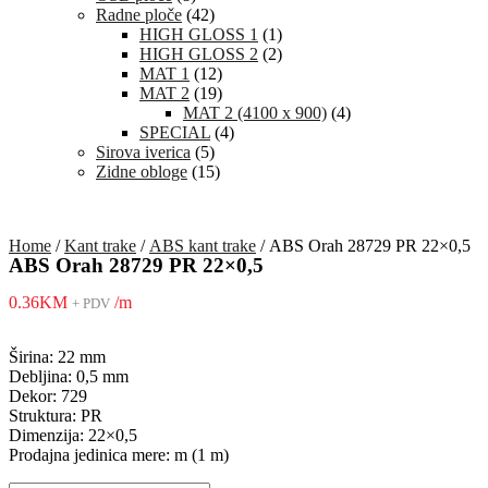
Radne ploče
(42)
HIGH GLOSS 1
(1)
HIGH GLOSS 2
(2)
MAT 1
(12)
MAT 2
(19)
MAT 2 (4100 x 900)
(4)
SPECIAL
(4)
Sirova iverica
(5)
Zidne obloge
(15)
Home
/
Kant trake
/
ABS kant trake
/ ABS Orah 28729 PR 22×0,5
ABS Orah 28729 PR 22×0,5
0.36
KM
/m
+ PDV
Širina: 22 mm
Debljina: 0,5 mm
Dekor: 729
Struktura: PR
Dimenzija: 22×0,5
Prodajna jedinica mere: m (1 m)