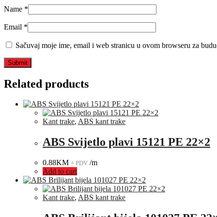
Name
*
Email
*
Sačuvaj moje ime, email i web stranicu u ovom browseru za budu
Related products
Kant trake
,
ABS kant trake
ABS Svijetlo plavi 15121 PE 22×2
0.88
KM
/m
+ PDV
Add to cart
Kant trake
,
ABS kant trake