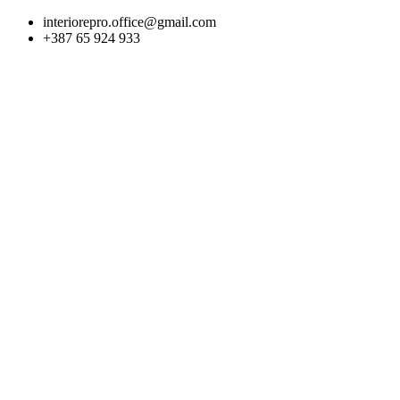
Skip
interiorepro.office@gmail.com
to
+387 65 924 933
content